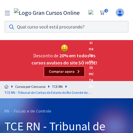
0
Assinatura Ilimitada 11
Acesso a todos os cursos. Teste grátis por 7 dias!
Assinatura OAB Até Passar
Acesso ilimitado a toda preparação para o Exame da
Desconto de
20% em todos os
Ordem, até você passar!
cursos avulsos do site SÓ HOJE!
Comprar agora
Residências Multiprofissionais
Preparação completa e intensiva para as principais
Cursos por Concurso
TCE RN
residências em saúde do Brasil
TCE RN - Tribunal de Contas do Estado do Rio Grande do Norte - Língua Inglesa para o Cargo 9: Auditor de Controle Externo – Especialidade: Direito
Concursos
RN - Fiscais e de Controle
Assinatura Ilimitada
TCE RN - Tribunal de
Cursos 20% OFF