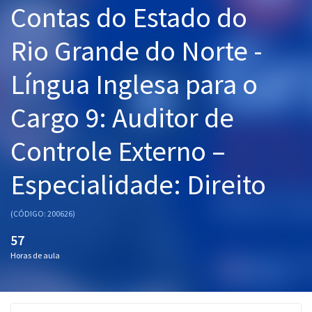
Contas do Estado do
Pós
Rio Grande do Norte -
Graduação
Língua Inglesa para o
OAB
Cargo 9: Auditor de
Mentorias
Controle Externo –
Questões grátis
Conteúdo gratuito
Especialidade: Direito
Blog
(CÓDIGO: 200626)
Aprovados
57
Horas de aula
Atendimento