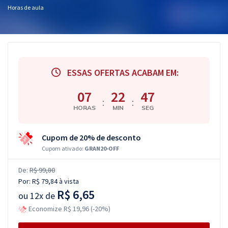
Horas de aula
ESSAS OFERTAS ACABAM EM:
07
22
47
:
:
HORAS
MIN
SEG
Cupom de 20% de desconto
Cupom ativado:
GRAN20-OFF
De:
R$ 99,80
Por:
R$ 79,84
à vista
R$ 6,65
ou
12x de
Economize R$ 19,96 (-20%)