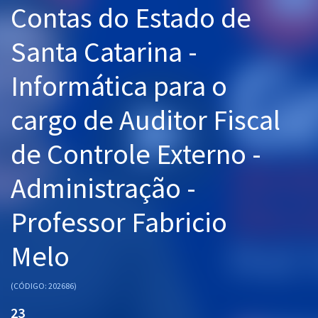
Contas do Estado de
Pós
Santa Catarina -
Graduação
Informática para o
OAB
cargo de Auditor Fiscal
Mentorias
de Controle Externo -
Questões grátis
Conteúdo gratuito
Administração -
Blog
Professor Fabricio
Aprovados
Melo
Atendimento
(CÓDIGO: 202686)
23