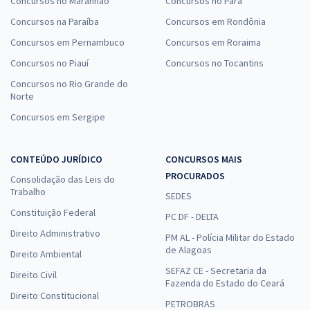
Concursos no Maranhão
Concursos no Pará
Concursos na Paraíba
Concursos em Rondônia
Concursos em Pernambuco
Concursos em Roraima
Concursos no Piauí
Concursos no Tocantins
Concursos no Rio Grande do
Norte
Concursos em Sergipe
CONTEÚDO JURÍDICO
CONCURSOS MAIS
PROCURADOS
Consolidação das Leis do
Trabalho
SEDES
Constituição Federal
PC DF - DELTA
Direito Administrativo
PM AL - Polícia Militar do Estado
de Alagoas
Direito Ambiental
SEFAZ CE - Secretaria da
Direito Civil
Fazenda do Estado do Ceará
Direito Constitucional
PETROBRAS