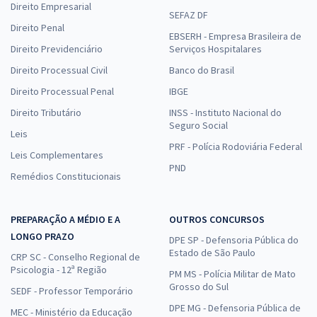
Direito Empresarial
SEFAZ DF
Direito Penal
EBSERH - Empresa Brasileira de
Direito Previdenciário
Serviços Hospitalares
Direito Processual Civil
Banco do Brasil
Direito Processual Penal
IBGE
Direito Tributário
INSS - Instituto Nacional do
Seguro Social
Leis
PRF - Polícia Rodoviária Federal
Leis Complementares
PND
Remédios Constitucionais
PREPARAÇÃO A MÉDIO E A
OUTROS CONCURSOS
LONGO PRAZO
DPE SP - Defensoria Pública do
Estado de São Paulo
CRP SC - Conselho Regional de
Psicologia - 12ª Região
PM MS - Polícia Militar de Mato
Grosso do Sul
SEDF - Professor Temporário
DPE MG - Defensoria Pública de
MEC - Ministério da Educação