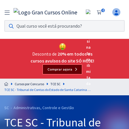
0
Assinatura Ilimitada 11
Acesso a todos os cursos. Teste grátis por 7 dias!
Assinatura OAB Até Passar
Acesso ilimitado a toda preparação para o Exame da
Desconto de
20% em todos os
Ordem, até você passar!
cursos avulsos do site SÓ HOJE!
Comprar agora
Residências Multiprofissionais
Preparação completa e intensiva para as principais
Cursos por Concurso
TCE SC
residências em saúde do Brasil
TCE SC - Tribunal de Contas do Estado de Santa Catarina - Informática para o cargo de Auditor Fiscal de Controle Externo - Administração - Professor Fabricio Melo
Concursos
SC - Administrativas, Controle e Gestão
Assinatura Ilimitada
TCE SC - Tribunal de
Cursos 20% OFF