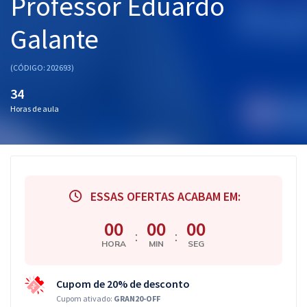
Professor Eduardo
Galante
(CÓDIGO: 202693)
34
Horas de aula
ESSAS OFERTAS ACABAM EM:
00
00
00
:
:
HORA
MIN
SEG
Cupom de 20% de desconto
Cupom ativado:
GRAN20-OFF