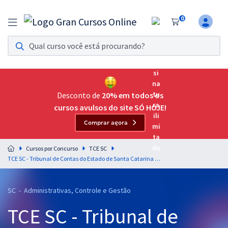
0
Assinatura Ilimitada 11
Acesso a todos os cursos. Teste grátis por 7 dias!
Assinatura OAB Até Passar
Acesso ilimitado a toda preparação para o Exame da
Desconto de
20% em todos os
Ordem, até você passar!
cursos avulsos do site SÓ HOJE!
Comprar agora
Residências Multiprofissionais
Preparação completa e intensiva para as principais
Cursos por Concurso
TCE SC
residências em saúde do Brasil
TCE SC - Tribunal de Contas do Estado de Santa Catarina - Legislação Aplicável ao Tribunal de Contas do Estado de Santa Catarina para o cargo de Auditor Fiscal de Controle Externo - Administração - Professor Eduardo Galante
Concursos
SC - Administrativas, Controle e Gestão
Assinatura Ilimitada
TCE SC - Tribunal de
Cursos 20% OFF