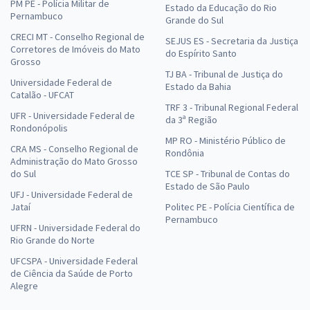
PM PE - Polícia Militar de
Estado da Educação do Rio
Pernambuco
Grande do Sul
CRECI MT - Conselho Regional de
SEJUS ES - Secretaria da Justiça
Corretores de Imóveis do Mato
do Espírito Santo
Grosso
TJ BA - Tribunal de Justiça do
Universidade Federal de
Estado da Bahia
Catalão - UFCAT
TRF 3 - Tribunal Regional Federal
UFR - Universidade Federal de
da 3ª Região
Rondonópolis
MP RO - Ministério Público de
CRA MS - Conselho Regional de
Rondônia
Administração do Mato Grosso
do Sul
TCE SP - Tribunal de Contas do
Estado de São Paulo
UFJ - Universidade Federal de
Jataí
Politec PE - Polícia Científica de
Pernambuco
UFRN - Universidade Federal do
Rio Grande do Norte
UFCSPA - Universidade Federal
de Ciência da Saúde de Porto
Alegre