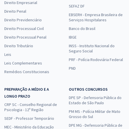
Direito Empresarial
SEFAZ DF
Direito Penal
EBSERH - Empresa Brasileira de
Direito Previdenciário
Serviços Hospitalares
Direito Processual Civil
Banco do Brasil
Direito Processual Penal
IBGE
Direito Tributário
INSS - Instituto Nacional do
Seguro Social
Leis
PRF - Polícia Rodoviária Federal
Leis Complementares
PND
Remédios Constitucionais
PREPARAÇÃO A MÉDIO E A
OUTROS CONCURSOS
LONGO PRAZO
DPE SP - Defensoria Pública do
Estado de São Paulo
CRP SC - Conselho Regional de
Psicologia - 12ª Região
PM MS - Polícia Militar de Mato
Grosso do Sul
SEDF - Professor Temporário
DPE MG - Defensoria Pública de
MEC - Ministério da Educação