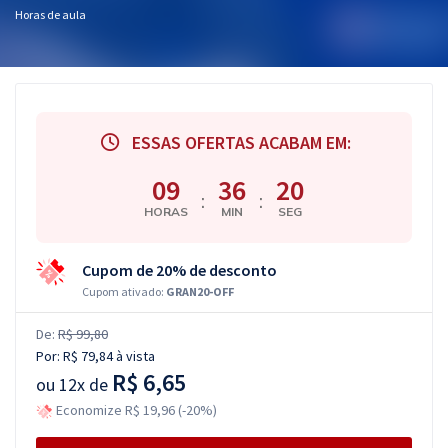
Horas de aula
ESSAS OFERTAS ACABAM EM:
09
36
19
:
:
HORAS
MIN
SEG
Cupom de 20% de desconto
Cupom ativado:
GRAN20-OFF
De:
R$ 99,80
Por:
R$ 79,84
à vista
R$ 6,65
ou
12x de
Economize R$ 19,96 (-20%)