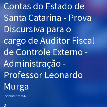
Contas do Estado de
Pós
Santa Catarina - Prova
Graduação
Discursiva para o
OAB
cargo de Auditor Fiscal
Mentorias
de Controle Externo -
Questões grátis
Conteúdo gratuito
Administração -
Blog
Professor Leonardo
Aprovados
Murga
Atendimento
(CÓDIGO: 202694)
2