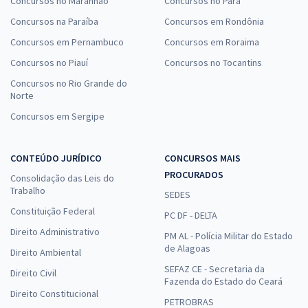
Concursos no Maranhão
Concursos no Pará
Concursos na Paraíba
Concursos em Rondônia
Concursos em Pernambuco
Concursos em Roraima
Concursos no Piauí
Concursos no Tocantins
Concursos no Rio Grande do
Norte
Concursos em Sergipe
CONTEÚDO JURÍDICO
CONCURSOS MAIS
PROCURADOS
Consolidação das Leis do
Trabalho
SEDES
Constituição Federal
PC DF - DELTA
Direito Administrativo
PM AL - Polícia Militar do Estado
de Alagoas
Direito Ambiental
SEFAZ CE - Secretaria da
Direito Civil
Fazenda do Estado do Ceará
Direito Constitucional
PETROBRAS