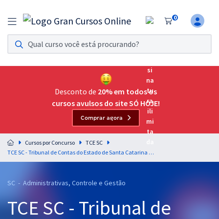
0
Assinatura Ilimitada 11
Acesso a todos os cursos. Teste grátis por 7 dias!
Assinatura OAB Até Passar
Acesso ilimitado a toda preparação para o Exame da
Desconto de
20% em todos os
Ordem, até você passar!
cursos avulsos do site SÓ HOJE!
Comprar agora
Residências Multiprofissionais
Preparação completa e intensiva para as principais
Cursos por Concurso
TCE SC
residências em saúde do Brasil
TCE SC - Tribunal de Contas do Estado de Santa Catarina - Prova Discursiva para o cargo de Auditor Fiscal de Controle Externo - Administração - Professor Leonardo Murga
Concursos
SC - Administrativas, Controle e Gestão
Assinatura Ilimitada
TCE SC - Tribunal de
Cursos 20% OFF