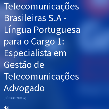
Telecomunicações
Pós
Brasileiras S.A -
Graduação
Língua Portuguesa
OAB
para o Cargo 1:
Mentorias
Especialista em
Questões grátis
Conteúdo gratuito
Gestão de
Blog
Telecomunicações –
Aprovados
Advogado
Atendimento
(CÓDIGO: 200062)
43