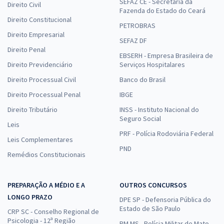
SEFAZ CE - Secretaria da
Direito Civil
Fazenda do Estado do Ceará
Direito Constitucional
PETROBRAS
Direito Empresarial
SEFAZ DF
Direito Penal
EBSERH - Empresa Brasileira de
Direito Previdenciário
Serviços Hospitalares
Direito Processual Civil
Banco do Brasil
Direito Processual Penal
IBGE
Direito Tributário
INSS - Instituto Nacional do
Seguro Social
Leis
PRF - Polícia Rodoviária Federal
Leis Complementares
PND
Remédios Constitucionais
PREPARAÇÃO A MÉDIO E A
OUTROS CONCURSOS
LONGO PRAZO
DPE SP - Defensoria Pública do
Estado de São Paulo
CRP SC - Conselho Regional de
Psicologia - 12ª Região
PM MS - Polícia Militar de Mato