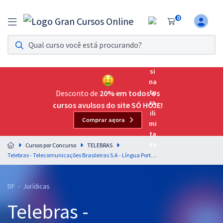
0
Assinatura Ilimitada 11
Acesso a todos os cursos. Teste grátis por 7 dias!
Assinatura OAB Até Passar
Acesso ilimitado a toda preparação para o Exame da
Desconto de
20% em todos os
Ordem, até você passar!
cursos avulsos do site SÓ HOJE!
Comprar agora
Residências Multiprofissionais
Preparação completa e intensiva para as principais
Cursos por Concurso
TELEBRAS
residências em saúde do Brasil
Telebras - Telecomunicações Brasileiras S.A - Língua Portuguesa para o Cargo 1: Especialista em Gestão de Telecomunicações – Advogado
Concursos
DF - Jurídicas
Assinatura Ilimitada
Telebras -
Cursos 20% OFF