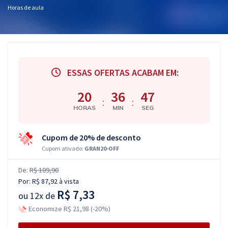
Horas de aula
ESSAS OFERTAS ACABAM EM:
20
36
46
:
:
HORAS
MIN
SEG
Cupom de 20% de desconto
Cupom ativado:
GRAN20-OFF
De:
R$ 109,90
Por:
R$ 87,92
à vista
R$ 7,33
ou
12x de
Economize R$ 21,98 (-20%)