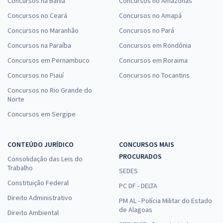
Concursos na Bahia
Concursos no Amazonas
Concursos no Ceará
Concursos no Amapá
Concursos no Maranhão
Concursos no Pará
Concursos na Paraíba
Concursos em Rondônia
Concursos em Pernambuco
Concursos em Roraima
Concursos no Piauí
Concursos no Tocantins
Concursos no Rio Grande do
Norte
Concursos em Sergipe
CONTEÚDO JURÍDICO
CONCURSOS MAIS
PROCURADOS
Consolidação das Leis do
Trabalho
SEDES
Constituição Federal
PC DF - DELTA
Direito Administrativo
PM AL - Polícia Militar do Estado
de Alagoas
Direito Ambiental