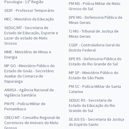
Psicologia - 12ª Região
PM MS - Polícia Militar de Mato
Grosso do Sul
SEDF - Professor Temporário
DPE MG - Defensoria Pública de
MEC - Ministério da Educação
Minas Gerais
SEDUC/MT - Secretaria de
TJ MG - Tribunal de Justiça de
Estado de Educação, Esporte e
Minas Gerais
Lazer do estado de Mato
Grosso
CGDF - Controladoria Geral do
Distrito Federal
MME - Ministério de Minas e
Energia
DPE RS - Defensoria Pública do
Estado do Rio Grande do Sul
MP GO - Ministério Público do
Estado de Goiás - Secretário
MP SP - Ministério Público do
Auxiliar da Comarca de
Estado de São Paulo
Itapuranga
PM SC - Polícia Militar de Santa
ANVISA - Agência Nacional de
Catarina
Vigilância Sanitária
SEDUC RS - Secretaria de
PM PE - Polícia Militar de
Estado da Educação do Rio
Pernambuco
Grande do Sul
CRECI MT - Conselho Regional de
SEJUS ES - Secretaria da Justiça
Corretores de Imóveis do Mato
do Espírito Santo
Grosso