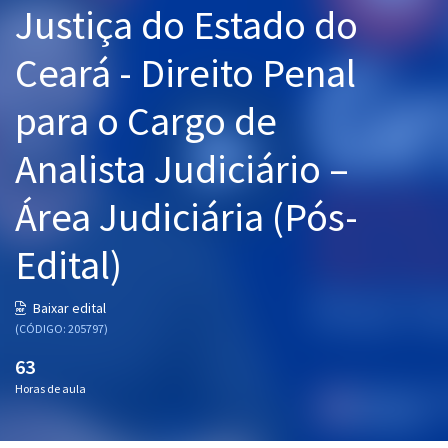
Justiça do Estado do
Pós
Ceará - Direito Penal
Graduação
para o Cargo de
OAB
Analista Judiciário –
Mentorias
Área Judiciária (Pós-
Questões grátis
Conteúdo gratuito
Edital)
Blog
Baixar edital
Aprovados
(CÓDIGO: 205797)
63
Atendimento
Horas de aula