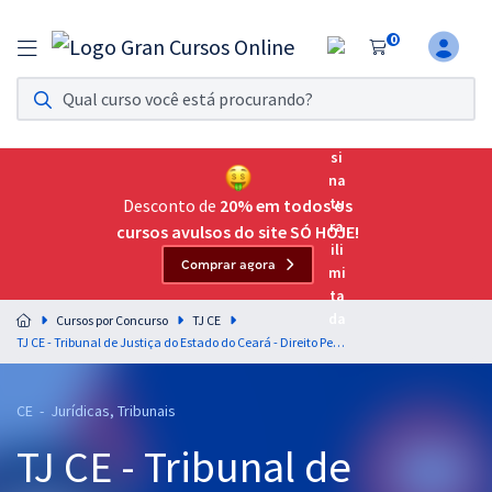
0
Assinatura Ilimitada 11
Acesso a todos os cursos. Teste grátis por 7 dias!
Assinatura OAB Até Passar
Acesso ilimitado a toda preparação para o Exame da
Desconto de
20% em todos os
Ordem, até você passar!
cursos avulsos do site SÓ HOJE!
Comprar agora
Residências Multiprofissionais
Preparação completa e intensiva para as principais
Cursos por Concurso
TJ CE
residências em saúde do Brasil
TJ CE - Tribunal de Justiça do Estado do Ceará - Direito Penal para o Cargo de Analista Judiciário – Área Judiciária (Pós-Edital)
Concursos
CE - Jurídicas, Tribunais
Assinatura Ilimitada
TJ CE - Tribunal de
Cursos 20% OFF