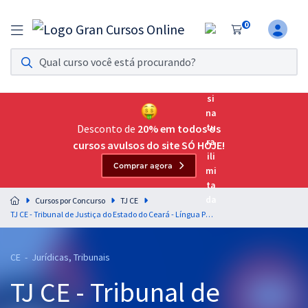
0
Assinatura Ilimitada 11
Acesso a todos os cursos. Teste grátis por 7 dias!
Assinatura OAB Até Passar
Acesso ilimitado a toda preparação para o Exame da
Desconto de
20% em todos os
Ordem, até você passar!
cursos avulsos do site SÓ HOJE!
Comprar agora
Residências Multiprofissionais
Preparação completa e intensiva para as principais
Cursos por Concurso
TJ CE
residências em saúde do Brasil
TJ CE - Tribunal de Justiça do Estado do Ceará - Língua Portuguesa para o Cargo de Analista Judiciário – Área Judiciária (Pós-Edital)
Concursos
CE - Jurídicas, Tribunais
Assinatura Ilimitada
TJ CE - Tribunal de
Cursos 20% OFF