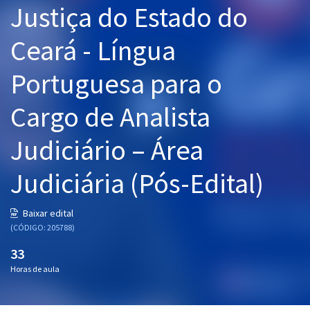
Justiça do Estado do
Pós
Ceará - Língua
Graduação
Portuguesa para o
OAB
Cargo de Analista
Mentorias
Judiciário – Área
Questões grátis
Conteúdo gratuito
Judiciária (Pós-Edital)
Blog
Baixar edital
Aprovados
(CÓDIGO: 205788)
33
Atendimento
Horas de aula