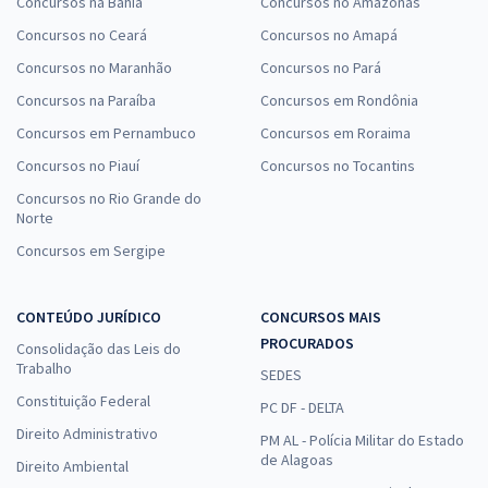
Concursos na Bahia
Concursos no Amazonas
Concursos no Ceará
Concursos no Amapá
Concursos no Maranhão
Concursos no Pará
Concursos na Paraíba
Concursos em Rondônia
Concursos em Pernambuco
Concursos em Roraima
Concursos no Piauí
Concursos no Tocantins
Concursos no Rio Grande do
Norte
Concursos em Sergipe
CONTEÚDO JURÍDICO
CONCURSOS MAIS
PROCURADOS
Consolidação das Leis do
Trabalho
SEDES
Constituição Federal
PC DF - DELTA
Direito Administrativo
PM AL - Polícia Militar do Estado
de Alagoas
Direito Ambiental