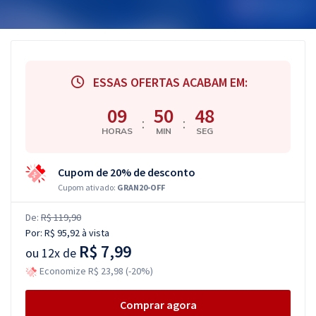
ESSAS OFERTAS ACABAM EM:
09
50
47
:
:
HORAS
MIN
SEG
Cupom de 20% de desconto
Cupom ativado:
GRAN20-OFF
De:
R$ 119,90
Por:
R$ 95,92
à vista
R$ 7,99
ou
12x de
Economize R$ 23,98 (-20%)
Comprar agora