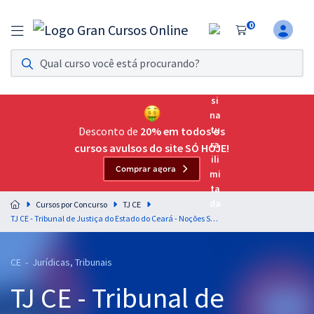
0
Assinatura Ilimitada 11
Acesso a todos os cursos. Teste grátis por 7 dias!
Assinatura OAB Até Passar
Acesso ilimitado a toda preparação para o Exame da
Desconto de
20% em todos os
Ordem, até você passar!
cursos avulsos do site SÓ HOJE!
Comprar agora
Residências Multiprofissionais
Preparação completa e intensiva para as principais
Cursos por Concurso
TJ CE
residências em saúde do Brasil
TJ CE - Tribunal de Justiça do Estado do Ceará - Noções Sobre Direitos das Pessoas com Deficiência para o Cargo de Analista Judiciário – Área Judiciária (Pós-Edital)
Concursos
CE - Jurídicas, Tribunais
Assinatura Ilimitada
TJ CE - Tribunal de
Cursos 20% OFF