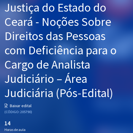
Justiça do Estado do
Pós
Ceará - Noções Sobre
Graduação
Direitos das Pessoas
OAB
com Deficiência para o
Mentorias
Cargo de Analista
Questões grátis
Conteúdo gratuito
Judiciário – Área
Blog
Judiciária (Pós-Edital)
Aprovados
Baixar edital
(CÓDIGO: 205790)
Atendimento
14
Horas de aula