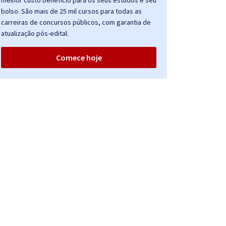
melhor custo benefício para os seus estudos e seu
bolso. São mais de 25 mil cursos para todas as
carreiras de concursos públicos, com garantia de
atualização pós-edital.
Comece hoje