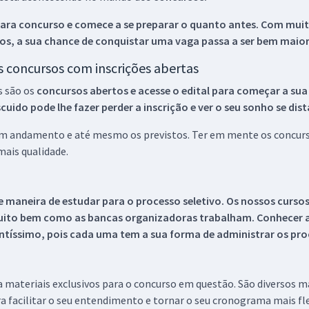
ara concurso e comece a se preparar o quanto antes. Com muita
os, a sua chance de conquistar uma vaga passa a ser bem maior
os concursos com inscrições abertas
s são os
concursos abertos e acesse o edital para começar a sua
ido pode lhe fazer perder a inscrição e ver o seu sonho se dis
 em andamento e até mesmo os previstos. Ter em mente os concurso
ais qualidade.
 maneira de estudar para o processo seletivo. Os nossos curso
uito bem como as bancas organizadoras trabalham. Conhecer a
tíssimo, pois cada uma tem a sua forma de administrar os proc
 a materiais exclusivos para o concurso em questão. São diversos 
a facilitar o seu entendimento e tornar o seu cronograma mais fle