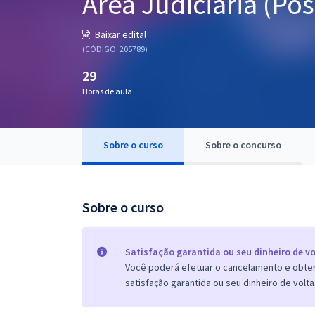
Área Judiciária (Pós
Pós
Baixar edital
Graduação
(CÓDIGO: 205789)
29
OAB
Horas de aula
Mentorias
Sobre o curso
Sobre o concurso
Questões grátis
Conteúdo gratuito
Blog
Sobre o curso
Aprovados
Satisfação garantida ou seu dinheiro de vo
Você poderá efetuar o cancelamento e obter 
Atendimento
satisfação garantida ou seu dinheiro de volta