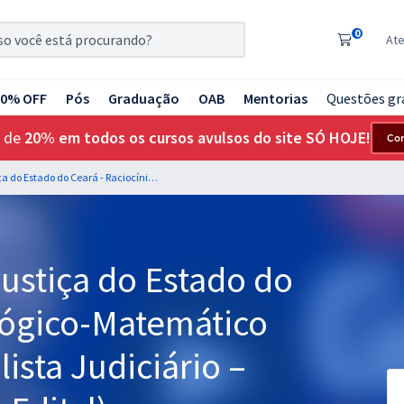
0
At
20% OFF
Pós
Graduação
OAB
Mentorias
Questões gr
 de
20% em todos os cursos avulsos do site SÓ HOJE!
Co
TJ CE - Tribunal de Justiça do Estado do Ceará - Raciocínio Lógico-Matemático para o Cargo de Analista Judiciário – Área Judiciária (Pós-Edital)
Justiça do Estado do
 Lógico-Matemático
ista Judiciário –