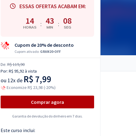
ESSAS OFERTAS ACABAM EM:
14
43
07
:
:
HORAS
MIN
SEG
Cupom de 20% de desconto
Cupom ativado:
GRAN20-OFF
De:
R$ 119,90
Por:
R$ 95,92
à vista
R$ 7,99
ou
12x de
Economize R$ 23,98 (-20%)
Comprar agora
Garantia de devolução do dinheiro em 7 dias.
Este curso inclui: