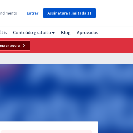
Assinatura
Ilimitada
11
endimento
Entrar
átis
Conteúdo gratuito
Blog
Aprovados
mprar agora