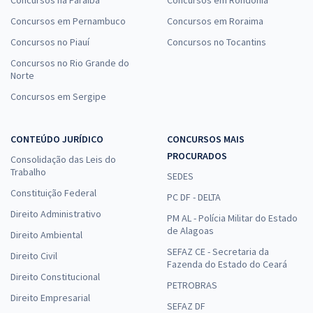
Concursos na Paraíba
Concursos em Rondônia
Concursos em Pernambuco
Concursos em Roraima
Concursos no Piauí
Concursos no Tocantins
Concursos no Rio Grande do
Norte
Concursos em Sergipe
CONTEÚDO JURÍDICO
CONCURSOS MAIS
PROCURADOS
Consolidação das Leis do
Trabalho
SEDES
Constituição Federal
PC DF - DELTA
Direito Administrativo
PM AL - Polícia Militar do Estado
de Alagoas
Direito Ambiental
SEFAZ CE - Secretaria da
Direito Civil
Fazenda do Estado do Ceará
Direito Constitucional
PETROBRAS
Direito Empresarial
SEFAZ DF