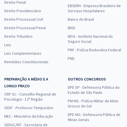
Direito Penal
EBSERH - Empresa Brasileira de
Direito Previdenciário
Serviços Hospitalares
Direito Processual Civil
Banco do Brasil
Direito Processual Penal
IBGE
Direito Tributário
INSS - Instituto Nacional do
Seguro Social
Leis
PRF - Polícia Rodoviária Federal
Leis Complementares
PND
Remédios Constitucionais
PREPARAÇÃO A MÉDIO E A
OUTROS CONCURSOS
LONGO PRAZO
DPE SP - Defensoria Pública do
Estado de São Paulo
CRP SC - Conselho Regional de
Psicologia - 12ª Região
PM MS - Polícia Militar de Mato
Grosso do Sul
SEDF - Professor Temporário
DPE MG - Defensoria Pública de
MEC - Ministério da Educação
Minas Gerais
SEDUC/MT - Secretaria de