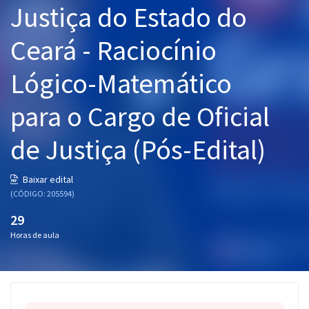
Justiça do Estado do
Pós
Ceará - Raciocínio
Graduação
Lógico-Matemático
OAB
para o Cargo de Oficial
Mentorias
de Justiça (Pós-Edital)
Questões grátis
Conteúdo gratuito
Baixar edital
(CÓDIGO: 205594)
Blog
29
Aprovados
Horas de aula
Atendimento