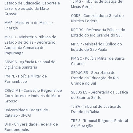
TJ MG - Tribunal de Justiça de
Estado de Educação, Esporte e
Minas Gerais
Lazer do estado de Mato
Grosso
CGDF - Controladoria Geral do
Distrito Federal
MME - Ministério de Minas e
Energia
DPE RS - Defensoria Pública do
Estado do Rio Grande do Sul
MP GO - Ministério Público do
Estado de Goiás - Secretário
MP SP - Ministério Público do
Auxiliar da Comarca de
Estado de São Paulo
Itapuranga
PM SC - Polícia Militar de Santa
ANVISA - Agência Nacional de
Catarina
Vigilância Sanitária
SEDUC RS - Secretaria de
PM PE - Polícia Militar de
Estado da Educação do Rio
Pernambuco
Grande do Sul
CRECI MT - Conselho Regional de
SEJUS ES - Secretaria da Justiça
Corretores de Imóveis do Mato
do Espírito Santo
Grosso
TJ BA - Tribunal de Justiça do
Universidade Federal de
Estado da Bahia
Catalão - UFCAT
TRF 3 - Tribunal Regional Federal
UFR - Universidade Federal de
da 3ª Região
Rondonópolis