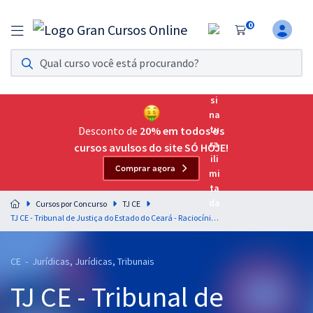
0
Assinatura Ilimitada 11
Acesso a todos os cursos. Teste grátis por 7 dias!
Assinatura OAB Até Passar
Acesso ilimitado a toda preparação para o Exame da
Desconto de
20% em todos os
Ordem, até você passar!
cursos avulsos do site SÓ HOJE!
Comprar agora
Residências Multiprofissionais
Preparação completa e intensiva para as principais
Cursos por Concurso
TJ CE
residências em saúde do Brasil
TJ CE - Tribunal de Justiça do Estado do Ceará - Raciocínio Lógico-Matemático para o Cargo de Oficial de Justiça (Pós-Edital)
Concursos
CE - Jurídicas, Jurídicas, Tribunais
Assinatura Ilimitada
TJ CE - Tribunal de
Cursos 20% OFF