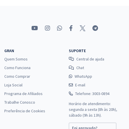
TJ MT - Tribunal de Justiça do Estado do Mato Grosso - Analista
Judiciário - Especialidade: Economia
R$ 471,20
à vista
39,27
R$
ou 12x de
Economize R$ 117,80 (-20%)
Comprar
GRAN
SUPORTE
Quem Somos
Central de ajuda
Como Funciona
Chat
Como Comprar
WhatsApp
Loja Social
E-mail
Programa de Afiliados
Telefone: 3003-0894
Trabalhe Conosco
Horário de atendimento:
segunda a sexta (8h às 20h),
Preferência de Cookies
sábado (9h às 13h).
Foi aprovado?