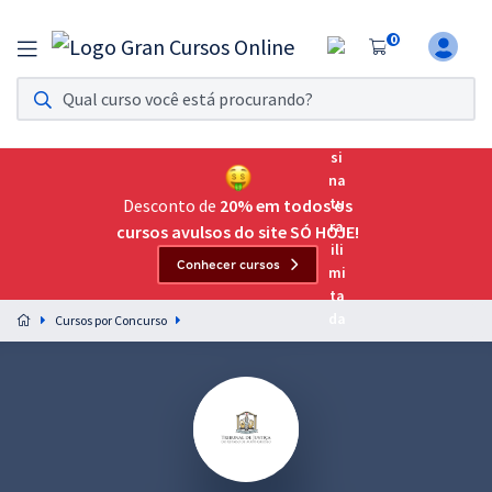
0
Assinatura Ilimitada 11
Acesso a todos os cursos. Teste grátis por 7 dias!
Assinatura OAB Até Passar
Acesso ilimitado a toda preparação para o Exame da
Desconto de
20% em todos os
Ordem, até você passar!
cursos avulsos do site SÓ HOJE!
Conhecer cursos
Residências Multiprofissionais
Preparação completa e intensiva para as principais
Cursos por Concurso
residências em saúde do Brasil
Concursos
Assinatura Ilimitada
Cursos 20% OFF