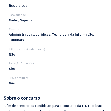
Requisitos
Escolaridade
Médio, Superior
Carreira
Administrativas, Jurídicas, Tecnologia da Informação,
Tribunais
TAF (Teste de Aptidão Física)
Não
Redação Discursiva
Sim
Prova de títulos
Não
Sobre o concurso
A fim de preparar os candidatos para o concurso da TJ MT - Tribunal