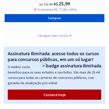
25,99
R$
ou 12x de
Economize R$ 77,98 (-20%)
Comprar
Carregar mais cursos
TJ MT - Tribunal de Justiça do Estado do Mato Grosso -
Conhecimentos Básicos para os Cargos de Nível Superior
Assinatura Ilimitada: acesse todos os cursos
R$ 199,92
à vista
16,66
para concursos públicos, em um só lugar!
R$
ou 12x de
Economize R$ 49,98 (-20%)
O melhor custo
benefício para os seus estudos e seu bolso. São mais de 25 mil
Comprar
cursos para todas as carreiras de concursos públicos, com
garantia de atualização pós-edital.
Comece hoje
TJ MT - Tribunal de Justiça do Estado do Mato Grosso -
Conhecimentos Específicos para o Cargo de Técnico Judiciário
R$ 333,52
à vista