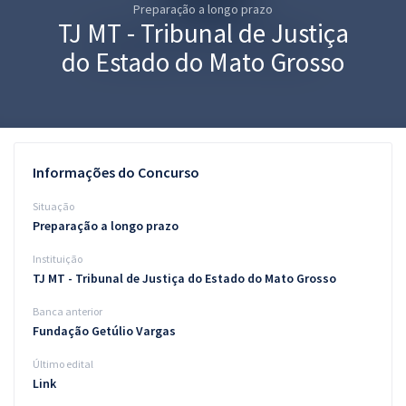
Preparação a longo prazo
Pós
TJ MT - Tribunal de Justiça
Graduação
do Estado do Mato Grosso
OAB
Mentorias
Informações do Concurso
Questões grátis
Situação
Conteúdo gratuito
Preparação a longo prazo
Instituição
Blog
TJ MT - Tribunal de Justiça do Estado do Mato Grosso
Aprovados
Banca anterior
Fundação Getúlio Vargas
Atendimento
Último edital
Link