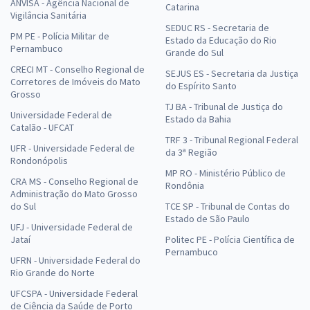
ANVISA - Agência Nacional de
Catarina
Vigilância Sanitária
SEDUC RS - Secretaria de
PM PE - Polícia Militar de
Estado da Educação do Rio
Pernambuco
Grande do Sul
CRECI MT - Conselho Regional de
SEJUS ES - Secretaria da Justiça
Corretores de Imóveis do Mato
do Espírito Santo
Grosso
TJ BA - Tribunal de Justiça do
Universidade Federal de
Estado da Bahia
Catalão - UFCAT
TRF 3 - Tribunal Regional Federal
UFR - Universidade Federal de
da 3ª Região
Rondonópolis
MP RO - Ministério Público de
CRA MS - Conselho Regional de
Rondônia
Administração do Mato Grosso
do Sul
TCE SP - Tribunal de Contas do
Estado de São Paulo
UFJ - Universidade Federal de
Jataí
Politec PE - Polícia Científica de
Pernambuco
UFRN - Universidade Federal do
Rio Grande do Norte
UFCSPA - Universidade Federal
de Ciência da Saúde de Porto