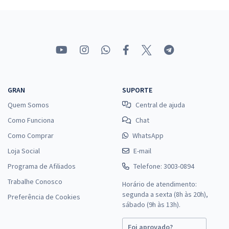
TJ MT - Tribunal de Justiça do Estado do Mato Grosso - Analista
Judiciário - Especialidade: Economia
R$ 471,20
à vista
39,27
R$
ou 12x de
Economize R$ 117,80 (-20%)
Comprar
GRAN
SUPORTE
Quem Somos
Central de ajuda
Como Funciona
Chat
Como Comprar
WhatsApp
Loja Social
E-mail
Programa de Afiliados
Telefone: 3003-0894
Trabalhe Conosco
Horário de atendimento:
segunda a sexta (8h às 20h),
Preferência de Cookies
sábado (9h às 13h).
Foi aprovado?