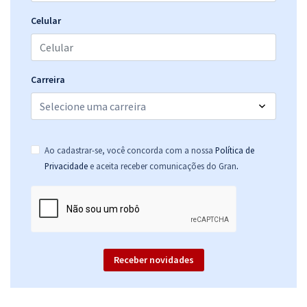
R$ 311,92
à vista
Celular
25,99
R$
ou 12x de
Economize R$ 77,98 (-20%)
Comprar
Carreira
TJ MT - Tribunal de Justiça do Estado do Mato Grosso -
Ao cadastrar-se, você concorda com a nossa
Política de
Conhecimentos Específicos para Analista Judiciário - Especialidade:
.
Privacidade
e aceita receber comunicações do Gran
Economia
R$ 375,92
à vista
31,33
R$
ou 12x de
Economize R$ 93,98 (-20%)
Comprar
Receber novidades