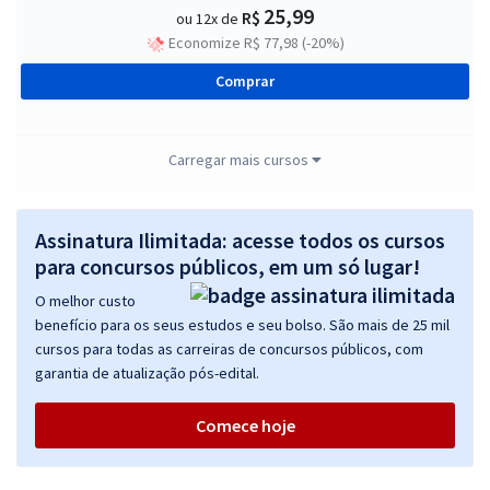
25,99
R$
ou 12x de
Economize R$ 77,98 (-20%)
Comprar
Carregar mais cursos
TJ MT - Tribunal de Justiça do Estado do Mato Grosso -
Conhecimentos Básicos para os Cargos de Nível Superior
Assinatura Ilimitada: acesse todos os cursos
R$ 199,92
à vista
16,66
para concursos públicos, em um só lugar!
R$
ou 12x de
Economize R$ 49,98 (-20%)
O melhor custo
benefício para os seus estudos e seu bolso. São mais de 25 mil
Comprar
cursos para todas as carreiras de concursos públicos, com
garantia de atualização pós-edital.
Comece hoje
TJ MT - Tribunal de Justiça do Estado do Mato Grosso -
Conhecimentos Específicos para o Cargo de Técnico Judiciário
R$ 333,52
à vista