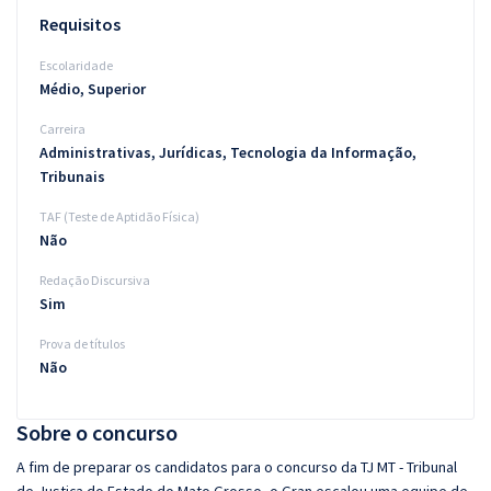
Requisitos
Escolaridade
Médio, Superior
Carreira
Administrativas, Jurídicas, Tecnologia da Informação,
Tribunais
TAF (Teste de Aptidão Física)
Não
Redação Discursiva
Sim
Prova de títulos
Não
Sobre o concurso
A fim de preparar os candidatos para o concurso da TJ MT - Tribunal