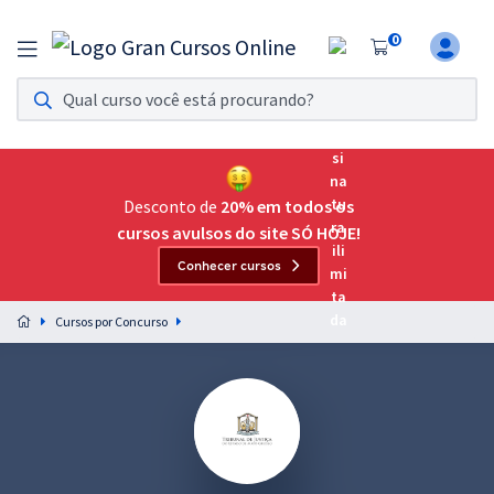
0
Assinatura Ilimitada 11
Acesso a todos os cursos. Teste grátis por 7 dias!
Assinatura OAB Até Passar
Acesso ilimitado a toda preparação para o Exame da
Desconto de
20% em todos os
Ordem, até você passar!
cursos avulsos do site SÓ HOJE!
Conhecer cursos
Residências Multiprofissionais
Preparação completa e intensiva para as principais
Cursos por Concurso
residências em saúde do Brasil
Concursos
Assinatura Ilimitada
Cursos 20% OFF