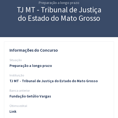
Preparação a longo prazo
Pós
TJ MT - Tribunal de Justiça
Graduação
do Estado do Mato Grosso
OAB
Mentorias
Informações do Concurso
Questões grátis
Situação
Conteúdo gratuito
Preparação a longo prazo
Instituição
Blog
TJ MT - Tribunal de Justiça do Estado do Mato Grosso
Aprovados
Banca anterior
Fundação Getúlio Vargas
Atendimento
Último edital
Link