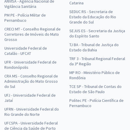
ANVISA - Agência Nacional de
Catarina
Vigilância Sanitária
SEDUC RS - Secretaria de
PM PE - Polícia Militar de
Estado da Educação do Rio
Pernambuco
Grande do Sul
CRECI MT - Conselho Regional de
SEJUS ES - Secretaria da Justiça
Corretores de Imóveis do Mato
do Espírito Santo
Grosso
TJ BA - Tribunal de Justiça do
Universidade Federal de
Estado da Bahia
Catalão - UFCAT
TRF 3 - Tribunal Regional Federal
UFR - Universidade Federal de
da 3ª Região
Rondonópolis
MP RO - Ministério Público de
CRA MS - Conselho Regional de
Rondônia
Administração do Mato Grosso
do Sul
TCE SP - Tribunal de Contas do
Estado de São Paulo
UFJ - Universidade Federal de
Jataí
Politec PE - Polícia Científica de
Pernambuco
UFRN - Universidade Federal do
Rio Grande do Norte
UFCSPA - Universidade Federal
de Ciência da Saúde de Porto