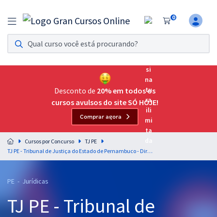
0
Assinatura Ilimitada 11
Acesso a todos os cursos. Teste grátis por 7 dias!
Assinatura OAB Até Passar
Acesso ilimitado a toda preparação para o Exame da
Desconto de
20% em todos os
Ordem, até você passar!
cursos avulsos do site SÓ HOJE!
Comprar agora
Residências Multiprofissionais
Preparação completa e intensiva para as principais
Cursos por Concurso
TJ PE
residências em saúde do Brasil
TJ PE - Tribunal de Justiça do Estado de Pernambuco - Direito do Consumidor para o Cargo de Juiz Substituto - Professora Keity Satiko & Antônio Pinheiro (Pós-Edital)
Concursos
PE - Jurídicas
Assinatura Ilimitada
TJ PE - Tribunal de
Cursos 20% OFF