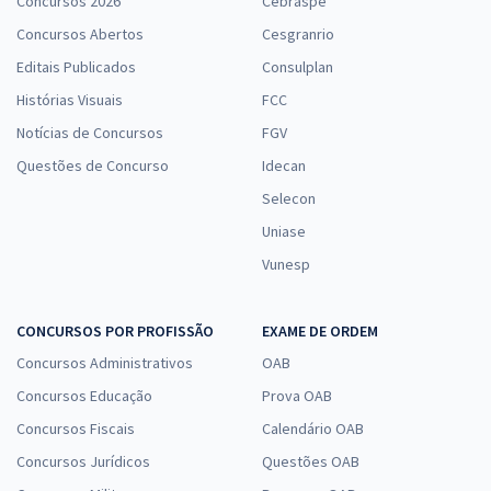
Concursos 2026
Cebraspe
Concursos Abertos
Cesgranrio
Editais Publicados
Consulplan
Histórias Visuais
FCC
Notícias de Concursos
FGV
Questões de Concurso
Idecan
Selecon
Uniase
Vunesp
CONCURSOS POR PROFISSÃO
EXAME DE ORDEM
Concursos Administrativos
OAB
Concursos Educação
Prova OAB
Concursos Fiscais
Calendário OAB
Concursos Jurídicos
Questões OAB