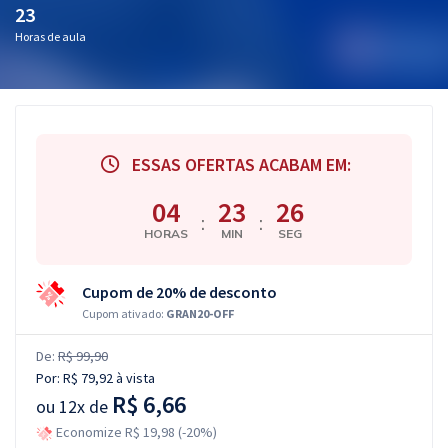
23
Horas de aula
ESSAS OFERTAS ACABAM EM:
04
23
25
:
:
HORAS
MIN
SEG
Cupom de 20% de desconto
Cupom ativado:
GRAN20-OFF
De:
R$ 99,90
Por:
R$ 79,92
à vista
R$ 6,66
ou
12x de
Economize R$ 19,98 (-20%)