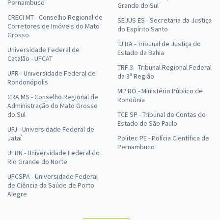
Pernambuco
Grande do Sul
CRECI MT - Conselho Regional de
SEJUS ES - Secretaria da Justiça
Corretores de Imóveis do Mato
do Espírito Santo
Grosso
TJ BA - Tribunal de Justiça do
Universidade Federal de
Estado da Bahia
Catalão - UFCAT
TRF 3 - Tribunal Regional Federal
UFR - Universidade Federal de
da 3ª Região
Rondonópolis
MP RO - Ministério Público de
CRA MS - Conselho Regional de
Rondônia
Administração do Mato Grosso
do Sul
TCE SP - Tribunal de Contas do
Estado de São Paulo
UFJ - Universidade Federal de
Jataí
Politec PE - Polícia Científica de
Pernambuco
UFRN - Universidade Federal do
Rio Grande do Norte
UFCSPA - Universidade Federal
de Ciência da Saúde de Porto
Alegre