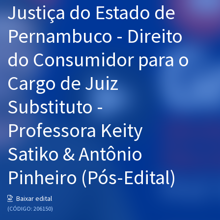
Justiça do Estado de
Pós
Pernambuco - Direito
Graduação
do Consumidor para o
OAB
Cargo de Juiz
Mentorias
Substituto -
Questões grátis
Conteúdo gratuito
Professora Keity
Blog
Satiko & Antônio
Aprovados
Pinheiro (Pós-Edital)
Atendimento
Baixar edital
(CÓDIGO: 206150)