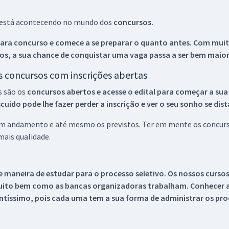
ue está acontecendo no mundo dos
concursos.
ara concurso e comece a se preparar o quanto antes. Com muita
os, a sua chance de conquistar uma vaga passa a ser bem maior
os concursos com inscrições abertas
s são os
concursos abertos e acesse o edital para começar a sua
ido pode lhe fazer perder a inscrição e ver o seu sonho se dis
 em andamento e até mesmo os previstos. Ter em mente os concurso
ais qualidade.
 maneira de estudar para o processo seletivo. Os nossos curso
uito bem como as bancas organizadoras trabalham. Conhecer a
tíssimo, pois cada uma tem a sua forma de administrar os proc