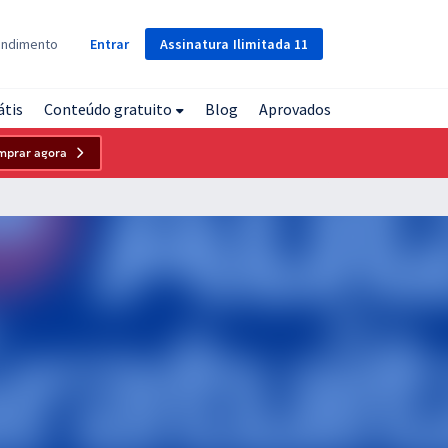
Assinatura
Ilimitada
11
endimento
Entrar
átis
Conteúdo gratuito
Blog
Aprovados
mprar agora