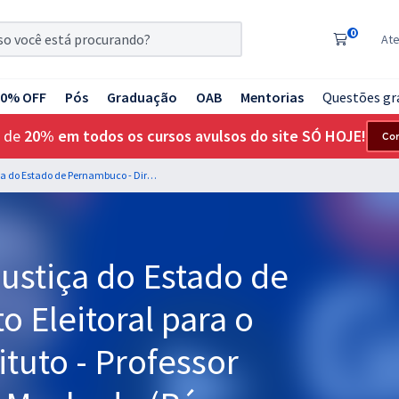
0
At
20% OFF
Pós
Graduação
OAB
Mentorias
Questões gr
 de
20% em todos os cursos avulsos do site SÓ HOJE!
Co
TJ PE - Tribunal de Justiça do Estado de Pernambuco - Direito Eleitoral para o Cargo de Juiz Substituto - Professor Odair José & Weslei Machado (Pós-Edital)
Justiça do Estado de
o Eleitoral para o
ituto - Professor