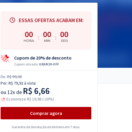
ESSAS OFERTAS ACABAM EM:
00
00
00
:
:
HORA
MIN
SEG
Cupom de 20% de desconto
Cupom ativado:
GRAN20-OFF
De:
R$ 99,90
Por:
R$ 79,92
à vista
R$ 6,66
ou
12x de
Economize R$ 19,98 (-20%)
Comprar agora
Garantia de devolução do dinheiro em 7 dias.