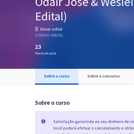
Odair José & Wesle
Pós
Edital)
Graduação
Baixar edital
OAB
(CÓDIGO: 206152)
23
Mentorias
Horas de aula
Questões grátis
Conteúdo gratuito
Sobre o curso
Sobre o concurso
Blog
Aprovados
Sobre o curso
Atendimento
Satisfação garantida ou seu dinheiro de vo
Você poderá efetuar o cancelamento e obter 