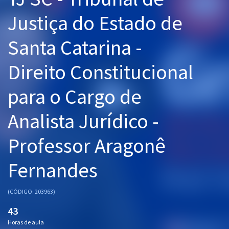
Pós
Justiça do Estado de
Graduação
Santa Catarina -
OAB
Direito Constitucional
Mentorias
para o Cargo de
Questões grátis
Analista Jurídico -
Conteúdo gratuito
Professor Aragonê
Blog
Fernandes
Aprovados
(CÓDIGO: 203963)
Atendimento
43
Horas de aula