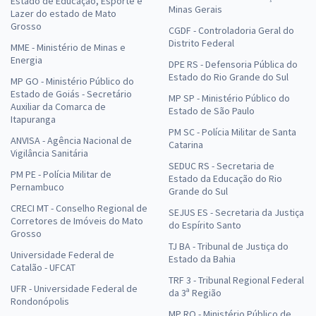
Estado de Educação, Esporte e
Minas Gerais
Lazer do estado de Mato
Grosso
CGDF - Controladoria Geral do
Distrito Federal
MME - Ministério de Minas e
Energia
DPE RS - Defensoria Pública do
Estado do Rio Grande do Sul
MP GO - Ministério Público do
Estado de Goiás - Secretário
MP SP - Ministério Público do
Auxiliar da Comarca de
Estado de São Paulo
Itapuranga
PM SC - Polícia Militar de Santa
ANVISA - Agência Nacional de
Catarina
Vigilância Sanitária
SEDUC RS - Secretaria de
PM PE - Polícia Militar de
Estado da Educação do Rio
Pernambuco
Grande do Sul
CRECI MT - Conselho Regional de
SEJUS ES - Secretaria da Justiça
Corretores de Imóveis do Mato
do Espírito Santo
Grosso
TJ BA - Tribunal de Justiça do
Universidade Federal de
Estado da Bahia
Catalão - UFCAT
TRF 3 - Tribunal Regional Federal
UFR - Universidade Federal de
da 3ª Região
Rondonópolis
MP RO - Ministério Público de