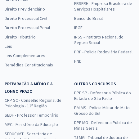
EBSERH - Empresa Brasileira de
Direito Previdenciário
Serviços Hospitalares
Direito Processual Civil
Banco do Brasil
Direito Processual Penal
IBGE
Direito Tributário
INSS - Instituto Nacional do
Seguro Social
Leis
PRF - Polícia Rodoviária Federal
Leis Complementares
PND
Remédios Constitucionais
PREPARAÇÃO A MÉDIO E A
OUTROS CONCURSOS
LONGO PRAZO
DPE SP - Defensoria Pública do
Estado de São Paulo
CRP SC - Conselho Regional de
Psicologia - 12ª Região
PM MS - Polícia Militar de Mato
Grosso do Sul
SEDF - Professor Temporário
DPE MG - Defensoria Pública de
MEC - Ministério da Educação
Minas Gerais
SEDUC/MT - Secretaria de
TJ MG - Tribunal de Justiça de