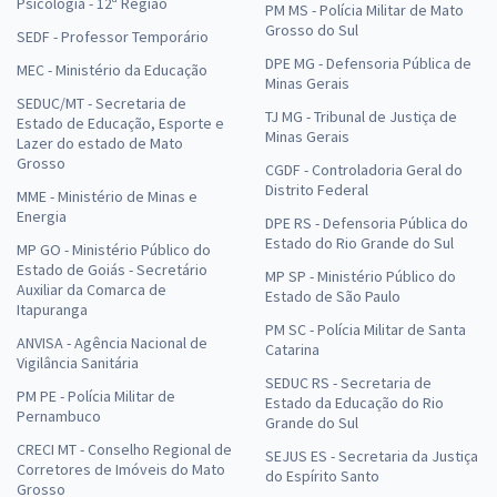
Psicologia - 12ª Região
PM MS - Polícia Militar de Mato
Grosso do Sul
SEDF - Professor Temporário
DPE MG - Defensoria Pública de
MEC - Ministério da Educação
Minas Gerais
SEDUC/MT - Secretaria de
TJ MG - Tribunal de Justiça de
Estado de Educação, Esporte e
Minas Gerais
Lazer do estado de Mato
Grosso
CGDF - Controladoria Geral do
Distrito Federal
MME - Ministério de Minas e
Energia
DPE RS - Defensoria Pública do
Estado do Rio Grande do Sul
MP GO - Ministério Público do
Estado de Goiás - Secretário
MP SP - Ministério Público do
Auxiliar da Comarca de
Estado de São Paulo
Itapuranga
PM SC - Polícia Militar de Santa
ANVISA - Agência Nacional de
Catarina
Vigilância Sanitária
SEDUC RS - Secretaria de
PM PE - Polícia Militar de
Estado da Educação do Rio
Pernambuco
Grande do Sul
CRECI MT - Conselho Regional de
SEJUS ES - Secretaria da Justiça
Corretores de Imóveis do Mato
do Espírito Santo
Grosso