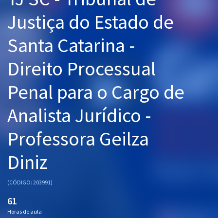
Pós
Justiça do Estado de
Graduação
Santa Catarina -
OAB
Direito Processual
Mentorias
Penal para o Cargo de
Questões grátis
Analista Jurídico -
Conteúdo gratuito
Professora Geilza
Blog
Diniz
Aprovados
(CÓDIGO: 203991)
Atendimento
61
Horas de aula