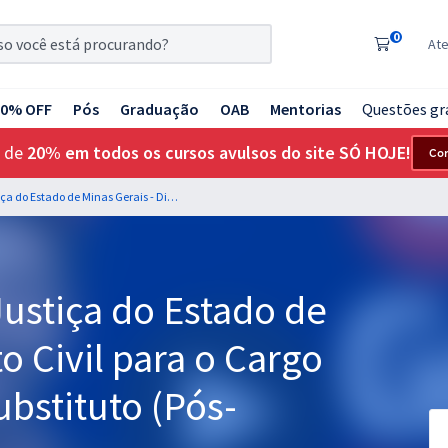
0
At
20% OFF
Pós
Graduação
OAB
Mentorias
Questões gr
 de
20% em todos os cursos avulsos do site SÓ HOJE!
Co
TJMG - Tribunal de Justiça do Estado de Minas Gerais - Direito Civil para o Cargo de Juiz de Direito Substituto (Pós-Edital)
Justiça do Estado de
to Civil para o Cargo
ubstituto (Pós-