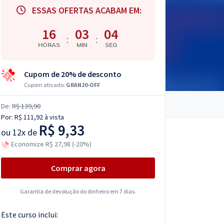
ESSAS OFERTAS ACABAM EM:
16
03
03
:
:
HORAS
MIN
SEG
Cupom de 20% de desconto
Cupom ativado:
GRAN20-OFF
De:
R$ 139,90
Por:
R$ 111,92
à vista
R$ 9,33
ou
12x de
Economize R$ 27,98 (-20%)
Comprar agora
Garantia de devolução do dinheiro em 7 dias.
Este curso inclui: