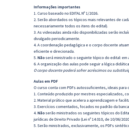
Informações importantes
1. Curso baseado no EDITAL Nº 1/2026
.
2. Serão abordados os tópicos mais relevantes de cada
necessariamente todos os itens do edital).
3. As videoaulas ainda não disponibilizadas serão inc
divulgado periodicamente.
4. A coordenação pedagógica e o corpo docente atuam
eficiente e direcionada.
5.
Não
será ministrado o seguinte tópico do edital: em 
6. A organização das aulas pode seguir a lógica didáti
O corpo docente poderá sofrer acréscimos ou substituiç
Aulas em PDF
O curso conta com PDFs autossuficientes, ideais para 
1. Conteúdo produzido por mestres especializados, co
2. Material prático que acelera a aprendizagem e facilit
3. Exercícios comentados, focados no padrão da banca
4.
Não
serão ministrados os seguintes tópicos do Edita
jurídicas de Direito Privado (Lei nº 14.010, de 10/06/202
5. Serão ministrados, exclusivamente, os PDFs sintéti