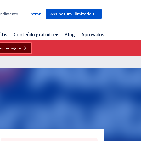
Assinatura
Ilimitada
11
endimento
Entrar
átis
Conteúdo gratuito
Blog
Aprovados
mprar agora