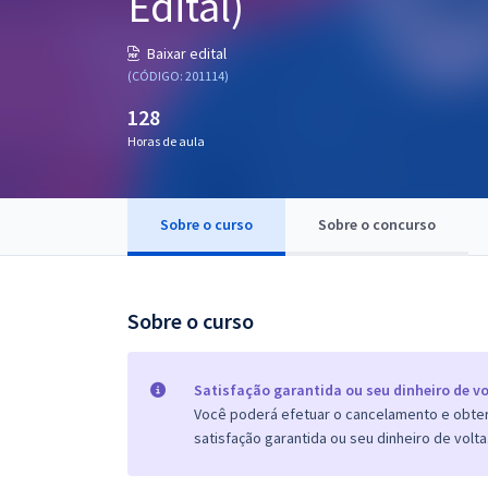
Edital)
Pós
Baixar edital
Graduação
(CÓDIGO: 201114)
128
OAB
Horas de aula
Mentorias
Sobre o curso
Sobre o concurso
Questões grátis
Conteúdo gratuito
Blog
Sobre o curso
Aprovados
Satisfação garantida ou seu dinheiro de vo
Você poderá efetuar o cancelamento e obter 
Atendimento
satisfação garantida ou seu dinheiro de volta