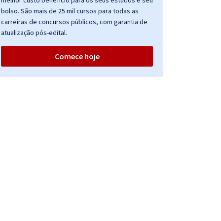
melhor custo benefício para os seus estudos e seu
bolso. São mais de 25 mil cursos para todas as
carreiras de concursos públicos, com garantia de
atualização pós-edital.
Comece hoje