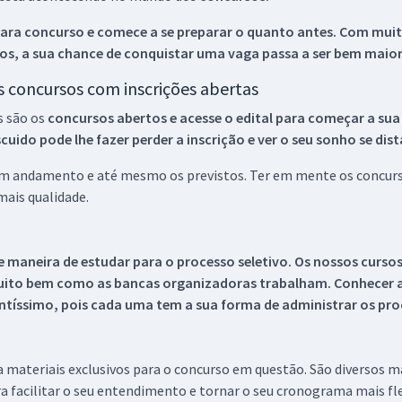
ara concurso e comece a se preparar o quanto antes. Com muita
os, a sua chance de conquistar uma vaga passa a ser bem maior
os concursos com inscrições abertas
s são os
concursos abertos e acesse o edital para começar a sua
ido pode lhe fazer perder a inscrição e ver o seu sonho se dis
 em andamento e até mesmo os previstos. Ter em mente os concurso
ais qualidade.
 maneira de estudar para o processo seletivo. Os nossos curso
uito bem como as bancas organizadoras trabalham. Conhecer a
tíssimo, pois cada uma tem a sua forma de administrar os proc
 a materiais exclusivos para o concurso em questão. São diversos 
a facilitar o seu entendimento e tornar o seu cronograma mais fle