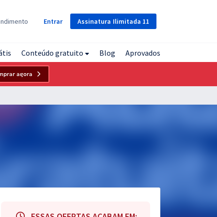
Assinatura
Ilimitada
11
endimento
Entrar
átis
Conteúdo gratuito
Blog
Aprovados
mprar agora
ESSAS OFERTAS ACABAM EM: