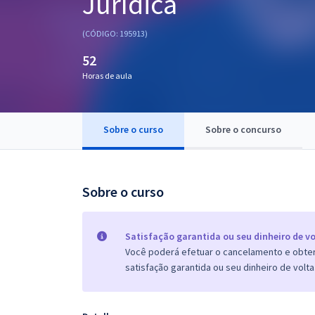
Jurídica
Pós
(CÓDIGO: 195913)
Graduação
52
Horas de aula
OAB
Mentorias
Sobre o curso
Sobre o concurso
Questões grátis
Conteúdo gratuito
Sobre o curso
Blog
Aprovados
Satisfação garantida ou seu dinheiro de vo
Você poderá efetuar o cancelamento e obter 
satisfação garantida ou seu dinheiro de volta
Atendimento