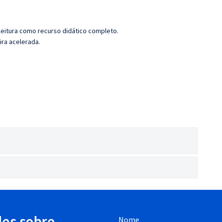
leitura como recurso didático completo.
ira acelerada.
des sobre
Nome