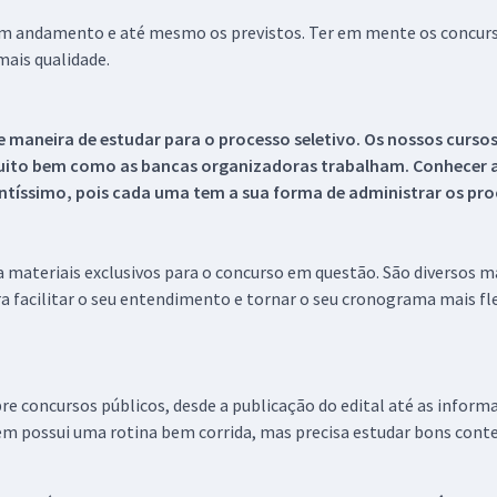
 em andamento e até mesmo os previstos. Ter em mente os concurso
ais qualidade.
 maneira de estudar para o processo seletivo. Os nossos curso
uito bem como as bancas organizadoras trabalham. Conhecer a
tíssimo, pois cada uma tem a sua forma de administrar os proc
 a materiais exclusivos para o concurso em questão. São diversos 
a facilitar o seu entendimento e tornar o seu cronograma mais fle
re concursos públicos, desde a publicação do edital até as inform
em possui uma rotina bem corrida, mas precisa estudar bons conte