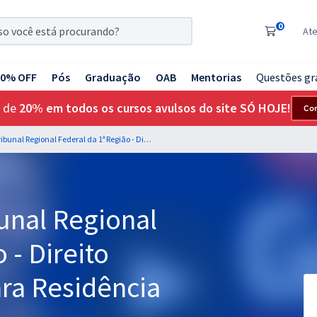
0
At
20% OFF
Pós
Graduação
OAB
Mentorias
Questões gr
 de
20% em todos os cursos avulsos do site SÓ HOJE!
Co
TRF 1ª Região - Tribunal Regional Federal da 1ª Região - Direito Processual Penal para Residência Jurídica
bunal Regional
 - Direito
ara Residência