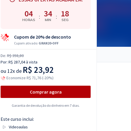
04
34
16
:
:
HORAS
MIN
SEG
Cupom de 20% de desconto
Cupom ativado:
GRAN20-OFF
De:
R$ 358,80
Por:
R$ 287,04
à vista
R$ 23,92
ou
12x de
Economize R$ 71,76 (-20%)
Comprar agora
Garantia de devolução do dinheiro em 7 dias.
Este curso inclui:
Videoaulas