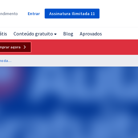
Assinatura
Ilimitada
11
endimento
Entrar
átis
Conteúdo gratuito
Blog
Aprovados
mprar agora
TRT 8ª Região (PA e AP) - Tribunal Regional do Trabalho da 8ª Região - Direito Constitucional para o Cargo 16: Analista Judiciário - Área: Judiciária - Professor Aragonê Fernandes (Pré-Edital)