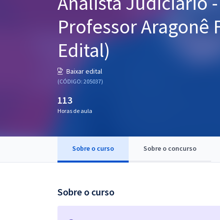
Analista Judiciário -
Pós
Professor Aragonê 
Graduação
Edital)
OAB
Baixar edital
Mentorias
(CÓDIGO: 205037)
113
Questões grátis
Horas de aula
Conteúdo gratuito
Blog
Sobre o curso
Sobre o concurso
Aprovados
Atendimento
Sobre o curso