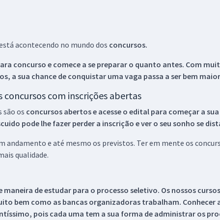
ue está acontecendo no mundo dos
concursos.
ara concurso e comece a se preparar o quanto antes. Com muita
os, a sua chance de conquistar uma vaga passa a ser bem maior
os concursos com inscrições abertas
s são os
concursos abertos e acesse o edital para começar a sua
ido pode lhe fazer perder a inscrição e ver o seu sonho se dis
 em andamento e até mesmo os previstos. Ter em mente os concurso
ais qualidade.
 maneira de estudar para o processo seletivo. Os nossos curso
uito bem como as bancas organizadoras trabalham. Conhecer a
tíssimo, pois cada uma tem a sua forma de administrar os proc