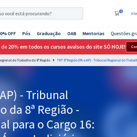
0
At
20% OFF
Pós
Graduação
OAB
Mentorias
Questões gr
 de
20% em todos os cursos avulsos do site SÓ HOJE!
Co
 Regional do Trabalho da 8ª Região
AP) - Tribunal
o da 8ª Região -
al para o Cargo 16: