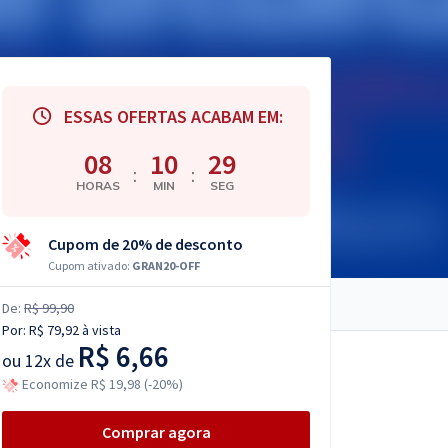
ESSAS OFERTAS ACABAM EM:
08
10
27
:
:
HORAS
MIN
SEG
Cupom de 20% de desconto
Cupom ativado:
GRAN20-OFF
De:
R$ 99,90
Por:
R$ 79,92
à vista
R$ 6,66
ou
12x de
Economize R$ 19,98 (-20%)
Comprar agora