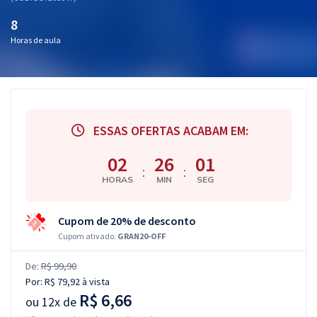
8
Horas de aula
ESSAS OFERTAS ACABAM EM:
02
26
00
:
:
HORAS
MIN
SEG
Cupom de 20% de desconto
Cupom ativado:
GRAN20-OFF
De:
R$ 99,90
Por:
R$ 79,92
à vista
R$ 6,66
ou
12x de