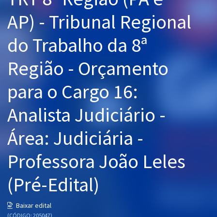
Pós
AP) - Tribunal Regional
Graduação
do Trabalho da 8ª
OAB
Região - Orçamento
Mentorias
para o Cargo 16:
Questões grátis
Analista Judiciário -
Conteúdo gratuito
Área: Judiciária -
Blog
Professora João Leles
Aprovados
(Pré-Edital)
Atendimento
Baixar edital
(CÓDIGO: 205047)