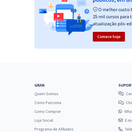
Legislação para o IBRAM - Instituto do Meio
O melhor custo b
Ambiente e dos Recursos Hídricos do Distrito
25 mil cursos para 
Federal – Nível Médio - Professores: Nilton
atualização pós-edi
Coutinho, Raylton Carvalho e Ismael Noronha
Comece hoje
STM - Superior Tribunal Militar - Segurança Orgânica
para o Cargo 9: Técnico Judiciário - Área:
Administrativa - Especialidade: Agente da Polícia
Judicial - Professores: Equipe Gran
GRAN
SUPOR
Quem Somos
Cen
Como Funciona
Ch
Como Comprar
Wha
Loja Social
E-ma
Programa de Afiliados
Tel