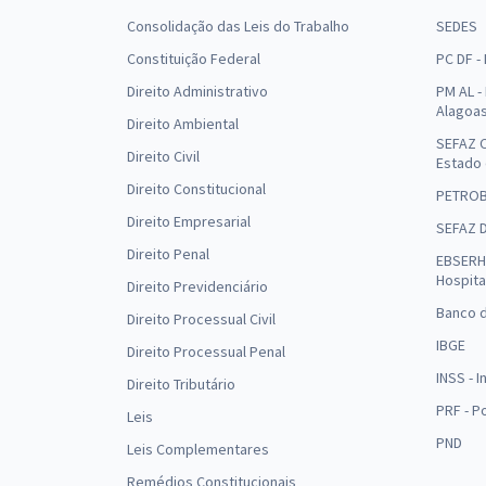
Consolidação das Leis do Trabalho
SEDES
Constituição Federal
PC DF -
Direito Administrativo
PM AL - 
Alagoa
Direito Ambiental
SEFAZ C
Direito Civil
Estado
Direito Constitucional
PETRO
Direito Empresarial
SEFAZ 
Direito Penal
EBSERH 
Hospita
Direito Previdenciário
Banco d
Direito Processual Civil
IBGE
Direito Processual Penal
INSS - 
Direito Tributário
PRF - P
Leis
PND
Leis Complementares
Remédios Constitucionais