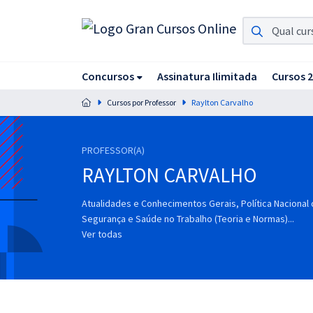
Assinatura Ilimitada 11
Concursos
Assinatura Ilimitada
Cursos 
Acesso a todos os cursos. Teste grátis por 7 dias!
Cursos por Professor
Raylton Carvalho
Assinatura OAB Até Passar
Acesso ilimitado a toda preparação para o Exame da
Ordem, até você passar!
PROFESSOR(A)
RAYLTON CARVALHO
Residências Multiprofissionais
Preparação completa e intensiva para as principais
Atualidades e Conhecimentos Gerais, Política Nacional
residências em saúde do Brasil
Segurança e Saúde no Trabalho (Teoria e Normas)...
Ver todas
Concursos
Assinatura Ilimitada
Cursos 20% OFF