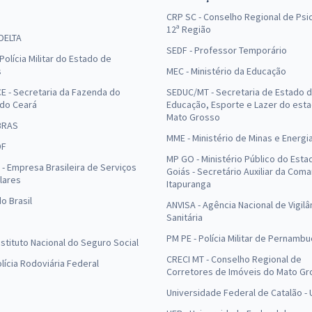
CRP SC - Conselho Regional de Psic
12ª Região
 DELTA
SEDF - Professor Temporário
Polícia Militar do Estado de
s
MEC - Ministério da Educação
E - Secretaria da Fazenda do
SEDUC/MT - Secretaria de Estado 
 do Ceará
Educação, Esporte e Lazer do est
Mato Grosso
BRAS
MME - Ministério de Minas e Energi
DF
MP GO - Ministério Público do Esta
- Empresa Brasileira de Serviços
Goiás - Secretário Auxiliar da Com
lares
Itapuranga
o Brasil
ANVISA - Agência Nacional de Vigilâ
Sanitária
PM PE - Polícia Militar de Pernamb
Instituto Nacional do Seguro Social
CRECI MT - Conselho Regional de
olícia Rodoviária Federal
Corretores de Imóveis do Mato Gr
Universidade Federal de Catalão -