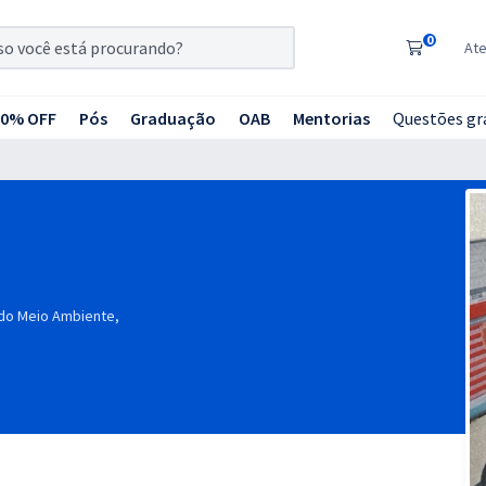
0
At
20% OFF
Pós
Graduação
OAB
Mentorias
Questões gr
 do Meio Ambiente,