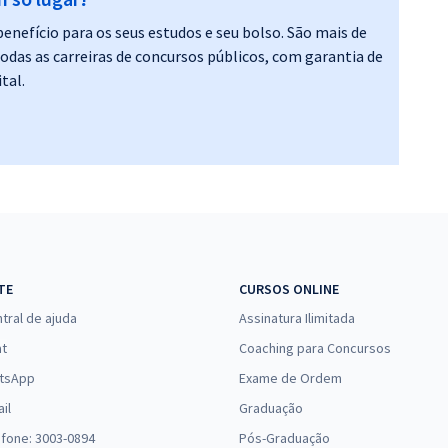
enefício para os seus estudos e seu bolso. São mais de
9,16
R$
12x de
Comprar
todas as carreiras de concursos públicos, com garantia de
ou R$ 109,90 à vista
tal.
8,24
R$
12x de
Comprar
ou R$ 98,90 à vista
TE
CURSOS ONLINE
tral de ajuda
Assinatura Ilimitada
at
Coaching para Concursos
tsApp
Exame de Ordem
il
Graduação
efone: 3003-0894
Pós-Graduação