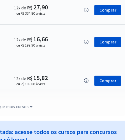
27,90
R$
12x de
Comprar
ou R$ 334,80 à vista
16,66
R$
12x de
Comprar
ou R$ 199,90 à vista
15,82
R$
12x de
Comprar
ou R$ 189,80 à vista
gar mais cursos
14,99
R$
12x de
Comprar
ou R$ 179,90 à vista
itada: acesse todos os cursos para concursos
 só lugar!