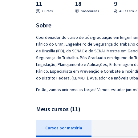
11
18
9
Pós
Cursos
Videoaulas
Aulas em P
Graduação
Sobre
OAB
Coordenador do curso de pós-graduação em Engenharia
Pânico do Gran, Engenheiro de Segurança do Trabalho do
Mentorias
de Brasília (IFB), do SENAC e do SENAI. Mestre em Geoci
Segurança do Trabalho. Pós Graduado em Higiene do Tra
Questões grátis
Legislação, Planejamento e Aplicações, Enfermagem do T
Pânico. Especialista em Prevenção e Combate a Incêndio
Conteúdo gratuito
do Distrito Federal (CBM/DF). Avaliador de Imóveis Urban
Blog
Então, vamos unir nossas forças! Vamos estudar juntos
Aprovados
Meus cursos (11)
Atendimento
Cursos
p
or matéria