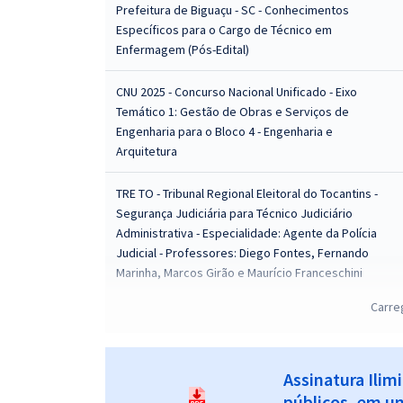
Prefeitura de Biguaçu - SC - Conhecimentos
Específicos para o Cargo de Técnico em
Enfermagem (Pós-Edital)
CNU 2025 - Concurso Nacional Unificado - Eixo
Temático 1: Gestão de Obras e Serviços de
Engenharia para o Bloco 4 - Engenharia e
Arquitetura
TRE TO - Tribunal Regional Eleitoral do Tocantins -
Segurança Judiciária para Técnico Judiciário
Administrativa - Especialidade: Agente da Polícia
Judicial - Professores: Diego Fontes, Fernando
Marinha, Marcos Girão e Maurício Franceschini
Carre
CNU 2025 - Concurso Nacional Unificado - Eixo
Temático 5 - Saúde e Segurança do Trabalho para o
Bloco 1 - Seguridade Social: Saúde, Assistência
Social e Previdência
Assinatura Ilim
públicos, em um