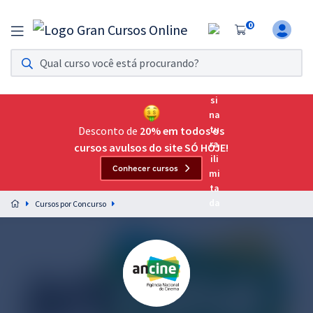
0
Assinatura Ilimitada 11
Acesso a todos os cursos. Teste grátis por 7 dias!
Assinatura OAB Até Passar
Acesso ilimitado a toda preparação para o Exame da
Desconto de
20% em todos os
Ordem, até você passar!
cursos avulsos do site SÓ HOJE!
Conhecer cursos
Residências Multiprofissionais
Preparação completa e intensiva para as principais
Cursos por Concurso
residências em saúde do Brasil
Concursos
Assinatura Ilimitada
Cursos 20% OFF