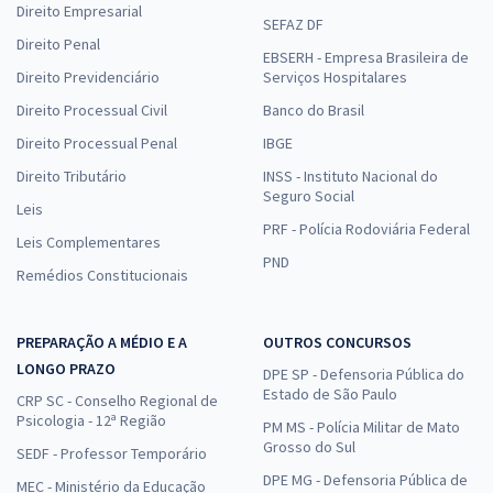
Direito Empresarial
SEFAZ DF
Direito Penal
EBSERH - Empresa Brasileira de
Direito Previdenciário
Serviços Hospitalares
Direito Processual Civil
Banco do Brasil
Direito Processual Penal
IBGE
Direito Tributário
INSS - Instituto Nacional do
Seguro Social
Leis
PRF - Polícia Rodoviária Federal
Leis Complementares
PND
Remédios Constitucionais
PREPARAÇÃO A MÉDIO E A
OUTROS CONCURSOS
LONGO PRAZO
DPE SP - Defensoria Pública do
Estado de São Paulo
CRP SC - Conselho Regional de
Psicologia - 12ª Região
PM MS - Polícia Militar de Mato
Grosso do Sul
SEDF - Professor Temporário
DPE MG - Defensoria Pública de
MEC - Ministério da Educação