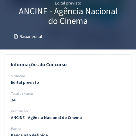
Edital previsto
Pós
ANCINE - Agência Nacional
Graduação
do Cinema
OAB
Baixar edital
Mentorias
Questões grátis
Informações do Concurso
Conteúdo gratuito
Situação
Edital previsto
Blog
Total de vagas
Aprovados
24
Instituição
Atendimento
ANCINE - Agência Nacional do Cinema
Banca
Banca não definida