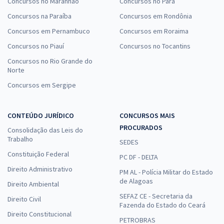
Concursos no Maranhão
Concursos no Pará
Concursos na Paraíba
Concursos em Rondônia
Concursos em Pernambuco
Concursos em Roraima
Concursos no Piauí
Concursos no Tocantins
Concursos no Rio Grande do
Norte
Concursos em Sergipe
CONTEÚDO JURÍDICO
CONCURSOS MAIS
PROCURADOS
Consolidação das Leis do
Trabalho
SEDES
Constituição Federal
PC DF - DELTA
Direito Administrativo
PM AL - Polícia Militar do Estado
de Alagoas
Direito Ambiental
SEFAZ CE - Secretaria da
Direito Civil
Fazenda do Estado do Ceará
Direito Constitucional
PETROBRAS