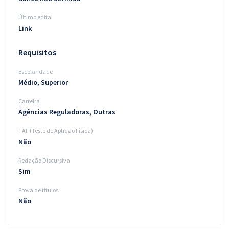
Último edital
Link
Requisitos
Escolaridade
Médio, Superior
Carreira
Agências Reguladoras, Outras
TAF (Teste de Aptidão Física)
Não
Redação Discursiva
Sim
Prova de títulos
Não