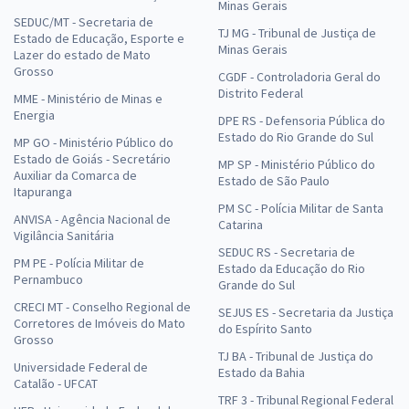
Minas Gerais
SEDUC/MT - Secretaria de
TJ MG - Tribunal de Justiça de
Estado de Educação, Esporte e
Minas Gerais
Lazer do estado de Mato
Grosso
CGDF - Controladoria Geral do
Distrito Federal
MME - Ministério de Minas e
Energia
DPE RS - Defensoria Pública do
Estado do Rio Grande do Sul
MP GO - Ministério Público do
Estado de Goiás - Secretário
MP SP - Ministério Público do
Auxiliar da Comarca de
Estado de São Paulo
Itapuranga
PM SC - Polícia Militar de Santa
ANVISA - Agência Nacional de
Catarina
Vigilância Sanitária
SEDUC RS - Secretaria de
PM PE - Polícia Militar de
Estado da Educação do Rio
Pernambuco
Grande do Sul
CRECI MT - Conselho Regional de
SEJUS ES - Secretaria da Justiça
Corretores de Imóveis do Mato
do Espírito Santo
Grosso
TJ BA - Tribunal de Justiça do
Universidade Federal de
Estado da Bahia
Catalão - UFCAT
TRF 3 - Tribunal Regional Federal