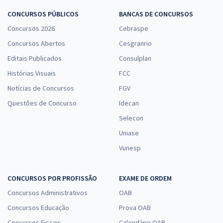
CONCURSOS PÚBLICOS
BANCAS DE CONCURSOS
Concursos 2026
Cebraspe
Concursos Abertos
Cesgranrio
Editais Publicados
Consulplan
Histórias Visuais
FCC
Notícias de Concursos
FGV
Questões de Concurso
Idecan
Selecon
Uniase
Vunesp
CONCURSOS POR PROFISSÃO
EXAME DE ORDEM
Concursos Administrativos
OAB
Concursos Educação
Prova OAB
Concursos Fiscais
Calendário OAB