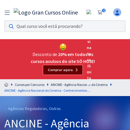
0
Assinatura Ilimitada 11
Acesso a todos os cursos. Teste grátis por 7 dias!
Assinatura OAB Até Passar
Acesso ilimitado a toda preparação para o Exame da
Desconto de
20% em todos os
Ordem, até você passar!
cursos avulsos do site SÓ HOJE!
Comprar agora
Residências Multiprofissionais
Preparação completa e intensiva para as principais
Cursos por Concurso
ANCINE - Agência Nacional do Cinema
residências em saúde do Brasil
ANCINE - Agência Nacional do Cinema - Conhecimentos Básicos para Todos os Cargos
Concursos
- Agências Reguladoras, Outras
Assinatura Ilimitada
ANCINE - Agência
Cursos 20% OFF