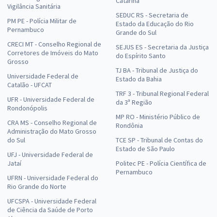
Catarina
Vigilância Sanitária
SEDUC RS - Secretaria de
PM PE - Polícia Militar de
Estado da Educação do Rio
Pernambuco
Grande do Sul
CRECI MT - Conselho Regional de
SEJUS ES - Secretaria da Justiça
Corretores de Imóveis do Mato
do Espírito Santo
Grosso
TJ BA - Tribunal de Justiça do
Universidade Federal de
Estado da Bahia
Catalão - UFCAT
TRF 3 - Tribunal Regional Federal
UFR - Universidade Federal de
da 3ª Região
Rondonópolis
MP RO - Ministério Público de
CRA MS - Conselho Regional de
Rondônia
Administração do Mato Grosso
do Sul
TCE SP - Tribunal de Contas do
Estado de São Paulo
UFJ - Universidade Federal de
Jataí
Politec PE - Polícia Científica de
Pernambuco
UFRN - Universidade Federal do
Rio Grande do Norte
UFCSPA - Universidade Federal
de Ciência da Saúde de Porto