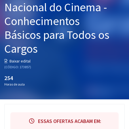
Nacional do Cinema -
Pós
Conhecimentos
Graduação
Básicos para Todos os
OAB
Cargos
Mentorias
Questões grátis
Baixar edital
(CÓDIGO: 173857)
Conteúdo gratuito
254
Blog
Horas de aula
Aprovados
Atendimento
ESSAS OFERTAS ACABAM EM: