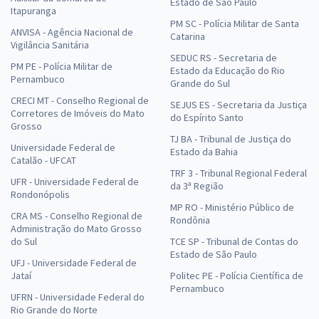
Estado de São Paulo
Itapuranga
PM SC - Polícia Militar de Santa
ANVISA - Agência Nacional de
Catarina
Vigilância Sanitária
SEDUC RS - Secretaria de
PM PE - Polícia Militar de
Estado da Educação do Rio
Pernambuco
Grande do Sul
CRECI MT - Conselho Regional de
SEJUS ES - Secretaria da Justiça
Corretores de Imóveis do Mato
do Espírito Santo
Grosso
TJ BA - Tribunal de Justiça do
Universidade Federal de
Estado da Bahia
Catalão - UFCAT
TRF 3 - Tribunal Regional Federal
UFR - Universidade Federal de
da 3ª Região
Rondonópolis
MP RO - Ministério Público de
CRA MS - Conselho Regional de
Rondônia
Administração do Mato Grosso
do Sul
TCE SP - Tribunal de Contas do
Estado de São Paulo
UFJ - Universidade Federal de
Jataí
Politec PE - Polícia Científica de
Pernambuco
UFRN - Universidade Federal do
Rio Grande do Norte