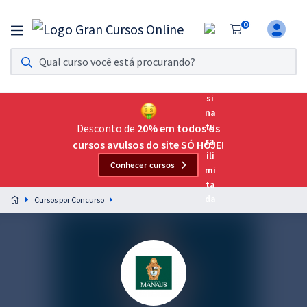
0
Assinatura Ilimitada 11
Acesso a todos os cursos. Teste grátis por 7 dias!
Assinatura OAB Até Passar
Acesso ilimitado a toda preparação para o Exame da
Desconto de
20% em todos os
Ordem, até você passar!
cursos avulsos do site SÓ HOJE!
Conhecer cursos
Residências Multiprofissionais
Preparação completa e intensiva para as principais
Cursos por Concurso
residências em saúde do Brasil
Concursos
Assinatura Ilimitada
Cursos 20% OFF