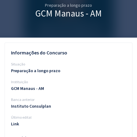
Preparação a longo prazo
Pós
GCM Manaus - AM
Graduação
OAB
Mentorias
Informações do Concurso
Questões grátis
Situação
Preparação a longo prazo
Conteúdo gratuito
Instituição
Blog
GCM Manaus - AM
Aprovados
Banca anterior
Instituto Consulplan
Atendimento
Último edital
Link