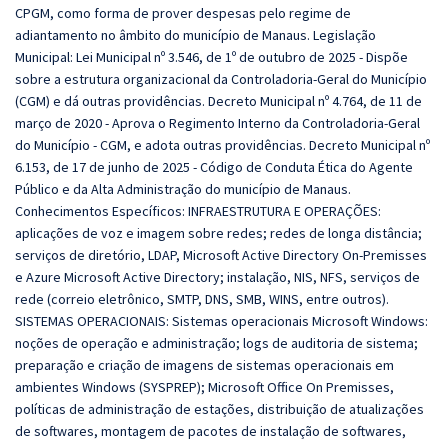
CPGM, como forma de prover despesas pelo regime de
adiantamento no âmbito do município de Manaus. Legislação
Municipal: Lei Municipal nº 3.546, de 1º de outubro de 2025 - Dispõe
sobre a estrutura organizacional da Controladoria-Geral do Município
(CGM) e dá outras providências. Decreto Municipal nº 4.764, de 11 de
março de 2020 - Aprova o Regimento Interno da Controladoria-Geral
do Município - CGM, e adota outras providências. Decreto Municipal nº
6.153, de 17 de junho de 2025 -
Código de Conduta Ética do Agente
Público e da Alta Administração do município de Manaus.
Conhecimentos Específicos:
INFRAESTRUTURA E OPERAÇÕES:
aplicações de voz e imagem sobre redes; redes de longa distância;
serviços de diretório, LDAP, Microsoft Active Directory On-Premisses
e Azure Microsoft Active Directory; instalação, NIS, NFS, serviços de
rede (correio eletrônico, SMTP, DNS, SMB, WINS, entre outros).
SISTEMAS OPERACIONAIS: Sistemas operacionais Microsoft Windows:
noções de operação e administração; logs de auditoria de sistema;
preparação e criação de imagens de sistemas operacionais em
ambientes Windows (SYSPREP); Microsoft Office On Premisses,
políticas de administração de estações, distribuição de atualizações
de softwares, montagem de pacotes de instalação de softwares,