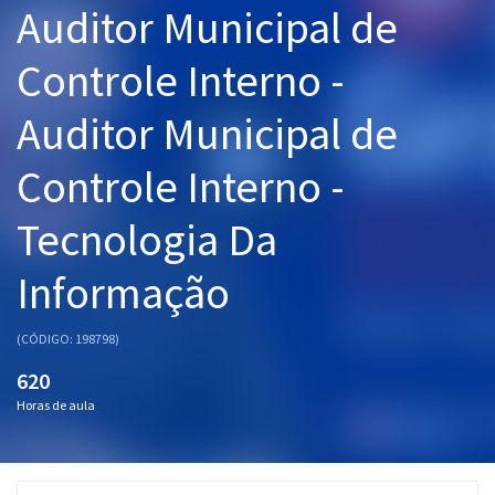
Auditor Municipal de
Pós
Controle Interno -
Graduação
Auditor Municipal de
OAB
Controle Interno -
Mentorias
Tecnologia Da
Questões grátis
Conteúdo gratuito
Informação
Blog
(CÓDIGO: 198798)
Aprovados
620
Horas de aula
Atendimento