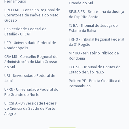
Pernambuco
Grande do Sul
CRECI MT - Conselho Regional de
SEJUS ES - Secretaria da Justiça
Corretores de Imóveis do Mato
do Espírito Santo
Grosso
TJ BA - Tribunal de Justiça do
Universidade Federal de
Estado da Bahia
Catalão - UFCAT
TRF 3 - Tribunal Regional Federal
UFR - Universidade Federal de
da 3ª Região
Rondonópolis
MP RO - Ministério Público de
CRA MS - Conselho Regional de
Rondônia
Administração do Mato Grosso
do Sul
TCE SP - Tribunal de Contas do
Estado de São Paulo
UFJ - Universidade Federal de
Jataí
Politec PE - Polícia Científica de
Pernambuco
UFRN - Universidade Federal do
Rio Grande do Norte
UFCSPA - Universidade Federal
de Ciência da Saúde de Porto
Alegre