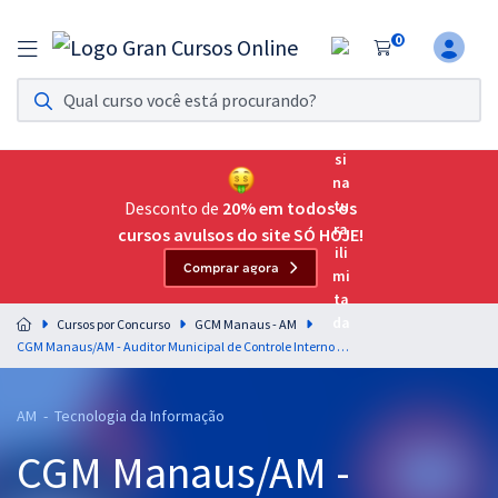
0
Assinatura Ilimitada 11
Acesso a todos os cursos. Teste grátis por 7 dias!
Assinatura OAB Até Passar
Acesso ilimitado a toda preparação para o Exame da
Desconto de
20% em todos os
Ordem, até você passar!
cursos avulsos do site SÓ HOJE!
Comprar agora
Residências Multiprofissionais
Preparação completa e intensiva para as principais
Cursos por Concurso
GCM Manaus - AM
residências em saúde do Brasil
CGM Manaus/AM - Auditor Municipal de Controle Interno - Auditor Municipal de Controle Interno - Tecnologia Da Informação
Concursos
AM - Tecnologia da Informação
Assinatura Ilimitada
CGM Manaus/AM -
Cursos 20% OFF