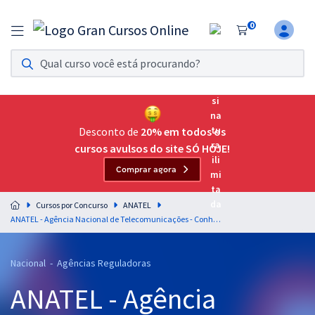
0
Assinatura Ilimitada 11
Acesso a todos os cursos. Teste grátis por 7 dias!
Assinatura OAB Até Passar
Acesso ilimitado a toda preparação para o Exame da
Desconto de
20% em todos os
Ordem, até você passar!
cursos avulsos do site SÓ HOJE!
Comprar agora
Residências Multiprofissionais
Preparação completa e intensiva para as principais
Cursos por Concurso
ANATEL
residências em saúde do Brasil
ANATEL - Agência Nacional de Telecomunicações - Conhecimentos Específicos para Especialista em Regulação de Serviços Públicos de Telecomunicações - Especialidade: Geral
Concursos
Nacional - Agências Reguladoras
Assinatura Ilimitada
ANATEL - Agência
Cursos 20% OFF