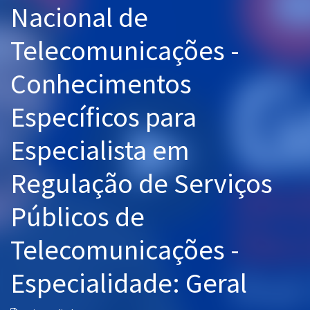
Nacional de
Pós
Telecomunicações -
Graduação
Conhecimentos
OAB
Específicos para
Mentorias
Especialista em
Questões grátis
Conteúdo gratuito
Regulação de Serviços
Blog
Públicos de
Aprovados
Telecomunicações -
Atendimento
Especialidade: Geral