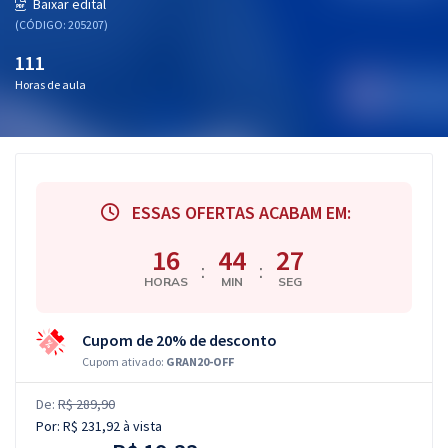
Baixar edital
(CÓDIGO: 205207)
111
Horas de aula
ESSAS OFERTAS ACABAM EM:
16
44
26
:
:
HORAS
MIN
SEG
Cupom de 20% de desconto
Cupom ativado:
GRAN20-OFF
De:
R$ 289,90
Por:
R$ 231,92
à vista