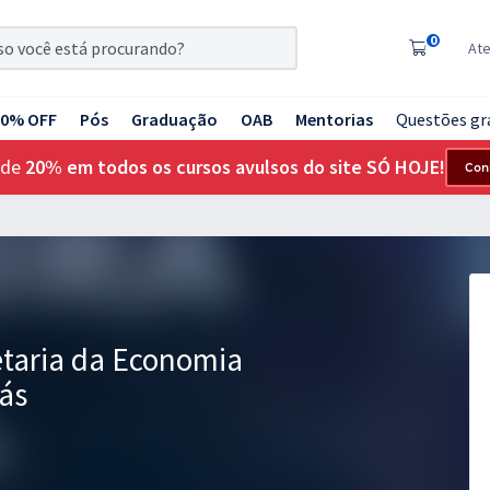
0
At
20% OFF
Pós
Graduação
OAB
Mentorias
Questões gr
 de
20% em todos os cursos avulsos do site SÓ HOJE!
Con
etaria da Economia
ás