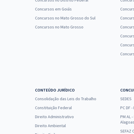
Concursos no Distrito Federal
Concur
Concursos em Goiás
Concurs
Concursos no Mato Grosso do Sul
Concurs
Concursos no Mato Grosso
Concurs
Concur
Concurs
Concur
CONTEÚDO JURÍDICO
CONCU
Consolidação das Leis do Trabalho
SEDES
Constituição Federal
PC DF -
Direito Administrativo
PM AL - 
Alagoa
Direito Ambiental
SEFAZ C