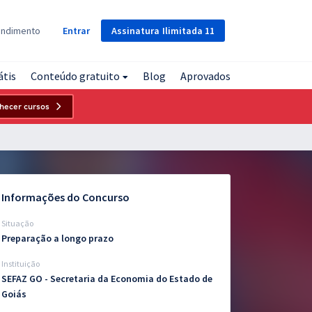
Assinatura
Ilimitada
11
endimento
Entrar
átis
Conteúdo gratuito
Blog
Aprovados
hecer cursos
Informações do Concurso
Situação
Preparação a longo prazo
Instituição
SEFAZ GO - Secretaria da Economia do Estado de
Goiás