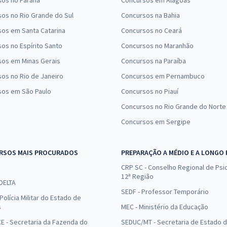
sos no Paraná
Concursos em Alagoas
os no Rio Grande do Sul
Concursos na Bahia
os em Santa Catarina
Concursos no Ceará
os no Espírito Santo
Concursos no Maranhão
sos em Minas Gerais
Concursos na Paraíba
os no Rio de Janeiro
Concursos em Pernambuco
sos em São Paulo
Concursos no Piauí
Concursos no Rio Grande do Norte
Concursos em Sergipe
RSOS MAIS PROCURADOS
PREPARAÇÃO A MÉDIO E A LONGO
CRP SC - Conselho Regional de Psic
12ª Região
 DELTA
SEDF - Professor Temporário
Polícia Militar do Estado de
s
MEC - Ministério da Educação
E - Secretaria da Fazenda do
SEDUC/MT - Secretaria de Estado 