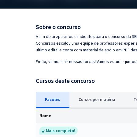
Pós
Graduação
Sobre o concurso
OAB
A fim de preparar os candidatos para o concurso da SE
Concursos escalou uma equipe de professores experien
Mentorias
último edital e conta com material de apoio em PDF da
Então, vamos unir nossas forças! Vamos estudar juntos
Questões grátis
Conteúdo gratuito
Cursos deste concurso
Blog
Pacotes
Cursos
p
or matéria
T
Aprovados
Nome
Atendimento
Mais completo!