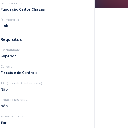
Banca anterior
Fundação Carlos Chagas
Último edital
Link
Requisitos
Escolaridade
Superior
Carreira
Fiscais e de Controle
TAF (Teste de Aptidão Física)
Não
Redação Discursiva
Não
Prova de títulos
Sim