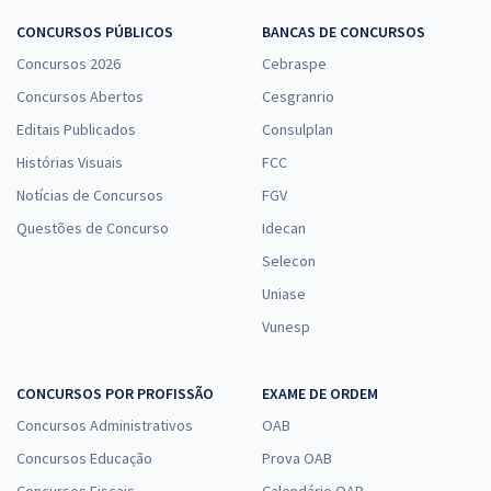
CONCURSOS PÚBLICOS
BANCAS DE CONCURSOS
Concursos 2026
Cebraspe
Concursos Abertos
Cesgranrio
Editais Publicados
Consulplan
Histórias Visuais
FCC
Notícias de Concursos
FGV
Questões de Concurso
Idecan
Selecon
Uniase
Vunesp
CONCURSOS POR PROFISSÃO
EXAME DE ORDEM
Concursos Administrativos
OAB
Concursos Educação
Prova OAB
Concursos Fiscais
Calendário OAB