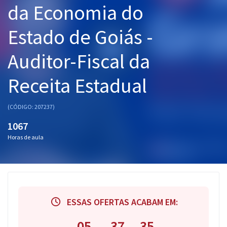
da Economia do
Pós
Estado de Goiás -
Graduação
Auditor-Fiscal da
OAB
Receita Estadual
Mentorias
Questões grátis
(CÓDIGO: 207237)
1067
Conteúdo gratuito
Horas de aula
Blog
Aprovados
Atendimento
ESSAS OFERTAS ACABAM EM:
05
37
34