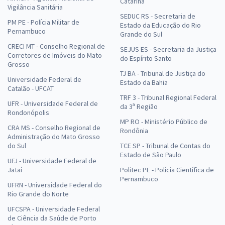
Catarina
Vigilância Sanitária
SEDUC RS - Secretaria de
PM PE - Polícia Militar de
Estado da Educação do Rio
Pernambuco
Grande do Sul
CRECI MT - Conselho Regional de
SEJUS ES - Secretaria da Justiça
Corretores de Imóveis do Mato
do Espírito Santo
Grosso
TJ BA - Tribunal de Justiça do
Universidade Federal de
Estado da Bahia
Catalão - UFCAT
TRF 3 - Tribunal Regional Federal
UFR - Universidade Federal de
da 3ª Região
Rondonópolis
MP RO - Ministério Público de
CRA MS - Conselho Regional de
Rondônia
Administração do Mato Grosso
do Sul
TCE SP - Tribunal de Contas do
Estado de São Paulo
UFJ - Universidade Federal de
Jataí
Politec PE - Polícia Científica de
Pernambuco
UFRN - Universidade Federal do
Rio Grande do Norte
UFCSPA - Universidade Federal
de Ciência da Saúde de Porto