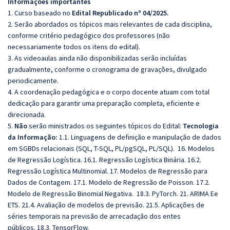
Informações importantes
1. Curso baseado no
Edital Republicado nº 04/2025.
2. Serão abordados os tópicos mais relevantes de cada disciplina,
conforme critério pedagógico dos professores (não
necessariamente todos os itens do edital).
3. As videoaulas ainda não disponibilizadas serão incluídas
gradualmente, conforme o cronograma de gravações, divulgado
periodicamente.
4. A coordenação pedagógica e o corpo docente atuam com total
dedicação para garantir uma preparação completa, eficiente e
direcionada.
5.
Não
serão ministrados os seguintes tópicos do Edital:
Tecnologia
da Informação:
1.1. Linguagens de definição e manipulação de dados
em SGBDs relacionais (SQL, T-SQL, PL/pgSQL, PL/SQL). 16. Modelos
de Regressão Logística. 16.1. Regressão Logística Binária. 16.2.
Regressão Logística Multinomial. 17. Modelos de Regressão para
Dados de Contagem. 17.1. Modelo de Regressão de Poisson. 17.2.
Modelo de Regressão Binomial Negativa. 18.3. PyTorch. 21. ARIMA Ee
ETS. 21.4. Avaliação de modelos de previsão. 21.5. Aplicações de
séries temporais na previsão de arrecadação dos entes
públicos. 18.3. TensorFlow.