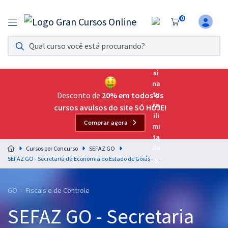
0
Assinatura Ilimitada 11
Acesso a todos os cursos. Teste grátis por 7 dias!
Assinatura OAB Até Passar
Acesso ilimitado a toda preparação para o Exame da
Desconto de
20% em todos os
Ordem, até você passar!
cursos avulsos do site SÓ HOJE!
Comprar agora
Residências Multiprofissionais
Preparação completa e intensiva para as principais
Cursos por Concurso
SEFAZ GO
residências em saúde do Brasil
SEFAZ GO - Secretaria da Economia do Estado de Goiás - Auditor-Fiscal da Receita Estadual
Concursos
GO - Fiscais e de Controle
Assinatura Ilimitada
SEFAZ GO - Secretaria
Cursos 20% OFF