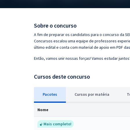
Pós
Graduação
Sobre o concurso
OAB
A fim de preparar os candidatos para o concurso da SE
Concursos escalou uma equipe de professores experien
Mentorias
último edital e conta com material de apoio em PDF da
Então, vamos unir nossas forças! Vamos estudar juntos
Questões grátis
Conteúdo gratuito
Cursos deste concurso
Blog
Pacotes
Cursos
p
or matéria
T
Aprovados
Nome
Atendimento
Mais completo!