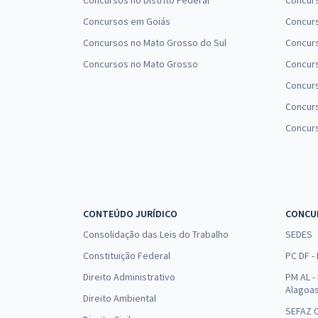
Concursos no Distrito Federal
Concur
Concursos em Goiás
Concurs
Concursos no Mato Grosso do Sul
Concurs
Concursos no Mato Grosso
Concurs
Concur
Concurs
Concur
CONTEÚDO JURÍDICO
CONCU
Consolidação das Leis do Trabalho
SEDES
Constituição Federal
PC DF -
Direito Administrativo
PM AL - 
Alagoa
Direito Ambiental
SEFAZ C