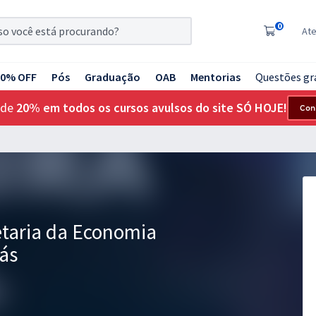
0
At
20% OFF
Pós
Graduação
OAB
Mentorias
Questões gr
 de
20% em todos os cursos avulsos do site SÓ HOJE!
Con
etaria da Economia
ás