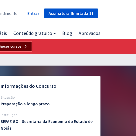
Assinatura
Ilimitada
11
endimento
Entrar
átis
Conteúdo gratuito
Blog
Aprovados
hecer cursos
Informações do Concurso
Situação
Preparação a longo prazo
Instituição
SEFAZ GO - Secretaria da Economia do Estado de
Goiás