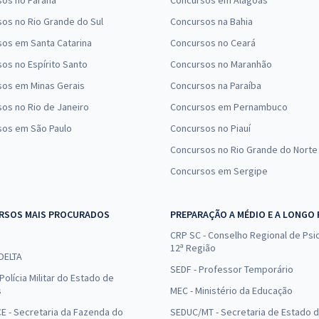
sos no Paraná
Concursos em Alagoas
os no Rio Grande do Sul
Concursos na Bahia
os em Santa Catarina
Concursos no Ceará
os no Espírito Santo
Concursos no Maranhão
sos em Minas Gerais
Concursos na Paraíba
os no Rio de Janeiro
Concursos em Pernambuco
sos em São Paulo
Concursos no Piauí
Concursos no Rio Grande do Norte
Concursos em Sergipe
RSOS MAIS PROCURADOS
PREPARAÇÃO A MÉDIO E A LONGO
CRP SC - Conselho Regional de Psic
12ª Região
 DELTA
SEDF - Professor Temporário
Polícia Militar do Estado de
s
MEC - Ministério da Educação
E - Secretaria da Fazenda do
SEDUC/MT - Secretaria de Estado 