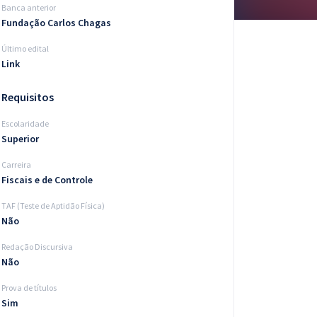
Banca anterior
Fundação Carlos Chagas
Último edital
Link
Requisitos
Escolaridade
Superior
Carreira
Fiscais e de Controle
TAF (Teste de Aptidão Física)
Não
Redação Discursiva
Não
Prova de títulos
Sim