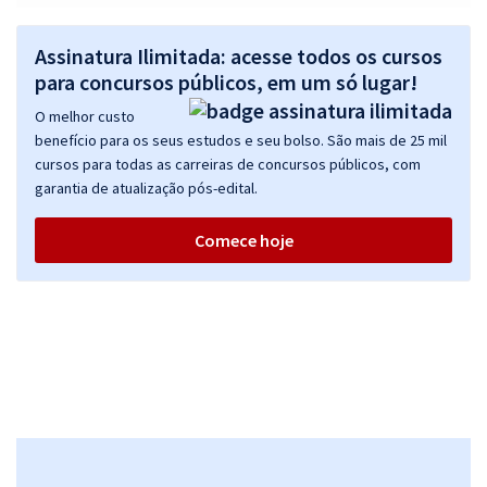
R$ 375,84
à vista
Assinatura Ilimitada: acesse todos os cursos
31,32
R$
ou 12x de
para concursos públicos, em um só lugar!
Economize R$ 93,96 (-20%)
O melhor custo
Comprar
benefício para os seus estudos e seu bolso. São mais de 25 mil
cursos para todas as carreiras de concursos públicos, com
garantia de atualização pós-edital.
TRF 3ª Região (SP/MS) - Tribunal Regional Federal da 3ª Região -
Comece hoje
Conhecimentos Específicos para o Cargo de Analista Judiciário -
Área Judiciária
R$ 624,72
à vista
52,06
R$
ou 12x de
Economize R$ 156,18 (-20%)
Comprar