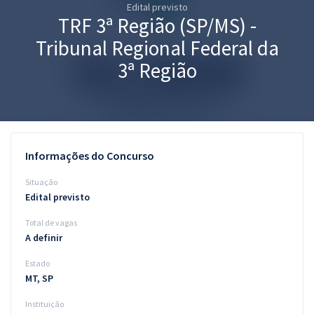
Edital previsto
Pós
TRF 3ª Região (SP/MS) -
Graduação
Tribunal Regional Federal da
3ª Região
OAB
Mentorias
Questões grátis
Informações do Concurso
Conteúdo gratuito
Situação
Edital previsto
Blog
Total de vagas
Aprovados
A definir
Estado
Atendimento
MT, SP
Instituição