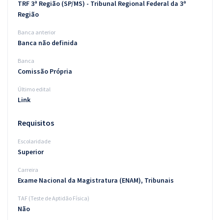
TRF 3ª Região (SP/MS) - Tribunal Regional Federal da 3ª
Região
Banca anterior
Banca não definida
Banca
Comissão Própria
Último edital
Link
Requisitos
Escolaridade
Superior
Carreira
Exame Nacional da Magistratura (ENAM), Tribunais
TAF (Teste de Aptidão Física)
Não