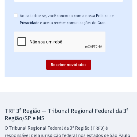
TRF 3ª Região (SP/MS) - Tribunal Regional Federal da 3ª Região - Juiz
Ao cadastrar-se, você concorda com a nossa
Política de
Federal Substituto (Pré-edital)
.
Privacidade
e aceita receber comunicações do Gran
R$ 719,12
à vista
59,93
R$
ou 12x de
Economize R$ 179,78 (-20%)
Comprar
Receber novidades
TRF 3ª Região — Tribunal Regional Federal da 3ª
Região/SP e MS
O Tribunal Regional Federal da 3ª Região (
TRF3
) é
responsável pela jurisdição federal nos estados de São Paulo