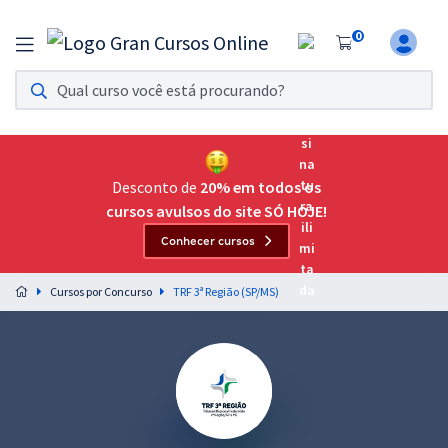
0
Assinatura Ilimitada 11
Acesso a todos os cursos. Teste grátis por 7 dias!
Assinatura OAB Até Passar
Acesso ilimitado a toda preparação para o Exame da
Desconto de
20% em todos os
Ordem, até você passar!
cursos avulsos do site SÓ HOJE!
Conhecer cursos
Residências Multiprofissionais
Preparação completa e intensiva para as principais
Cursos por Concurso
TRF 3ª Região (SP/MS)
residências em saúde do Brasil
Concursos
Assinatura Ilimitada
Cursos 20% OFF