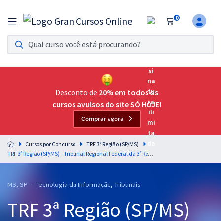
0
Assinatura Ilimitada 11
Acesso a todos os cursos. Teste grátis por 7 dias!
Assinatura OAB Até Passar
Acesso ilimitado a toda preparação para o Exame da
Desconto de
20% em todos os
Ordem, até você passar!
cursos avulsos do site SÓ HOJE!
Comprar agora
Residências Multiprofissionais
Preparação completa e intensiva para as principais
Cursos por Concurso
TRF 3ª Região (SP/MS)
residências em saúde do Brasil
TRF 3ª Região (SP/MS) - Tribunal Regional Federal da 3ª Região - Conhecimentos Específicos para o Cargo de Técnico Judiciário - Apoio Especializado - Informática (Pré-Edital)
Concursos
MS, SP - Tecnologia da Informação, Tribunais
Assinatura Ilimitada
TRF 3ª Região (SP/MS)
Cursos 20% OFF