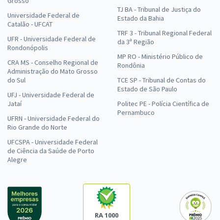
Grosso
TJ BA - Tribunal de Justiça do
Universidade Federal de
Estado da Bahia
Catalão - UFCAT
TRF 3 - Tribunal Regional Federal
UFR - Universidade Federal de
da 3ª Região
Rondonópolis
MP RO - Ministério Público de
CRA MS - Conselho Regional de
Rondônia
Administração do Mato Grosso
do Sul
TCE SP - Tribunal de Contas do
Estado de São Paulo
UFJ - Universidade Federal de
Jataí
Politec PE - Polícia Científica de
Pernambuco
UFRN - Universidade Federal do
Rio Grande do Norte
UFCSPA - Universidade Federal
de Ciência da Saúde de Porto
Alegre
RA 1000