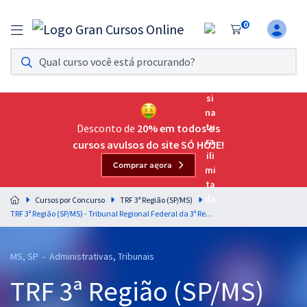
0
Assinatura Ilimitada 11
Acesso a todos os cursos. Teste grátis por 7 dias!
Assinatura OAB Até Passar
Acesso ilimitado a toda preparação para o Exame da
Desconto de
20% em todos os
Ordem, até você passar!
cursos avulsos do site SÓ HOJE!
Comprar agora
Residências Multiprofissionais
Preparação completa e intensiva para as principais
Cursos por Concurso
TRF 3ª Região (SP/MS)
residências em saúde do Brasil
TRF 3ª Região (SP/MS) - Tribunal Regional Federal da 3ª Região - Técnico Judiciário - Área Administrativa
Concursos
MS, SP - Administrativas, Tribunais
Assinatura Ilimitada
TRF 3ª Região (SP/MS)
Cursos 20% OFF