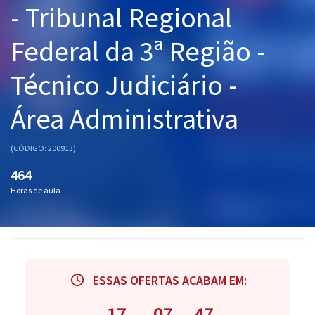
- Tribunal Regional
Pós
Federal da 3ª Região -
Graduação
Técnico Judiciário -
OAB
Área Administrativa
Mentorias
Questões grátis
(CÓDIGO: 200913)
464
Conteúdo gratuito
Horas de aula
Blog
Aprovados
Atendimento
ESSAS OFERTAS ACABAM EM:
17
07
47