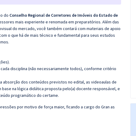
co do
Conselho Regional de Corretores de Imóveis do Estado de
fessores mais experiente e renomada em preparatórios. Além das
diovisual do mercado, você também contará com materiais de apoio
com o que há de mais técnico e fundamental para seus estudos
emos.
ções).
cada disciplina (não necessariamente todos), conforme critério
 a absorção dos conteúdos previstos no edital, as videoaulas de
 base na lógica didática proposta pelo(a) docente responsável, e
teúdo programático do certame.
ressões por motivo de força maior, ficando a cargo do Gran as