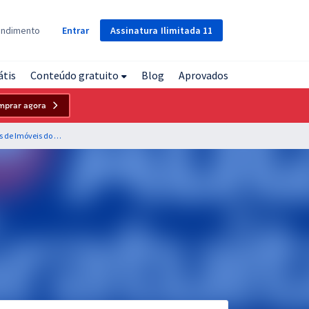
Assinatura
Ilimitada
11
endimento
Entrar
átis
Conteúdo gratuito
Blog
Aprovados
mprar agora
CRECI SP - Conselho Regional de Corretores de Imóveis do Estado de São Paulo - Matemática para para Todos os Cargos - Professores: Marcelo Leite e Wagner Aguiar (Pré-Edital)