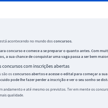
ue está acontecendo no mundo dos
concursos.
ara concurso e comece a se preparar o quanto antes. Com muita
os, a sua chance de conquistar uma vaga passa a ser bem maior
os concursos com inscrições abertas
s são os
concursos abertos e acesse o edital para começar a sua
ido pode lhe fazer perder a inscrição e ver o seu sonho se dis
 em andamento e até mesmo os previstos. Ter em mente os concurso
ais qualidade.