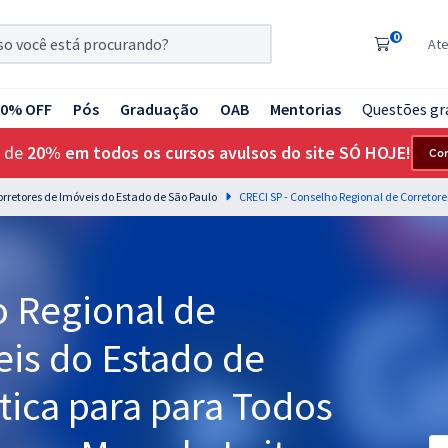
0
At
20% OFF
Pós
Graduação
OAB
Mentorias
Questões gr
 de
20% em todos os cursos avulsos do site SÓ HOJE!
Co
orretores de Imóveis do Estado de São Paulo
o Regional de
eis do Estado de
tica para para Todos