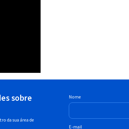
des sobre
Nome
ro da sua área de
E-mail