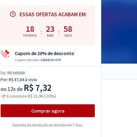
ESSAS OFERTAS ACABAM EM:
18
23
57
:
:
HORAS
MIN
SEG
Cupom de 20% de desconto
Cupom ativado:
GRAN20-OFF
De:
R$ 109,80
Por:
R$ 87,84
à vista
R$ 7,32
ou
12x de
Economize R$ 21,96 (-20%)
Comprar agora
Garantia de devolução do dinheiro em 7 dias.