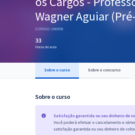
os Cargos - Profess
Pós
Wagner Aguiar (Pré-
Graduação
(CÓDIGO: 206509)
OAB
33
Mentorias
Horas de aula
Questões grátis
Sobre o curso
Sobre o concurso
Conteúdo gratuito
Blog
Sobre o curso
Aprovados
Atendimento
Satisfação garantida ou seu dinheiro de vo
Você poderá efetuar o cancelamento e obter 
satisfação garantida ou seu dinheiro de volta