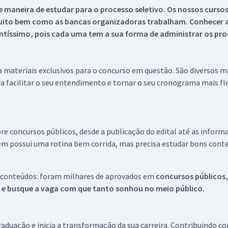
 maneira de estudar para o processo seletivo. Os nossos curso
uito bem como as bancas organizadoras trabalham. Conhecer a
tíssimo, pois cada uma tem a sua forma de administrar os proc
 a materiais exclusivos para o concurso em questão. São diversos 
a facilitar o seu entendimento e tornar o seu cronograma mais fle
re concursos públicos, desde a publicação do edital até as inform
em possui uma rotina bem corrida, mas precisa estudar bons conte
 conteúdos: foram milhares de aprovados em
concursos públicos,
s e busque a vaga com que tanto sonhou no meio público.
aduação e inicia a transformação da sua carreira. Contribuindo c