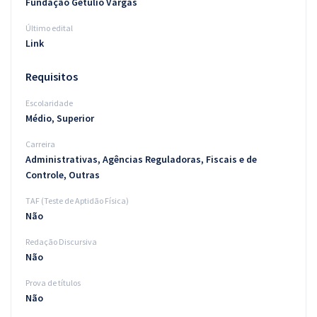
Fundação Getúlio Vargas
Último edital
Link
Requisitos
Escolaridade
Médio, Superior
Carreira
Administrativas, Agências Reguladoras, Fiscais e de
Controle, Outras
TAF (Teste de Aptidão Física)
Não
Redação Discursiva
Não
Prova de títulos
Não