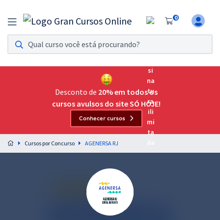
0
Assinatura Ilimitada 11
Acesso a todos os cursos. Teste grátis por 7 dias!
Assinatura OAB Até Passar
Acesso ilimitado a toda preparação para o Exame da
Desconto de
20% em todos os
Ordem, até você passar!
cursos avulsos do site SÓ HOJE!
Conhecer cursos
Residências Multiprofissionais
Preparação completa e intensiva para as principais
Cursos por Concurso
AGENERSA RJ
residências em saúde do Brasil
Concursos
Assinatura Ilimitada
Cursos 20% OFF