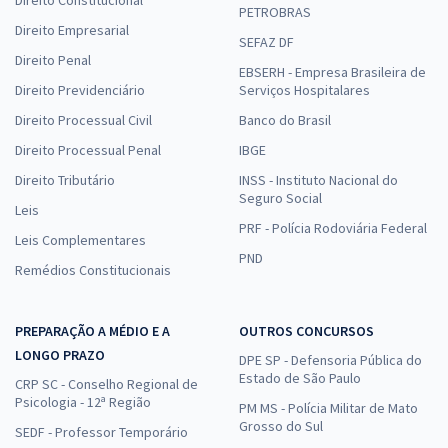
Direito Constitucional
PETROBRAS
Direito Empresarial
SEFAZ DF
Direito Penal
EBSERH - Empresa Brasileira de
Direito Previdenciário
Serviços Hospitalares
Direito Processual Civil
Banco do Brasil
Direito Processual Penal
IBGE
Direito Tributário
INSS - Instituto Nacional do
Seguro Social
Leis
PRF - Polícia Rodoviária Federal
Leis Complementares
PND
Remédios Constitucionais
PREPARAÇÃO A MÉDIO E A
OUTROS CONCURSOS
LONGO PRAZO
DPE SP - Defensoria Pública do
Estado de São Paulo
CRP SC - Conselho Regional de
Psicologia - 12ª Região
PM MS - Polícia Militar de Mato
Grosso do Sul
SEDF - Professor Temporário