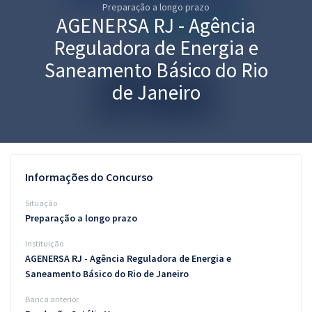
Preparação a longo prazo
Pós
AGENERSA RJ - Agência
Graduação
Reguladora de Energia e
Saneamento Básico do Rio
OAB
de Janeiro
Mentorias
Questões grátis
Conteúdo gratuito
Informações do Concurso
Blog
Situação
Preparação a longo prazo
Aprovados
Instituição
AGENERSA RJ - Agência Reguladora de Energia e
Atendimento
Saneamento Básico do Rio de Janeiro
Banca anterior