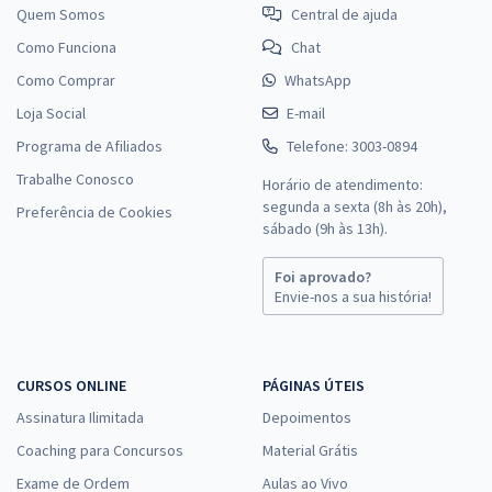
Quem Somos
Central de ajuda
Como Funciona
Chat
Como Comprar
WhatsApp
Loja Social
E-mail
Programa de Afiliados
Telefone: 3003-0894
Trabalhe Conosco
Horário de atendimento:
segunda a sexta (8h às 20h),
Preferência de Cookies
sábado (9h às 13h).
Foi aprovado?
Envie-nos a sua história!
CURSOS ONLINE
PÁGINAS ÚTEIS
Assinatura Ilimitada
Depoimentos
Coaching para Concursos
Material Grátis
Exame de Ordem
Aulas ao Vivo