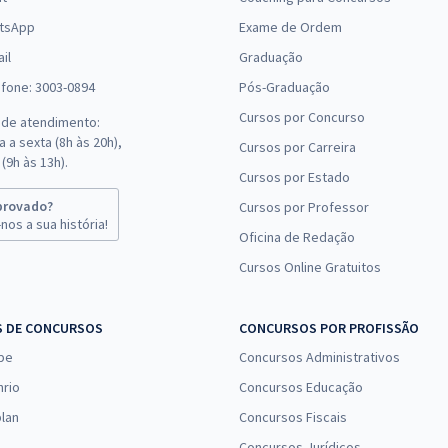
tsApp
Exame de Ordem
il
Graduação
efone: 3003-0894
Pós-Graduação
Cursos por Concurso
 de atendimento:
 a sexta (8h às 20h),
Cursos por Carreira
(9h às 13h).
Cursos por Estado
provado?
Cursos por Professor
nos a sua história!
Oficina de Redação
Cursos Online Gratuitos
S DE CONCURSOS
CONCURSOS POR PROFISSÃO
pe
Concursos Administrativos
nrio
Concursos Educação
lan
Concursos Fiscais
Concursos Jurídicos