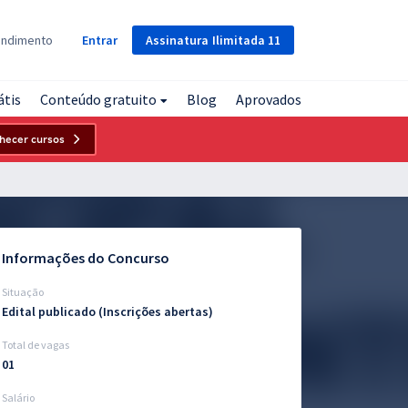
Assinatura
Ilimitada
11
endimento
Entrar
átis
Conteúdo gratuito
Blog
Aprovados
hecer cursos
Informações do Concurso
Situação
Edital publicado (Inscrições abertas)
Total de vagas
01
Salário