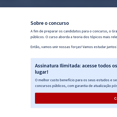
Pós
Graduação
Sobre o concurso
OAB
A fim de preparar os candidatos para o concurso, o G
públicos. O curso aborda a teoria dos tópicos mais rele
Mentorias
Então, vamos unir nossas forças! Vamos estudar juntos
Questões grátis
Assinatura Ilimitada: acesse todos o
Conteúdo gratuito
lugar!
Blog
O melhor custo benefício para os seus estudos e seu
Aprovados
concursos públicos, com garantia de atualização pós
C
Atendimento