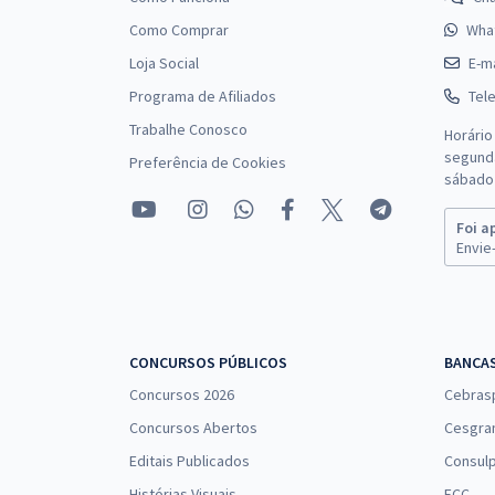
Como Comprar
Wha
Loja Social
E-ma
Programa de Afiliados
Tel
Trabalhe Conosco
Horário
segunda
Preferência de Cookies
sábado 
Foi a
Envie-
CONCURSOS PÚBLICOS
BANCA
Concursos 2026
Cebras
Concursos Abertos
Cesgra
Editais Publicados
Consulp
Histórias Visuais
FCC