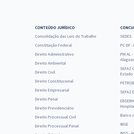
CONTEÚDO JURÍDICO
CONCU
Consolidação das Leis do Trabalho
SEDES
Constituição Federal
PC DF -
Direito Administrativo
PM AL - 
Alagoa
Direito Ambiental
SEFAZ C
Direito Civil
Estado
Direito Constitucional
PETRO
Direito Empresarial
SEFAZ 
Direito Penal
EBSERH 
Hospita
Direito Previdenciário
Banco d
Direito Processual Civil
IBGE
Direito Processual Penal
INSS - 