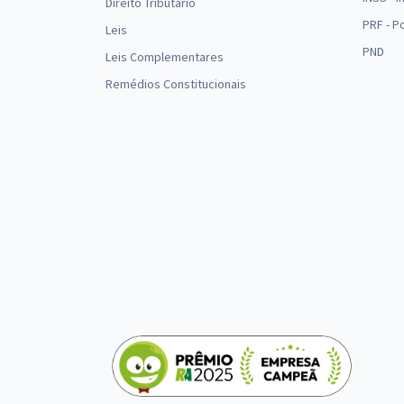
Direito Tributário
PRF - P
Leis
PND
Leis Complementares
Remédios Constitucionais