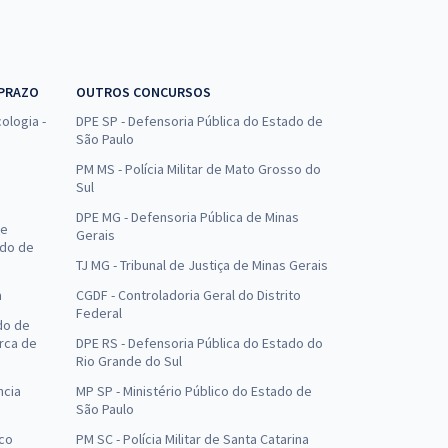
 PRAZO
OUTROS CONCURSOS
ologia -
DPE SP - Defensoria Pública do Estado de
São Paulo
PM MS - Polícia Militar de Mato Grosso do
Sul
DPE MG - Defensoria Pública de Minas
de
Gerais
ado de
TJ MG - Tribunal de Justiça de Minas Gerais
a
CGDF - Controladoria Geral do Distrito
Federal
do de
arca de
DPE RS - Defensoria Pública do Estado do
Rio Grande do Sul
ncia
MP SP - Ministério Público do Estado de
São Paulo
uco
PM SC - Polícia Militar de Santa Catarina