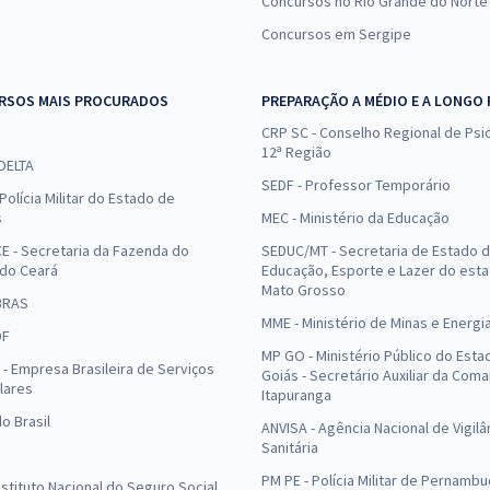
Concursos no Rio Grande do Norte
Concursos em Sergipe
RSOS MAIS PROCURADOS
PREPARAÇÃO A MÉDIO E A LONGO
CRP SC - Conselho Regional de Psic
12ª Região
 DELTA
SEDF - Professor Temporário
Polícia Militar do Estado de
s
MEC - Ministério da Educação
E - Secretaria da Fazenda do
SEDUC/MT - Secretaria de Estado 
 do Ceará
Educação, Esporte e Lazer do est
Mato Grosso
BRAS
MME - Ministério de Minas e Energi
DF
MP GO - Ministério Público do Esta
- Empresa Brasileira de Serviços
Goiás - Secretário Auxiliar da Com
lares
Itapuranga
o Brasil
ANVISA - Agência Nacional de Vigilâ
Sanitária
PM PE - Polícia Militar de Pernamb
Instituto Nacional do Seguro Social