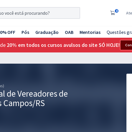
0
At
20% OFF
Pós
Graduação
OAB
Mentorias
Questões gr
 de
20% em todos os cursos avulsos do site SÓ HOJE!
Con
as)
l de Vereadores de
os Campos/RS