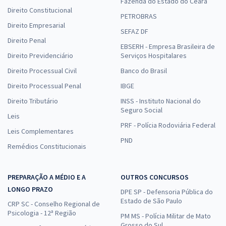
Fazenda do Estado do Ceará
Direito Constitucional
PETROBRAS
Direito Empresarial
SEFAZ DF
Direito Penal
EBSERH - Empresa Brasileira de
Direito Previdenciário
Serviços Hospitalares
Direito Processual Civil
Banco do Brasil
Direito Processual Penal
IBGE
Direito Tributário
INSS - Instituto Nacional do
Seguro Social
Leis
PRF - Polícia Rodoviária Federal
Leis Complementares
PND
Remédios Constitucionais
PREPARAÇÃO A MÉDIO E A
OUTROS CONCURSOS
LONGO PRAZO
DPE SP - Defensoria Pública do
Estado de São Paulo
CRP SC - Conselho Regional de
Psicologia - 12ª Região
PM MS - Polícia Militar de Mato
Grosso do Sul