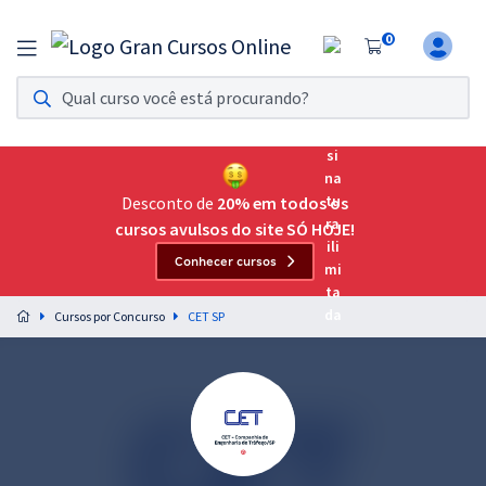
0
Assinatura Ilimitada 11
Acesso a todos os cursos. Teste grátis por 7 dias!
Assinatura OAB Até Passar
Acesso ilimitado a toda preparação para o Exame da
Desconto de
20% em todos os
Ordem, até você passar!
cursos avulsos do site SÓ HOJE!
Conhecer cursos
Residências Multiprofissionais
Preparação completa e intensiva para as principais
Cursos por Concurso
CET SP
residências em saúde do Brasil
Concursos
Assinatura Ilimitada
Cursos 20% OFF