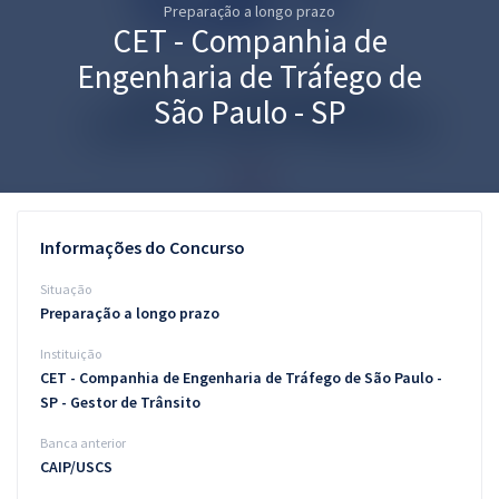
Preparação a longo prazo
Pós
CET - Companhia de
Graduação
Engenharia de Tráfego de
São Paulo - SP
OAB
Mentorias
Questões grátis
Informações do Concurso
Conteúdo gratuito
Situação
Preparação a longo prazo
Blog
Instituição
Aprovados
CET - Companhia de Engenharia de Tráfego de São Paulo -
SP - Gestor de Trânsito
Atendimento
Banca anterior
CAIP/USCS