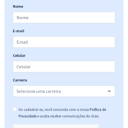
Nome
CREF ES - Conselho Regional de Educação Física da 22ª Região -
Conhecimentos Básicos para os Cargos de Nível Superior
E-mail
R$ 271,84
à vista
22,65
R$
ou 12x de
Economize R$ 67,96 (-20%)
Celular
Comprar
Carreira
Ao cadastrar-se, você concorda com a nossa
Política de
.
Privacidade
e aceita receber comunicações do Gran