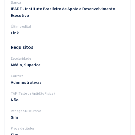
Banca
IBADE - Instituto Brasileiro de Apoio e Desenvolvimento
Executivo
Último edital
Link
Requisitos
Escolaridade
Médio, Superior
Carreira
Administrativas
TAF (Teste de Aptidão Física)
Não
Redação Discursiva
Sim
Prova de títulos
Sim