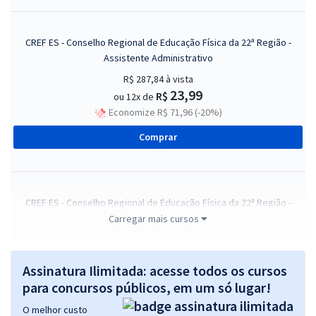
CREF ES - Conselho Regional de Educação Física da 22ª Região -
Assistente Administrativo
R$ 287,84
à vista
23,99
R$
ou 12x de
Economize R$ 71,96 (-20%)
Comprar
CREF ES - Conselho Regional de Educação Física da 22ª Região -
Conhecimentos Específicos para Assistente Administrativo
Carregar mais cursos
R$ 247,84
à vista
20,65
R$
ou 12x de
Assinatura Ilimitada: acesse todos os cursos
Economize R$ 61,96 (-20%)
para concursos públicos, em um só lugar!
Comprar
O melhor custo