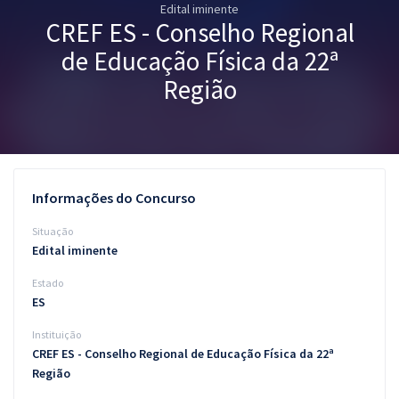
Edital iminente
Pós
CREF ES - Conselho Regional
Graduação
de Educação Física da 22ª
Região
OAB
Mentorias
Questões grátis
Informações do Concurso
Conteúdo gratuito
Situação
Edital iminente
Blog
Estado
Aprovados
ES
Instituição
Atendimento
CREF ES - Conselho Regional de Educação Física da 22ª
Região