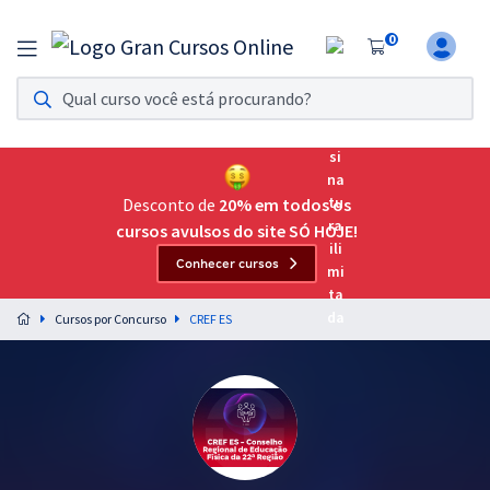
0
Assinatura Ilimitada 11
Acesso a todos os cursos. Teste grátis por 7 dias!
Assinatura OAB Até Passar
Acesso ilimitado a toda preparação para o Exame da
Desconto de
20% em todos os
Ordem, até você passar!
cursos avulsos do site SÓ HOJE!
Conhecer cursos
Residências Multiprofissionais
Preparação completa e intensiva para as principais
Cursos por Concurso
CREF ES
residências em saúde do Brasil
Concursos
Assinatura Ilimitada
Cursos 20% OFF