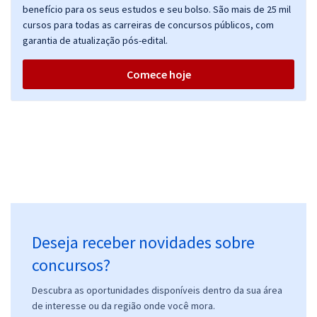
benefício para os seus estudos e seu bolso. São mais de 25 mil
cursos para todas as carreiras de concursos públicos, com
garantia de atualização pós-edital.
CREF ES - Conselho Regional de Educação Física da 22ª Região -
Agente de Fiscal de Postura
Comece hoje
R$ 311,84
à vista
25,99
R$
ou 12x de
Economize R$ 77,96 (-20%)
Comprar
CREF ES - Conselho Regional de Educação Física da 22ª Região -
Conhecimentos Específicos para Agente de Fiscal de Postura
Deseja receber novidades sobre
R$ 271,84
à vista
22,65
concursos?
R$
ou 12x de
Economize R$ 67,96 (-20%)
Descubra as oportunidades disponíveis dentro da sua área
Comprar
de interesse ou da região onde você mora.