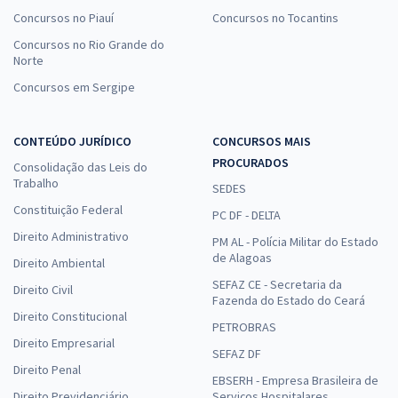
Concursos no Piauí
Concursos no Tocantins
Concursos no Rio Grande do
Norte
Concursos em Sergipe
CONTEÚDO JURÍDICO
CONCURSOS MAIS
PROCURADOS
Consolidação das Leis do
Trabalho
SEDES
Constituição Federal
PC DF - DELTA
Direito Administrativo
PM AL - Polícia Militar do Estado
de Alagoas
Direito Ambiental
SEFAZ CE - Secretaria da
Direito Civil
Fazenda do Estado do Ceará
Direito Constitucional
PETROBRAS
Direito Empresarial
SEFAZ DF
Direito Penal
EBSERH - Empresa Brasileira de
Direito Previdenciário
Serviços Hospitalares