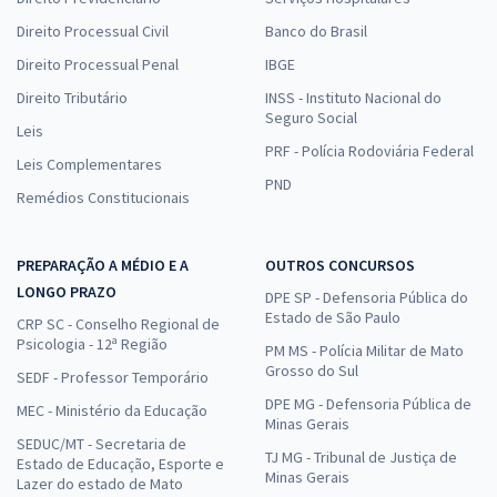
Direito Processual Civil
Banco do Brasil
Direito Processual Penal
IBGE
Direito Tributário
INSS - Instituto Nacional do
Seguro Social
Leis
PRF - Polícia Rodoviária Federal
Leis Complementares
PND
Remédios Constitucionais
PREPARAÇÃO A MÉDIO E A
OUTROS CONCURSOS
LONGO PRAZO
DPE SP - Defensoria Pública do
Estado de São Paulo
CRP SC - Conselho Regional de
Psicologia - 12ª Região
PM MS - Polícia Militar de Mato
Grosso do Sul
SEDF - Professor Temporário
DPE MG - Defensoria Pública de
MEC - Ministério da Educação
Minas Gerais
SEDUC/MT - Secretaria de
TJ MG - Tribunal de Justiça de
Estado de Educação, Esporte e
Minas Gerais
Lazer do estado de Mato