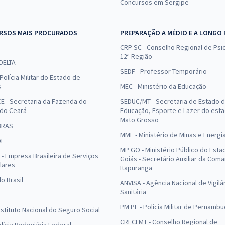
Concursos em Sergipe
RSOS MAIS PROCURADOS
PREPARAÇÃO A MÉDIO E A LONGO
CRP SC - Conselho Regional de Psic
12ª Região
 DELTA
SEDF - Professor Temporário
Polícia Militar do Estado de
s
MEC - Ministério da Educação
E - Secretaria da Fazenda do
SEDUC/MT - Secretaria de Estado 
 do Ceará
Educação, Esporte e Lazer do est
Mato Grosso
BRAS
MME - Ministério de Minas e Energi
DF
MP GO - Ministério Público do Esta
- Empresa Brasileira de Serviços
Goiás - Secretário Auxiliar da Com
lares
Itapuranga
o Brasil
ANVISA - Agência Nacional de Vigilâ
Sanitária
PM PE - Polícia Militar de Pernamb
Instituto Nacional do Seguro Social
CRECI MT - Conselho Regional de