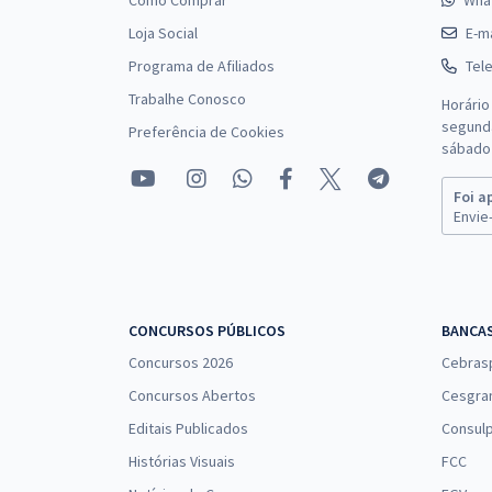
Como Comprar
Wha
Loja Social
E-ma
Programa de Afiliados
Tel
Trabalhe Conosco
Horário
segunda
Preferência de Cookies
sábado 
Foi a
Envie-
CONCURSOS PÚBLICOS
BANCA
Concursos 2026
Cebras
Concursos Abertos
Cesgra
Editais Publicados
Consulp
Histórias Visuais
FCC