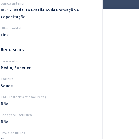
Banca anterior
IBFC - Instituto Brasileiro de Formação e
Capacitação
Último edital
Link
Requisitos
Escolaridade
Médio, Superior
Carreira
Saúde
TAF (Teste de Aptidão Física)
Não
Redação Discursiva
Não
Prova de títulos