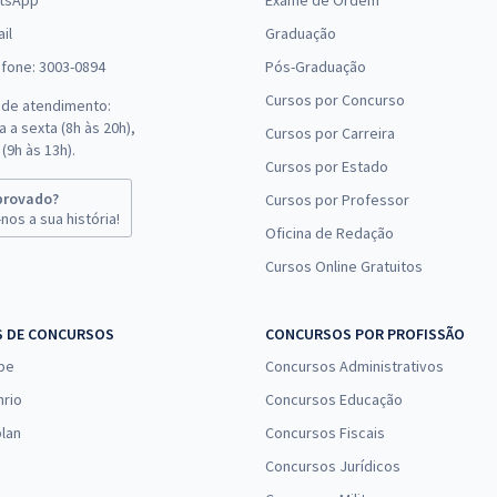
tsApp
Exame de Ordem
il
Graduação
efone: 3003-0894
Pós-Graduação
Cursos por Concurso
 de atendimento:
 a sexta (8h às 20h),
Cursos por Carreira
(9h às 13h).
Cursos por Estado
provado?
Cursos por Professor
nos a sua história!
Oficina de Redação
Cursos Online Gratuitos
S DE CONCURSOS
CONCURSOS POR PROFISSÃO
pe
Concursos Administrativos
nrio
Concursos Educação
lan
Concursos Fiscais
Concursos Jurídicos