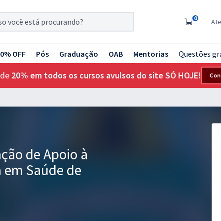
0
At
20% OFF
Pós
Graduação
OAB
Mentorias
Questões gr
 de
20% em todos os cursos avulsos do site SÓ HOJE!
Con
ção de Apoio à
a em Saúde de