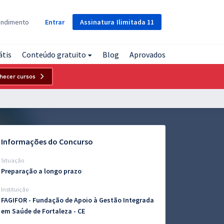
Assinatura
Ilimitada
11
endimento
Entrar
átis
Conteúdo gratuito
Blog
Aprovados
hecer cursos
Informações do Concurso
Situação
Preparação a longo prazo
Instituição
FAGIFOR - Fundação de Apoio à Gestão Integrada
em Saúde de Fortaleza - CE