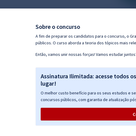
Pós
Graduação
Sobre o concurso
OAB
A fim de preparar os candidatos para o concurso, o G
públicos. O curso aborda a teoria dos tópicos mais rele
Mentorias
Então, vamos unir nossas forças! Vamos estudar juntos
Questões grátis
Assinatura Ilimitada: acesse todos o
Conteúdo gratuito
lugar!
Blog
O melhor custo benefício para os seus estudos e seu
Aprovados
concursos públicos, com garantia de atualização pós
C
Atendimento