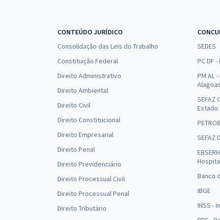
CONTEÚDO JURÍDICO
CONCU
Consolidação das Leis do Trabalho
SEDES
Constituição Federal
PC DF -
Direito Administrativo
PM AL - 
Alagoa
Direito Ambiental
SEFAZ C
Direito Civil
Estado
Direito Constitucional
PETRO
Direito Empresarial
SEFAZ 
Direito Penal
EBSERH 
Hospita
Direito Previdenciário
Banco d
Direito Processual Civil
IBGE
Direito Processual Penal
INSS - 
Direito Tributário