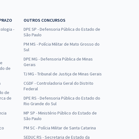
 PRAZO
OUTROS CONCURSOS
ologia -
DPE SP - Defensoria Pública do Estado de
São Paulo
PM MS - Polícia Militar de Mato Grosso do
Sul
DPE MG - Defensoria Pública de Minas
de
Gerais
ado de
TJ MG - Tribunal de Justiça de Minas Gerais
a
CGDF - Controladoria Geral do Distrito
Federal
do de
arca de
DPE RS - Defensoria Pública do Estado do
Rio Grande do Sul
ncia
MP SP - Ministério Público do Estado de
São Paulo
uco
PM SC - Polícia Militar de Santa Catarina
SEDUC RS - Secretaria de Estado da