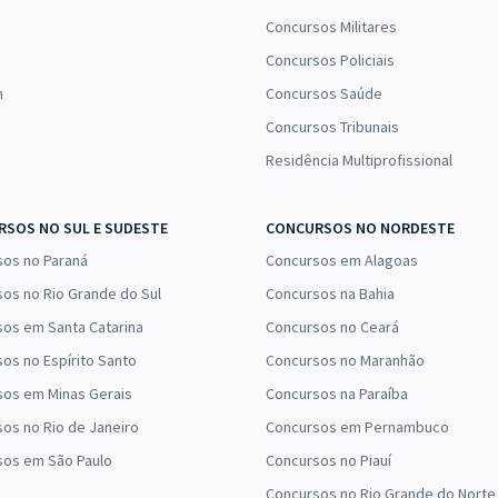
Concursos Militares
Concursos Policiais
n
Concursos Saúde
Concursos Tribunais
Residência Multiprofissional
SOS NO SUL E SUDESTE
CONCURSOS NO NORDESTE
sos no Paraná
Concursos em Alagoas
os no Rio Grande do Sul
Concursos na Bahia
os em Santa Catarina
Concursos no Ceará
os no Espírito Santo
Concursos no Maranhão
sos em Minas Gerais
Concursos na Paraíba
os no Rio de Janeiro
Concursos em Pernambuco
sos em São Paulo
Concursos no Piauí
Concursos no Rio Grande do Norte