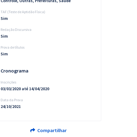
Controle, Outras, Prefeituras, Saúde
TAF (Teste de Aptidão Física)
Sim
Redação Discursiva
Sim
Prova de títulos
Sim
Cronograma
Inscrições
03/03/2020 até 14/04/2020
Data da Prova
24/10/2021
Compartilhar