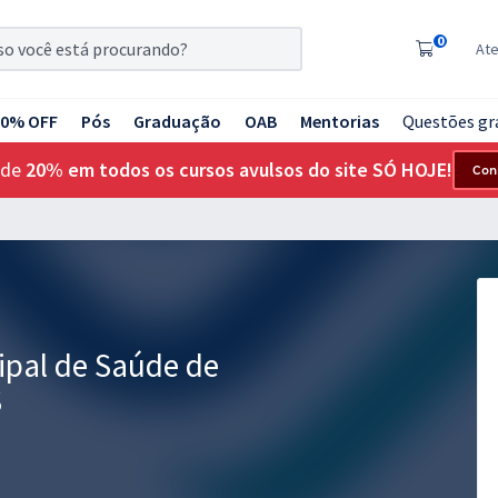
0
At
20% OFF
Pós
Graduação
OAB
Mentorias
Questões gr
 de
20% em todos os cursos avulsos do site SÓ HOJE!
Con
pal de Saúde de
S