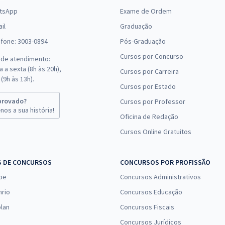
tsApp
Exame de Ordem
il
Graduação
efone: 3003-0894
Pós-Graduação
Cursos por Concurso
 de atendimento:
 a sexta (8h às 20h),
Cursos por Carreira
(9h às 13h).
Cursos por Estado
provado?
Cursos por Professor
nos a sua história!
Oficina de Redação
Cursos Online Gratuitos
S DE CONCURSOS
CONCURSOS POR PROFISSÃO
pe
Concursos Administrativos
nrio
Concursos Educação
lan
Concursos Fiscais
Concursos Jurídicos