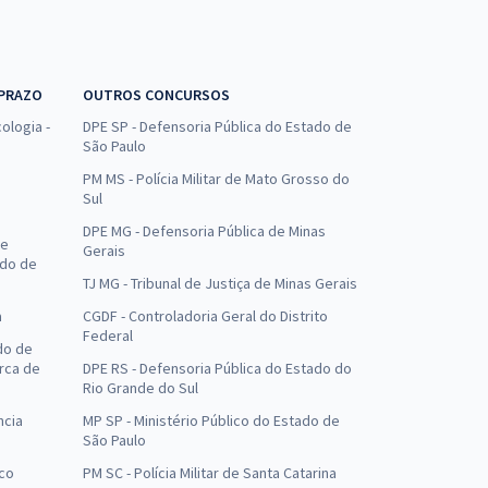
 PRAZO
OUTROS CONCURSOS
ologia -
DPE SP - Defensoria Pública do Estado de
São Paulo
PM MS - Polícia Militar de Mato Grosso do
Sul
DPE MG - Defensoria Pública de Minas
de
Gerais
ado de
TJ MG - Tribunal de Justiça de Minas Gerais
a
CGDF - Controladoria Geral do Distrito
Federal
do de
arca de
DPE RS - Defensoria Pública do Estado do
Rio Grande do Sul
ncia
MP SP - Ministério Público do Estado de
São Paulo
uco
PM SC - Polícia Militar de Santa Catarina