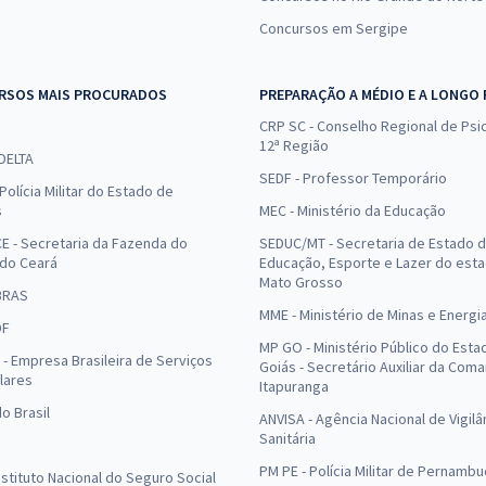
Concursos em Sergipe
RSOS MAIS PROCURADOS
PREPARAÇÃO A MÉDIO E A LONGO
CRP SC - Conselho Regional de Psic
12ª Região
 DELTA
SEDF - Professor Temporário
Polícia Militar do Estado de
s
MEC - Ministério da Educação
E - Secretaria da Fazenda do
SEDUC/MT - Secretaria de Estado 
 do Ceará
Educação, Esporte e Lazer do est
Mato Grosso
BRAS
MME - Ministério de Minas e Energi
DF
MP GO - Ministério Público do Esta
- Empresa Brasileira de Serviços
Goiás - Secretário Auxiliar da Com
lares
Itapuranga
o Brasil
ANVISA - Agência Nacional de Vigilâ
Sanitária
PM PE - Polícia Militar de Pernamb
Instituto Nacional do Seguro Social