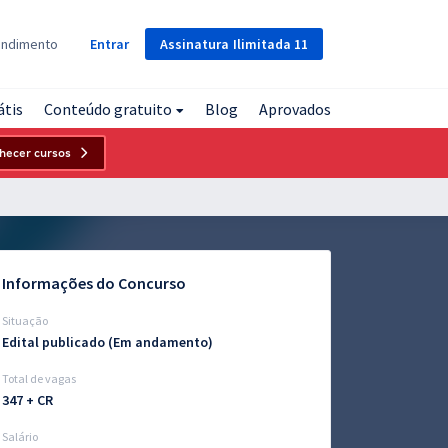
Assinatura
Ilimitada
11
endimento
Entrar
átis
Conteúdo gratuito
Blog
Aprovados
hecer cursos
Informações do Concurso
Situação
Edital publicado (Em andamento)
Total de vagas
347 + CR
Salário