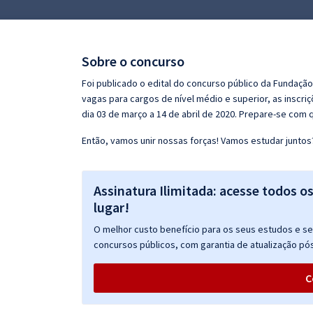
Pós
Graduação
Sobre o concurso
OAB
Foi publicado o edital do concurso público da Fundaçã
vagas para cargos de nível médio e superior, as inscri
Mentorias
dia 03 de março a 14 de abril de 2020. Prepare-se com
Então, vamos unir nossas forças! Vamos estudar juntos
Questões grátis
Conteúdo gratuito
Assinatura Ilimitada: acesse todos o
Blog
lugar!
Aprovados
O melhor custo benefício para os seus estudos e seu
concursos públicos, com garantia de atualização pós
Atendimento
C