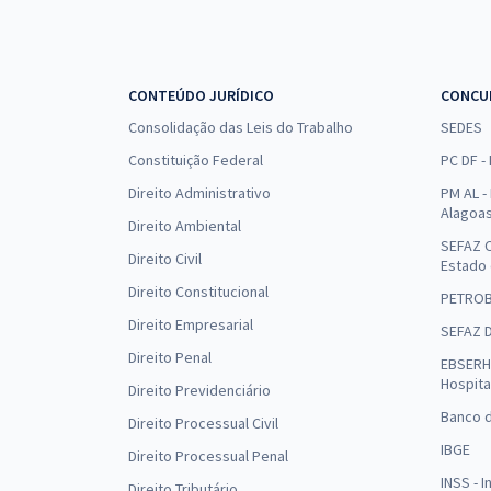
CONTEÚDO JURÍDICO
CONCU
Consolidação das Leis do Trabalho
SEDES
Constituição Federal
PC DF -
Direito Administrativo
PM AL - 
Alagoa
Direito Ambiental
SEFAZ C
Direito Civil
Estado
Direito Constitucional
PETRO
Direito Empresarial
SEFAZ 
Direito Penal
EBSERH 
Hospita
Direito Previdenciário
Banco d
Direito Processual Civil
IBGE
Direito Processual Penal
INSS - 
Direito Tributário