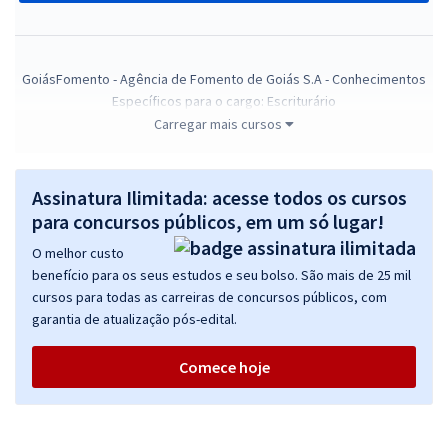
GoiásFomento - Agência de Fomento de Goiás S.A - Conhecimentos
Específicos para o cargo: Escriturário
Carregar mais cursos
R$ 375,84
à vista
31,32
R$
ou 12x de
Economize R$ 93,96 (-20%)
Assinatura Ilimitada: acesse todos os cursos
Comprar
para concursos públicos, em um só lugar!
O melhor custo
benefício para os seus estudos e seu bolso. São mais de 25 mil
cursos para todas as carreiras de concursos públicos, com
GoiásFomento - Agência de Fomento de Goiás S.A - Analista de
garantia de atualização pós-edital.
Desenvolvimento – Contador
R$ 391,92
à vista
Comece hoje
32,66
R$
ou 12x de
Economize R$ 97,98 (-20%)
Comprar