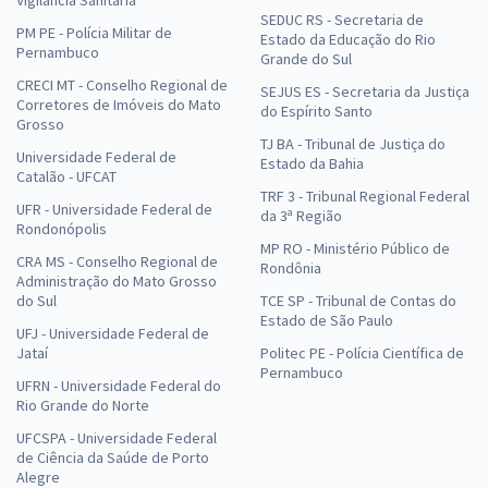
Vigilância Sanitária
SEDUC RS - Secretaria de
PM PE - Polícia Militar de
Estado da Educação do Rio
Pernambuco
Grande do Sul
CRECI MT - Conselho Regional de
SEJUS ES - Secretaria da Justiça
Corretores de Imóveis do Mato
do Espírito Santo
Grosso
TJ BA - Tribunal de Justiça do
Universidade Federal de
Estado da Bahia
Catalão - UFCAT
TRF 3 - Tribunal Regional Federal
UFR - Universidade Federal de
da 3ª Região
Rondonópolis
MP RO - Ministério Público de
CRA MS - Conselho Regional de
Rondônia
Administração do Mato Grosso
do Sul
TCE SP - Tribunal de Contas do
Estado de São Paulo
UFJ - Universidade Federal de
Jataí
Politec PE - Polícia Científica de
Pernambuco
UFRN - Universidade Federal do
Rio Grande do Norte
UFCSPA - Universidade Federal
de Ciência da Saúde de Porto
Alegre