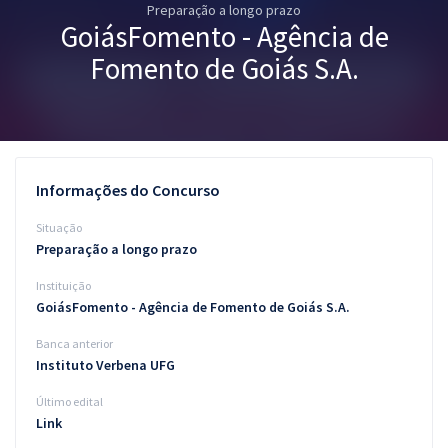
Preparação a longo prazo
Pós
GoiásFomento - Agência de
Graduação
Fomento de Goiás S.A.
OAB
Mentorias
Informações do Concurso
Questões grátis
Situação
Conteúdo gratuito
Preparação a longo prazo
Instituição
Blog
GoiásFomento - Agência de Fomento de Goiás S.A.
Aprovados
Banca anterior
Instituto Verbena UFG
Atendimento
Último edital
Link