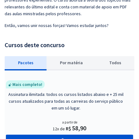
professores experientes. O curso aborda a teoria dos tópicos mais
relevantes do último edital e conta com material de apoio em PDF
das aulas ministradas pelos professores.
Então, vamos unir nossas forças! Vamos estudar juntos?
Cursos deste concurso
Pacotes
P
or matéria
Todos
Mais completo!
Assinatura ilimitada: todos os cursos listados abaixo e + 25 mil
cursos atualizados para todas as carreiras do serviço público
em um só lugar.
a partir de
58,90
R$
12x de