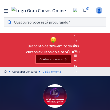
0
Assinatura Ilimitada 11
Acesso a todos os cursos. Teste grátis por 7 dias!
Assinatura OAB Até Passar
Acesso ilimitado a toda preparação para o Exame da
Desconto de
20% em todos os
Ordem, até você passar!
cursos avulsos do site SÓ HOJE!
Conhecer cursos
Residências Multiprofissionais
Preparação completa e intensiva para as principais
Cursos por Concurso
GoiásFomento
residências em saúde do Brasil
Concursos
Assinatura Ilimitada
Cursos 20% OFF