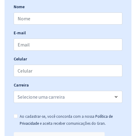
Comprar
Nome
Incra - Instituto Nacional de Colonização e Reforma Agrária -
E-mail
Conhecimentos Específicos para Analista Administrativo -
Habilitação: Contabilidade
R$ 279,92
à vista
23,33
R$
ou 12x de
Celular
Economize R$ 69,98 (-20%)
Comprar
Carreira
INCRA - Instituto Nacional de Colonização e Reforma Agrária -
Conhecimentos Gerais para Todos os Cargos (Módulo I e II)
Ao cadastrar-se, você concorda com a nossa
Política de
R$ 391,92
à vista
.
Privacidade
e aceita receber comunicações do Gran
32,66
R$
ou 12x de
Economize R$ 97,98 (-20%)