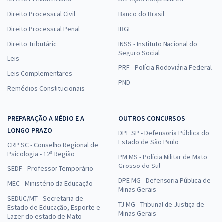
Direito Processual Civil
Banco do Brasil
Direito Processual Penal
IBGE
Direito Tributário
INSS - Instituto Nacional do
Seguro Social
Leis
PRF - Polícia Rodoviária Federal
Leis Complementares
PND
Remédios Constitucionais
PREPARAÇÃO A MÉDIO E A
OUTROS CONCURSOS
LONGO PRAZO
DPE SP - Defensoria Pública do
Estado de São Paulo
CRP SC - Conselho Regional de
Psicologia - 12ª Região
PM MS - Polícia Militar de Mato
Grosso do Sul
SEDF - Professor Temporário
DPE MG - Defensoria Pública de
MEC - Ministério da Educação
Minas Gerais
SEDUC/MT - Secretaria de
TJ MG - Tribunal de Justiça de
Estado de Educação, Esporte e
Minas Gerais
Lazer do estado de Mato