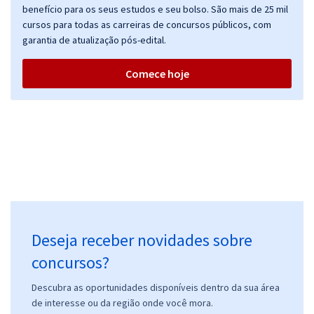
benefício para os seus estudos e seu bolso. São mais de 25 mil
cursos para todas as carreiras de concursos públicos, com
garantia de atualização pós-edital.
INCRA - Instituto Nacional de Colonização e Reforma Agrária -
Comece hoje
Conhecimentos Gerais para Todos os Cargos (Módulo II)
R$ 239,92
à vista
19,99
R$
ou 12x de
Economize R$ 59,98 (-20%)
Comprar
Incra - Instituto Nacional de Colonização e Reforma Agrária - Analista
Deseja receber novidades sobre
Administrativo - Habilitação: Contabilidade
R$ 479,92
à vista
concursos?
39,99
R$
ou 12x de
Descubra as oportunidades disponíveis dentro da sua área
Economize R$ 119,98 (-20%)
de interesse ou da região onde você mora.