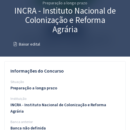
Preparação a longo prazo
Pós
INCRA - Instituto Nacional de
Graduação
Colonização e Reforma
Agrária
OAB
Baixar edital
Mentorias
Questões grátis
Informações do Concurso
Conteúdo gratuito
Situação
Blog
Preparação a longo prazo
Aprovados
Instituição
INCRA - Instituto Nacional de Colonização e Reforma
Atendimento
Agrária
Banca anterior
Banca não definida