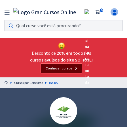
0
Assinatura Ilimitada 11
Acesso a todos os cursos. Teste grátis por 7 dias!
Assinatura OAB Até Passar
Acesso ilimitado a toda preparação para o Exame da
Desconto de
20% em todos os
Ordem, até você passar!
cursos avulsos do site SÓ HOJE!
Conhecer cursos
Residências Multiprofissionais
Preparação completa e intensiva para as principais
Cursos por Concurso
INCRA
residências em saúde do Brasil
Concursos
Assinatura Ilimitada
Cursos 20% OFF