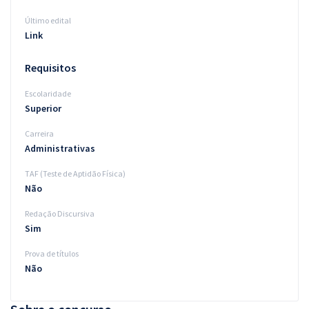
Último edital
Link
Requisitos
Escolaridade
Superior
Carreira
Administrativas
TAF (Teste de Aptidão Física)
Não
Redação Discursiva
Sim
Prova de títulos
Não