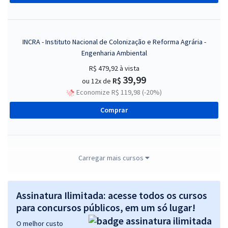
INCRA - Instituto Nacional de Colonização e Reforma Agrária -
Engenharia Ambiental
R$ 479,92
à vista
39,99
R$
ou 12x de
Economize R$ 119,98 (-20%)
Comprar
INCRA - Instituto Nacional de Colonização e Reforma Agrária -
Carregar mais cursos
Conhecimentos Gerais para Todos os Cargos (Módulo I)
R$ 311,92
à vista
Assinatura Ilimitada: acesse todos os cursos
25,99
R$
ou 12x de
para concursos públicos, em um só lugar!
Economize R$ 77,98 (-20%)
O melhor custo
Comprar