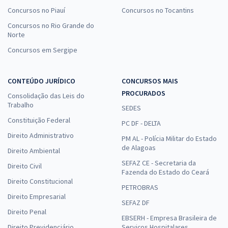
Concursos no Piauí
Concursos no Tocantins
Concursos no Rio Grande do
Norte
Concursos em Sergipe
CONTEÚDO JURÍDICO
CONCURSOS MAIS
PROCURADOS
Consolidação das Leis do
Trabalho
SEDES
Constituição Federal
PC DF - DELTA
Direito Administrativo
PM AL - Polícia Militar do Estado
de Alagoas
Direito Ambiental
SEFAZ CE - Secretaria da
Direito Civil
Fazenda do Estado do Ceará
Direito Constitucional
PETROBRAS
Direito Empresarial
SEFAZ DF
Direito Penal
EBSERH - Empresa Brasileira de
Direito Previdenciário
Serviços Hospitalares