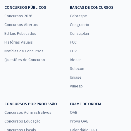
CONCURSOS PÚBLICOS
BANCAS DE CONCURSOS
Concursos 2026
Cebraspe
Concursos Abertos
Cesgranrio
Editais Publicados
Consulplan
Histórias Visuais
FCC
Notícias de Concursos
FGV
Questões de Concurso
Idecan
Selecon
Uniase
Vunesp
CONCURSOS POR PROFISSÃO
EXAME DE ORDEM
Concursos Administrativos
OAB
Concursos Educação
Prova OAB
Concursos Fiscais
Calendário OAB