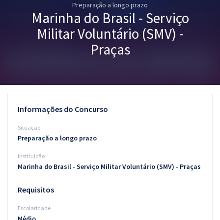
Preparação a longo prazo
Pós
Marinha do Brasil - Serviço
Graduação
Militar Voluntário (SMV) -
Praças
OAB
Mentorias
Questões grátis
Informações do Concurso
Conteúdo gratuito
Situação
Preparação a longo prazo
Blog
Instituição
Aprovados
Marinha do Brasil - Serviço Militar Voluntário (SMV) - Praças
Atendimento
Requisitos
Escolaridade
Médio