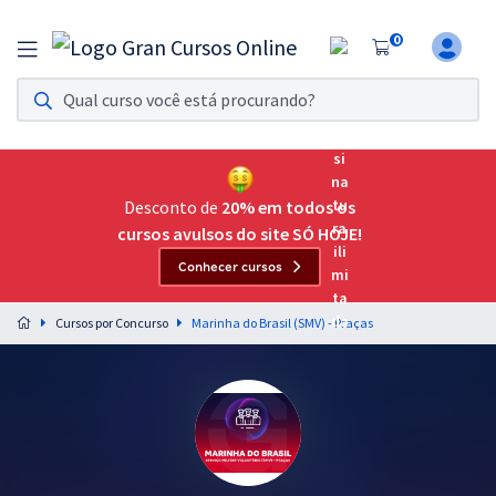
0
Assinatura Ilimitada 11
Acesso a todos os cursos. Teste grátis por 7 dias!
Assinatura OAB Até Passar
Acesso ilimitado a toda preparação para o Exame da
Desconto de
20% em todos os
Ordem, até você passar!
cursos avulsos do site SÓ HOJE!
Conhecer cursos
Residências Multiprofissionais
Preparação completa e intensiva para as principais
Cursos por Concurso
Marinha do Brasil (SMV) - Praças
residências em saúde do Brasil
Concursos
Assinatura Ilimitada
Cursos 20% OFF