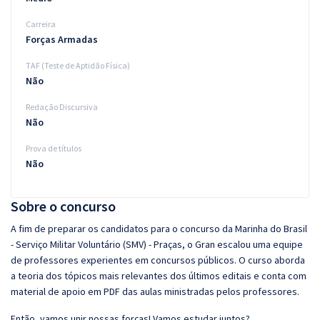
Carreira
Forças Armadas
TAF (Teste de Aptidão Física)
Não
Redação Discursiva
Não
Prova de títulos
Não
Sobre o concurso
A fim de preparar os candidatos para o concurso da Marinha do Brasil
- Serviço Militar Voluntário (SMV) - Praças, o Gran escalou uma equipe
de professores experientes em concursos públicos. O curso aborda
a teoria dos tópicos mais relevantes dos últimos editais e conta com
material de apoio em PDF das aulas ministradas pelos professores.
Então, vamos unir nossas forças! Vamos estudar juntos?