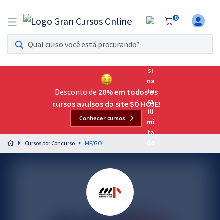
0
Assinatura Ilimitada 11
Acesso a todos os cursos. Teste grátis por 7 dias!
Assinatura OAB Até Passar
Acesso ilimitado a toda preparação para o Exame da
Desconto de
20% em todos os
Ordem, até você passar!
cursos avulsos do site SÓ HOJE!
Conhecer cursos
Residências Multiprofissionais
Preparação completa e intensiva para as principais
Cursos por Concurso
MP/GO
residências em saúde do Brasil
Concursos
Assinatura Ilimitada
Cursos 20% OFF