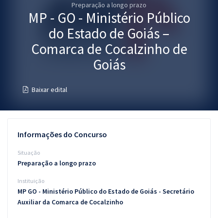
Preparação a longo prazo
Pós
MP - GO - Ministério Público
Graduação
do Estado de Goiás –
Comarca de Cocalzinho de
OAB
Goiás
Mentorias
Baixar edital
Questões grátis
Conteúdo gratuito
Informações do Concurso
Blog
Situação
Aprovados
Preparação a longo prazo
Instituição
Atendimento
MP GO - Ministério Público do Estado de Goiás - Secretário
Auxiliar da Comarca de Cocalzinho