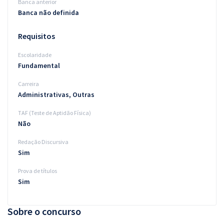
Banca anterior
Banca não definida
Requisitos
Escolaridade
Fundamental
Carreira
Administrativas, Outras
TAF (Teste de Aptidão Física)
Não
Redação Discursiva
Sim
Prova de títulos
Sim
Sobre o concurso