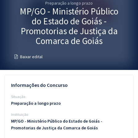
Preparação a longo prazo
Pós
MP/GO - Ministério Público
Graduação
do Estado de Goiás -
Promotorias de Justiça da
OAB
Comarca de Goiás
Mentorias
Baixar edital
Questões grátis
Conteúdo gratuito
Informações do Concurso
Blog
Situação
Aprovados
Preparação a longo prazo
Instituição
Atendimento
MP/GO - Ministério Público do Estado de Goiás -
Promotorias de Justiça da Comarca de Goiás