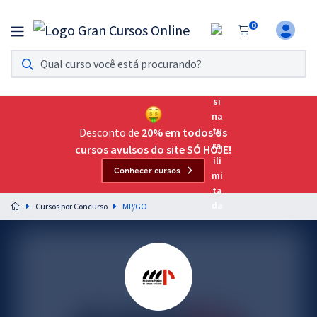
0
Assinatura Ilimitada 11
Acesso a todos os cursos. Teste grátis por 7 dias!
Assinatura OAB Até Passar
Acesso ilimitado a toda preparação para o Exame da
Desconto de
20% em todos os
Ordem, até você passar!
cursos avulsos do site SÓ HOJE!
Conhecer cursos
Residências Multiprofissionais
Preparação completa e intensiva para as principais
Cursos por Concurso
MP/GO
residências em saúde do Brasil
Concursos
Assinatura Ilimitada
Cursos 20% OFF