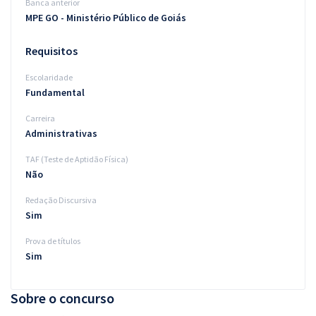
Banca anterior
MPE GO - Ministério Público de Goiás
Requisitos
Escolaridade
Fundamental
Carreira
Administrativas
TAF (Teste de Aptidão Física)
Não
Redação Discursiva
Sim
Prova de títulos
Sim
Sobre o concurso