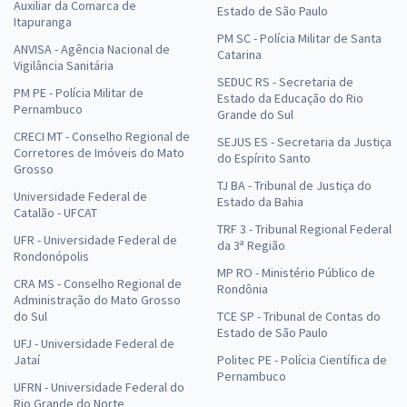
Auxiliar da Comarca de
Estado de São Paulo
Itapuranga
PM SC - Polícia Militar de Santa
ANVISA - Agência Nacional de
Catarina
Vigilância Sanitária
SEDUC RS - Secretaria de
PM PE - Polícia Militar de
Estado da Educação do Rio
Pernambuco
Grande do Sul
CRECI MT - Conselho Regional de
SEJUS ES - Secretaria da Justiça
Corretores de Imóveis do Mato
do Espírito Santo
Grosso
TJ BA - Tribunal de Justiça do
Universidade Federal de
Estado da Bahia
Catalão - UFCAT
TRF 3 - Tribunal Regional Federal
UFR - Universidade Federal de
da 3ª Região
Rondonópolis
MP RO - Ministério Público de
CRA MS - Conselho Regional de
Rondônia
Administração do Mato Grosso
do Sul
TCE SP - Tribunal de Contas do
Estado de São Paulo
UFJ - Universidade Federal de
Jataí
Politec PE - Polícia Científica de
Pernambuco
UFRN - Universidade Federal do
Rio Grande do Norte