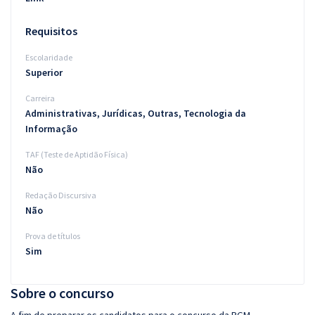
Requisitos
Escolaridade
Superior
Carreira
Administrativas, Jurídicas, Outras, Tecnologia da
Informação
TAF (Teste de Aptidão Física)
Não
Redação Discursiva
Não
Prova de títulos
Sim
Sobre o concurso