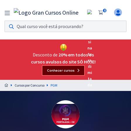
0
Assinatura Ilimitada 11
Acesso a todos os cursos. Teste grátis por 7 dias!
Assinatura OAB Até Passar
Acesso ilimitado a toda preparação para o Exame da
Desconto de
20% em todos os
Ordem, até você passar!
cursos avulsos do site SÓ HOJE!
Conhecer cursos
Residências Multiprofissionais
Preparação completa e intensiva para as principais
Cursos por Concurso
PGM
residências em saúde do Brasil
Concursos
Assinatura Ilimitada
Cursos 20% OFF