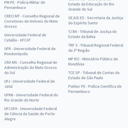
PM PE - Polícia Militar de
Estado da Educação do Rio
Pernambuco
Grande do Sul
CRECI MT - Conselho Regional de
SEJUS ES - Secretaria da Justiça
Corretores de Imóveis do Mato
do Espírito Santo
Grosso
TJ BA - Tribunal de Justiça do
Universidade Federal de
Estado da Bahia
Catalão - UFCAT
TRF 3 - Tribunal Regional Federal
UFR - Universidade Federal de
da 3ª Região
Rondonópolis
MP RO - Ministério Público de
CRA MS - Conselho Regional de
Rondônia
Administração do Mato Grosso
do Sul
TCE SP - Tribunal de Contas do
Estado de São Paulo
UFJ - Universidade Federal de
Jataí
Politec PE - Polícia Científica de
Pernambuco
UFRN - Universidade Federal do
Rio Grande do Norte
UFCSPA - Universidade Federal
de Ciência da Saúde de Porto
Alegre