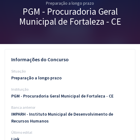
Preparação a longo prazo
Pós
PGM - Procuradoria Geral
Graduação
Municipal de Fortaleza - CE
OAB
Mentorias
Informações do Concurso
Questões grátis
Situação
Conteúdo gratuito
Preparação a longo prazo
Instituição
Blog
PGM - Procuradoria Geral Municipal de Fortaleza - CE
Aprovados
Banca anterior
IMPARH - Instituto Municipal de Desenvolvimento de
Atendimento
Recursos Humanos
Último edital
Link