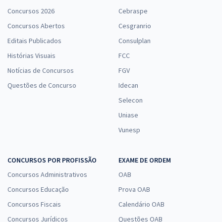
Concursos 2026
Cebraspe
Concursos Abertos
Cesgranrio
Editais Publicados
Consulplan
Histórias Visuais
FCC
Notícias de Concursos
FGV
Questões de Concurso
Idecan
Selecon
Uniase
Vunesp
CONCURSOS POR PROFISSÃO
EXAME DE ORDEM
Concursos Administrativos
OAB
Concursos Educação
Prova OAB
Concursos Fiscais
Calendário OAB
Concursos Jurídicos
Questões OAB