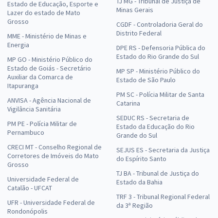
TJ MG - Tribunal de Justiça de
Estado de Educação, Esporte e
Minas Gerais
Lazer do estado de Mato
Grosso
CGDF - Controladoria Geral do
Distrito Federal
MME - Ministério de Minas e
Energia
DPE RS - Defensoria Pública do
Estado do Rio Grande do Sul
MP GO - Ministério Público do
Estado de Goiás - Secretário
MP SP - Ministério Público do
Auxiliar da Comarca de
Estado de São Paulo
Itapuranga
PM SC - Polícia Militar de Santa
ANVISA - Agência Nacional de
Catarina
Vigilância Sanitária
SEDUC RS - Secretaria de
PM PE - Polícia Militar de
Estado da Educação do Rio
Pernambuco
Grande do Sul
CRECI MT - Conselho Regional de
SEJUS ES - Secretaria da Justiça
Corretores de Imóveis do Mato
do Espírito Santo
Grosso
TJ BA - Tribunal de Justiça do
Universidade Federal de
Estado da Bahia
Catalão - UFCAT
TRF 3 - Tribunal Regional Federal
UFR - Universidade Federal de
da 3ª Região
Rondonópolis