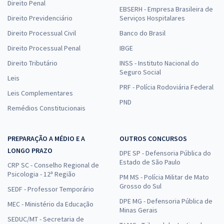
Direito Penal
EBSERH - Empresa Brasileira de
Direito Previdenciário
Serviços Hospitalares
Direito Processual Civil
Banco do Brasil
Direito Processual Penal
IBGE
Direito Tributário
INSS - Instituto Nacional do
Seguro Social
Leis
PRF - Polícia Rodoviária Federal
Leis Complementares
PND
Remédios Constitucionais
PREPARAÇÃO A MÉDIO E A
OUTROS CONCURSOS
LONGO PRAZO
DPE SP - Defensoria Pública do
Estado de São Paulo
CRP SC - Conselho Regional de
Psicologia - 12ª Região
PM MS - Polícia Militar de Mato
Grosso do Sul
SEDF - Professor Temporário
DPE MG - Defensoria Pública de
MEC - Ministério da Educação
Minas Gerais
SEDUC/MT - Secretaria de