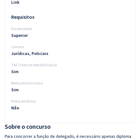
Link
Requisitos
Escolaridade
Superior
Carreira
Jurídicas, Policiais
TAF (Teste de Aptidão Física)
Sim
Redação Discursiva
Sim
Prova de títulos
Não
Sobre o concurso
Para concorrer a função de delegado, é necessário apenas diploma