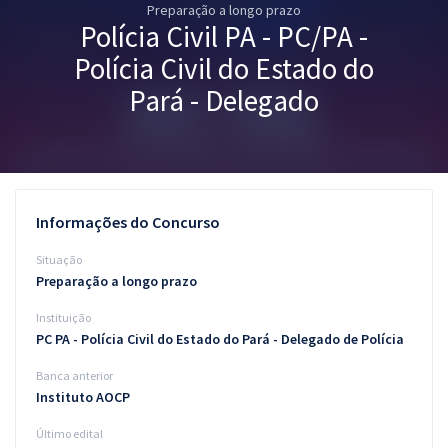
Preparação a longo prazo
Pós
Polícia Civil PA - PC/PA -
Graduação
Polícia Civil do Estado do
Pará - Delegado
OAB
Mentorias
Questões grátis
Informações do Concurso
Conteúdo gratuito
Situação
Preparação a longo prazo
Blog
Instituição
Aprovados
PC PA - Polícia Civil do Estado do Pará - Delegado de Polícia
Banca anterior
Atendimento
Instituto AOCP
Último edital