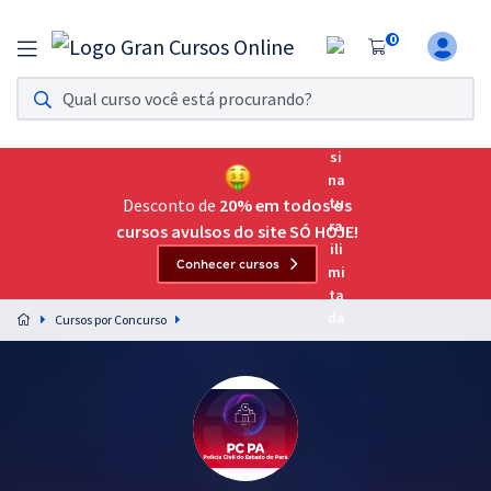
0
Assinatura Ilimitada 11
Acesso a todos os cursos. Teste grátis por 7 dias!
Assinatura OAB Até Passar
Acesso ilimitado a toda preparação para o Exame da
Desconto de
20% em todos os
Ordem, até você passar!
cursos avulsos do site SÓ HOJE!
Conhecer cursos
Residências Multiprofissionais
Preparação completa e intensiva para as principais
Cursos por Concurso
residências em saúde do Brasil
Concursos
Assinatura Ilimitada
Cursos 20% OFF