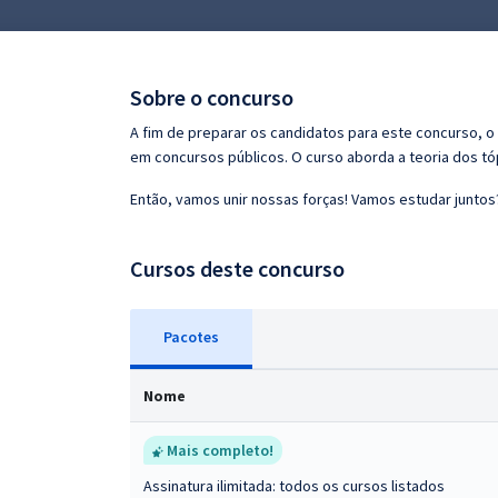
Pós
Graduação
Sobre o concurso
OAB
A fim de preparar os candidatos para este concurso, 
em concursos públicos. O curso aborda a teoria dos tóp
Mentorias
Então, vamos unir nossas forças! Vamos estudar juntos
Questões grátis
Cursos deste concurso
Conteúdo gratuito
Blog
Pacotes
Aprovados
Nome
Atendimento
Mais completo!
Assinatura ilimitada: todos os cursos listados