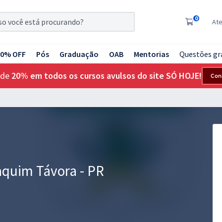
0
At
20% OFF
Pós
Graduação
OAB
Mentorias
Questões gr
 de
20% em todos os cursos avulsos do site SÓ HOJE!
Con
aquim Távora - PR