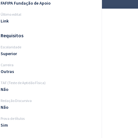
FAFIPA Fundação de Apoio
Último edital
Link
Requisitos
Escolaridade
Superior
Carreira
Outras
TAF (Teste de Aptidão Física)
Não
Redação Discursiva
Não
Prova de títulos
Sim