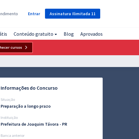
Assinatura
Ilimitada
11
endimento
Entrar
átis
Conteúdo gratuito
Blog
Aprovados
hecer cursos
Informações do Concurso
Situação
Preparação a longo prazo
Instituição
Prefeitura de Joaquim Távora - PR
Banca anterior