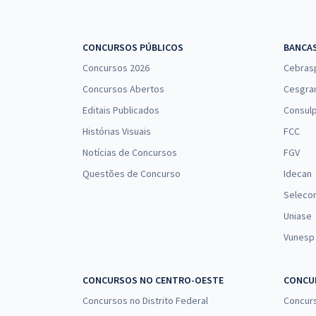
CONCURSOS PÚBLICOS
BANCA
Concursos 2026
Cebras
Concursos Abertos
Cesgra
Editais Publicados
Consulp
Histórias Visuais
FCC
Notícias de Concursos
FGV
Questões de Concurso
Idecan
Seleco
Uniase
Vunesp
CONCURSOS NO CENTRO-OESTE
CONCUR
Concursos no Distrito Federal
Concur