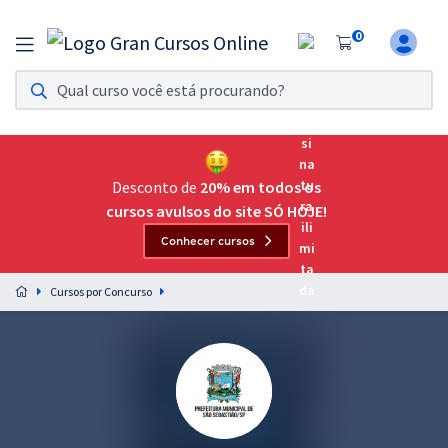
0
Assinatura Ilimitada 11
Acesso a todos os cursos. Teste grátis por 7 dias!
Assinatura OAB Até Passar
Acesso ilimitado a toda preparação para o Exame da
Desconto de
20% em todos os
Ordem, até você passar!
cursos avulsos do site SÓ HOJE!
Conhecer cursos
Residências Multiprofissionais
Preparação completa e intensiva para as principais
Cursos por Concurso
residências em saúde do Brasil
Concursos
Assinatura Ilimitada
Cursos 20% OFF