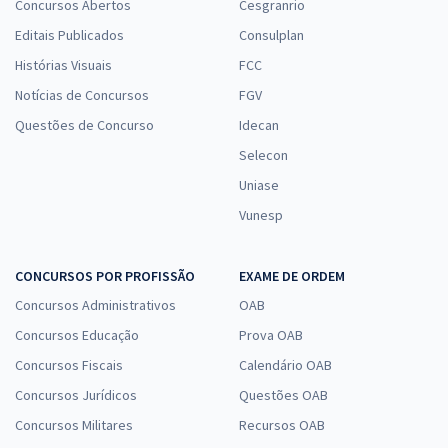
Concursos Abertos
Cesgranrio
Editais Publicados
Consulplan
Histórias Visuais
FCC
Notícias de Concursos
FGV
Questões de Concurso
Idecan
Selecon
Uniase
Vunesp
CONCURSOS POR PROFISSÃO
EXAME DE ORDEM
Concursos Administrativos
OAB
Concursos Educação
Prova OAB
Concursos Fiscais
Calendário OAB
Concursos Jurídicos
Questões OAB
Concursos Militares
Recursos OAB