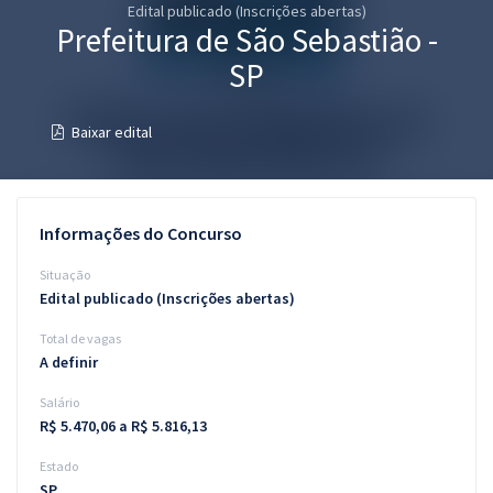
Edital publicado (Inscrições abertas)
Pós
Prefeitura de São Sebastião -
Graduação
SP
OAB
Baixar edital
Mentorias
Questões grátis
Informações do Concurso
Conteúdo gratuito
Situação
Edital publicado (Inscrições abertas)
Blog
Total de vagas
Aprovados
A definir
Salário
Atendimento
R$ 5.470,06 a R$ 5.816,13
Estado
SP