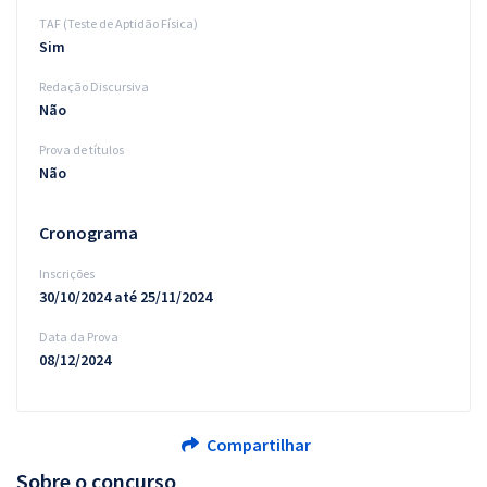
TAF (Teste de Aptidão Física)
Sim
Redação Discursiva
Não
Prova de títulos
Não
Cronograma
Inscrições
30/10/2024 até 25/11/2024
Data da Prova
08/12/2024
Compartilhar
Sobre o concurso