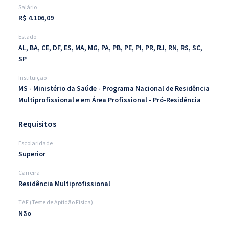
Salário
R$ 4.106,09
Estado
AL, BA, CE, DF, ES, MA, MG, PA, PB, PE, PI, PR, RJ, RN, RS, SC,
SP
Instituição
MS - Ministério da Saúde - Programa Nacional de Residência
Multiprofissional e em Área Profissional - Pró-Residência
Requisitos
Escolaridade
Superior
Carreira
Residência Multiprofissional
TAF (Teste de Aptidão Física)
Não