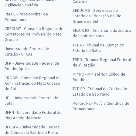
Catarina
Vigilância Sanitária
SEDUC RS - Secretaria de
PM PE - Polícia Militar de
Estado da Educação do Rio
Pernambuco
Grande do Sul
CRECI MT - Conselho Regional de
SEJUS ES - Secretaria da Justiça
Corretores de Imóveis do Mato
do Espírito Santo
Grosso
TJ BA - Tribunal de Justiça do
Universidade Federal de
Estado da Bahia
Catalão - UFCAT
TRF 3 - Tribunal Regional Federal
UFR - Universidade Federal de
da 3ª Região
Rondonópolis
MP RO - Ministério Público de
CRA MS - Conselho Regional de
Rondônia
Administração do Mato Grosso
do Sul
TCE SP - Tribunal de Contas do
Estado de São Paulo
UFJ - Universidade Federal de
Jataí
Politec PE - Polícia Científica de
Pernambuco
UFRN - Universidade Federal do
Rio Grande do Norte
UFCSPA - Universidade Federal
de Ciência da Saúde de Porto