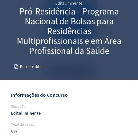
Edital iminente
Pós
Pró-Residência - Programa
Graduação
Nacional de Bolsas para
Residências
OAB
Multiprofissionais e em Área
Mentorias
Profissional da Saúde
Questões grátis
Baixar edital
Conteúdo gratuito
Blog
Informações do Concurso
Aprovados
Situação
Edital iminente
Atendimento
Total de vagas
837