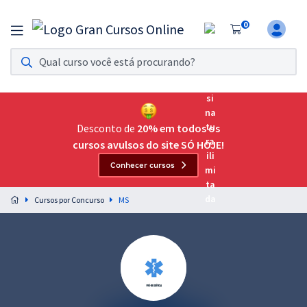
0
Assinatura Ilimitada 11
Acesso a todos os cursos. Teste grátis por 7 dias!
Assinatura OAB Até Passar
Acesso ilimitado a toda preparação para o Exame da
Desconto de
20% em todos os
Ordem, até você passar!
cursos avulsos do site SÓ HOJE!
Conhecer cursos
Residências Multiprofissionais
Preparação completa e intensiva para as principais
Cursos por Concurso
MS
residências em saúde do Brasil
Concursos
Assinatura Ilimitada
Cursos 20% OFF