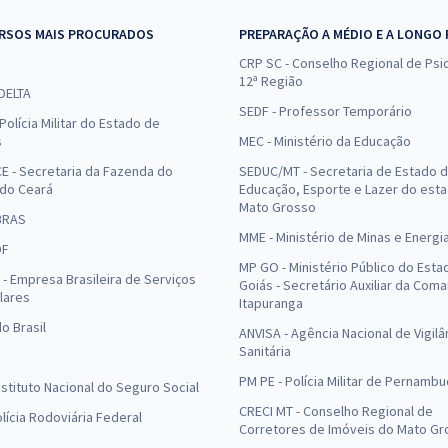
RSOS MAIS PROCURADOS
PREPARAÇÃO A MÉDIO E A LONGO
CRP SC - Conselho Regional de Psic
12ª Região
 DELTA
SEDF - Professor Temporário
Polícia Militar do Estado de
s
MEC - Ministério da Educação
E - Secretaria da Fazenda do
SEDUC/MT - Secretaria de Estado 
 do Ceará
Educação, Esporte e Lazer do est
Mato Grosso
BRAS
MME - Ministério de Minas e Energi
DF
MP GO - Ministério Público do Esta
- Empresa Brasileira de Serviços
Goiás - Secretário Auxiliar da Com
lares
Itapuranga
o Brasil
ANVISA - Agência Nacional de Vigilâ
Sanitária
PM PE - Polícia Militar de Pernamb
Instituto Nacional do Seguro Social
CRECI MT - Conselho Regional de
olícia Rodoviária Federal
Corretores de Imóveis do Mato Gr