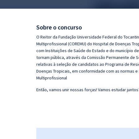
Pós
Graduação
Sobre o concurso
OAB
O Reitor da Fundação Universidade Federal do Tocanti
Multiprofissional (COREMU) do Hospital de Doenças Tro
Mentorias
com Instituições de Saúde do Estado e do município de 
tornam pública, através da Comissão Permanente de S
relativas à seleção de candidatos ao Programa de Res
Questões grátis
Doenças Tropicais, em conformidade com as normas e
Conteúdo gratuito
Multiprofissional
Blog
Então, vamos unir nossas forças! Vamos estudar juntos
Aprovados
Atendimento