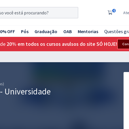
0
At
20% OFF
Pós
Graduação
OAB
Mentorias
Questões gr
 de
20% em todos os cursos avulsos do site SÓ HOJE!
Con
as)
- Universidade