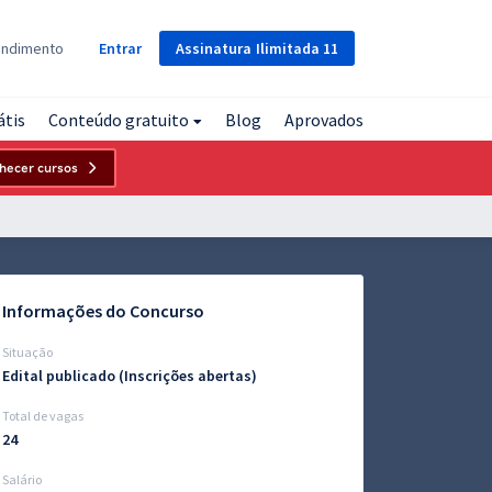
Assinatura
Ilimitada
11
endimento
Entrar
átis
Conteúdo gratuito
Blog
Aprovados
hecer cursos
Informações do Concurso
Situação
Edital publicado (Inscrições abertas)
Total de vagas
24
Salário