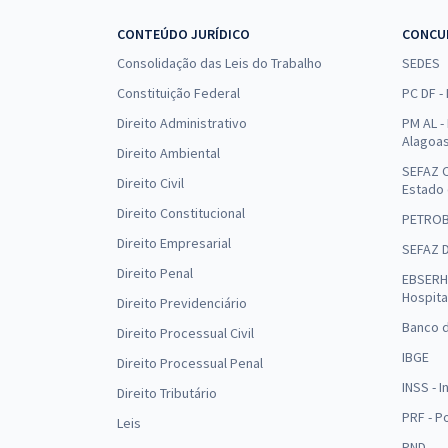
CONTEÚDO JURÍDICO
CONCU
Consolidação das Leis do Trabalho
SEDES
Constituição Federal
PC DF -
Direito Administrativo
PM AL - 
Alagoa
Direito Ambiental
SEFAZ C
Direito Civil
Estado
Direito Constitucional
PETRO
Direito Empresarial
SEFAZ 
Direito Penal
EBSERH 
Hospita
Direito Previdenciário
Banco d
Direito Processual Civil
IBGE
Direito Processual Penal
INSS - 
Direito Tributário
PRF - P
Leis
PND