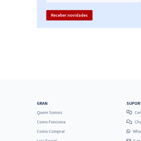
Receber novidades
GRAN
SUPOR
Quem Somos
Cen
Como Funciona
Ch
Como Comprar
Wha
Loja Social
E-ma