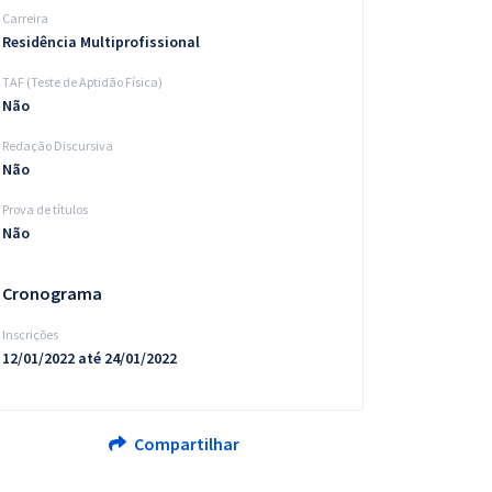
Carreira
Residência Multiprofissional
TAF (Teste de Aptidão Física)
Não
Redação Discursiva
Não
Prova de títulos
Não
Cronograma
Inscrições
12/01/2022 até 24/01/2022
Compartilhar